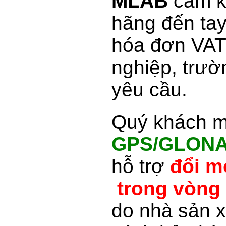
MLAB
cam k
hãng đến ta
hóa đơn VAT
nghiệp, trư
yêu cầu.
Quý khách 
GPS/GLONA
hỗ trợ
đổi m
trong vòng 
do nhà sản x