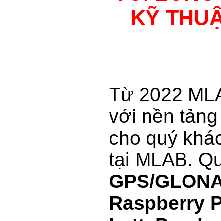
KỸ THUẬ
Từ 2022 MLA
với nền tản
cho quý khác
tại MLAB. Q
GPS/GLONAS
Raspberry P