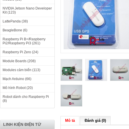
NVIDIA Jetson Nano Developer
Kit (123)
LattePanda (38)
BeagleBone (6)
Raspberry Pi B+/Raspberry
Pi2/Raspberry Pi3 (261)
Raspberry Pi Zero (24)
Module Boards (208)
Modules cảm biến (113)
Mạch Arduino (66)
Mô hình Robot (20)
Robot dành cho Raspberry Pi
(8)
Mô tả
Đánh giá (0)
LINH KIỆN ĐIỆN TỬ