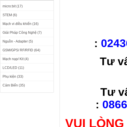
micro:bit (17)
STEM (6)
Mạch vi điều khiển (16)
Giải Pháp Công Nghệ (7)
:
0243
Nguồn - Adapter (5)
GSM/GPS/ RF/RFID (64)
Tư v
Mạch nạp/ Kit (4)
LCD/LED (11)
Phụ kiện (33)
Cảm Biến (35)
Tư v
:
0866
VUI LÒNG