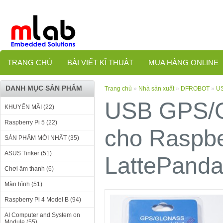
TRANG CHỦ
BÀI VIẾT KĨ THUẬT
MUA HÀNG ONLINE
DANH MỤC SẢN PHẨM
Trang chủ
»
Nhà sản xuất
»
DFROBOT
»
US
USB GPS/G
KHUYẾN MÃI (22)
Raspberry Pi 5 (22)
cho Raspbe
SẢN PHẨM MỚI NHẤT (35)
ASUS Tinker (51)
LattePanda
Chơi âm thanh (6)
Màn hình (51)
Raspberry Pi 4 Model B (94)
AI Computer and System on
Module (55)