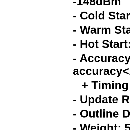
-148dBm
- Cold Sta
- Warm Sta
- Hot Star
- Accuracy
accuracy<
+ Timing
- Update R
- Outline
- Weight: 