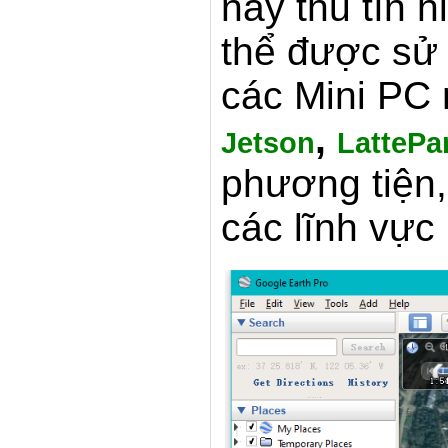
này thu tín 
thể được sử 
các Mini PC
,
Jetson
LattePa
phương tiện, 
các lĩnh vực