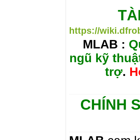
TÀ
https://wiki.d
MLAB
:
Q
ngũ kỹ thuậ
trợ
.
H
CHÍNH 