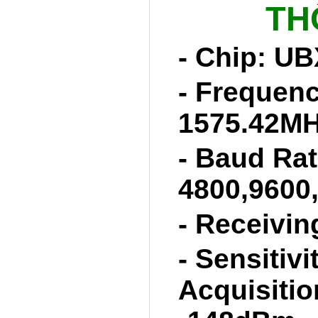
TH
- Chip: U
- Frequenc
1575.42MH
- Baud Rat
4800,9600
- Receivi
- Sensitiv
Acquisitio