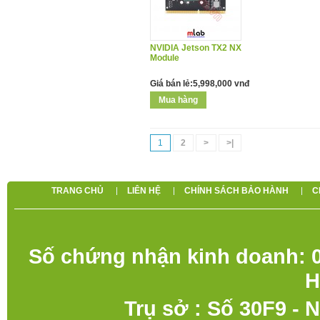
NVIDIA Jetson TX2 NX
Module
Giá bán lẻ:5,998,000 vnđ
1
2
>
>|
TRANG CHỦ
LIÊN HỆ
CHÍNH SÁCH BẢO HÀNH
C
Số chứng nhận kinh doanh: 0
H
Trụ sở : Số 30F9 - 