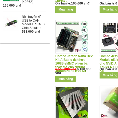
(40362)
(40362)
Giá bán lẻ:165,000 vnđ
Giá bán lẻ:0
165,000 vnđ
Bộ chuyển đổi
USB to CAN
Model A, STM32
Chip Solution
538,000 vnđ
Combo Jetson Nano Dev
Combo Jets
Kit A Basic tích hợp
Module giải 
16GB eMMC phiên bản
cho NVIDIA 
thay thế cho NVIDIA
Xavier NX 
6,588,000 vnđ
6,180,000
Giá bán lẻ:0
Jetson Nano B01 Kit
Kit
vnđ