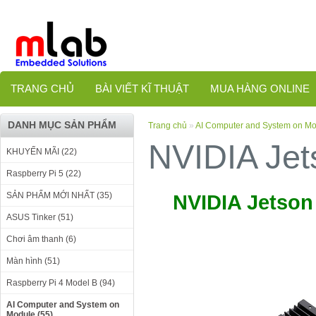
TRANG CHỦ
BÀI VIẾT KĨ THUẬT
MUA HÀNG ONLINE
DANH MỤC SẢN PHẨM
Trang chủ
»
AI Computer and System on M
NVIDIA Jet
KHUYẾN MÃI (22)
Raspberry Pi 5 (22)
SẢN PHẨM MỚI NHẤT (35)
N
VIDIA Jetson 
ASUS Tinker (51)
Chơi âm thanh (6)
Màn hình (51)
Raspberry Pi 4 Model B (94)
AI Computer and System on
Module (55)