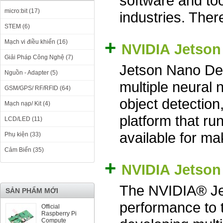
software and too
micro:bit (17)
industries. There
STEM (6)
+
Mạch vi điều khiển (16)
NVIDIA Jetson
Giải Pháp Công Nghệ (7)
Jetson Nano Deve
Nguồn - Adapter (5)
multiple neural n
GSM/GPS/ RF/RFID (64)
object detection
Mạch nạp/ Kit (4)
platform that ru
LCD/LED (11)
available for m
Phụ kiện (33)
Cảm Biến (35)
+
NVIDIA Jetson 
The NVIDIA® Je
SẢN PHẨM MỚI
performance to 
Official
Raspberry Pi
Compute