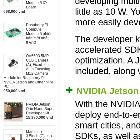
developing multi
Module 5 IO
Board
little as 10 W. 
698,000 vnđ
more easily dev
Raspberry Pi
Compute
Module 5 phiên
The developer ki
bản mới nhất
0 vnđ
accelerated SDK
OV5693 5MP
optimization. A
USB Camera
(A), Fixed-focus,
included, along
Auto Focusing,
M12 Camera
Module for Raspberry Pi,
NVIDA Jetson and Other Mini
+
PC
NVIDIA Jetson
950,000 vnđ
With the NVIDIA
NVIDIA Jetson
Orin Nano Super
deploy end-to-en
Developer Kit
15,380,000 vnđ
smart cities, a
Màn hình
SDKs, as well a
3.5inch (C) cho