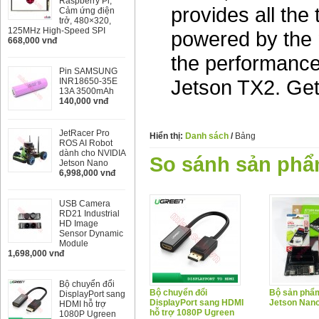
Raspberry Pi,
provides all the
Cảm ứng điện
trở, 480×320,
125MHz High-Speed SPI
powered by the
668,000 vnđ
the performance
Pin SAMSUNG
Jetson TX2. Get
INR18650-35E
13A 3500mAh
140,000 vnđ
JetRacer Pro
Hiển thị:
Danh sách
/
Bảng
ROS AI Robot
dành cho NVIDIA
So sánh sản phẩ
Jetson Nano
6,998,000 vnđ
USB Camera
RD21 Industrial
HD Image
Sensor Dynamic
Module
1,698,000 vnđ
Bộ chuyển đổi
Bộ chuyển đổi
Bộ sản phẩ
DisplayPort sang
DisplayPort sang HDMI
Jetson Nan
HDMI hỗ trợ
hỗ trợ 1080P Ugreen
1080P Ugreen