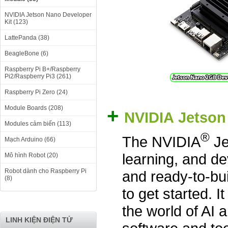
NVIDIA Jetson Nano Developer
Kit (123)
LattePanda (38)
BeagleBone (6)
Raspberry Pi B+/Raspberry
Pi2/Raspberry Pi3 (261)
Raspberry Pi Zero (24)
+
Module Boards (208)
NVIDIA Jetson
Modules cảm biến (113)
®
The NVIDIA
Je
Mạch Arduino (66)
learning, and d
Mô hình Robot (20)
Robot dành cho Raspberry Pi
and ready-to-bui
(8)
to get started. 
the world of AI 
LINH KIỆN ĐIỆN TỬ