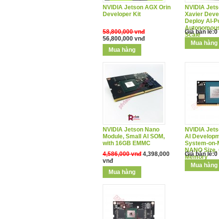
NVIDIA Jetson AGX Orin
NVIDIA Jet
Developer Kit
Xavier Devel
Deploy AI-
Autonomous
58,800,000 vnđ
Giá bán lẻ:0
Scale
56,800,000 vnđ
NVIDIA Jetson Nano
NVIDIA Jets
Module, Small AI SOM,
AI Developm
with 16GB EMMC
System-on-
NANO Size, 
4,586,000 vnđ
4,398,000
Giá bán lẻ:0
Memory
vnđ