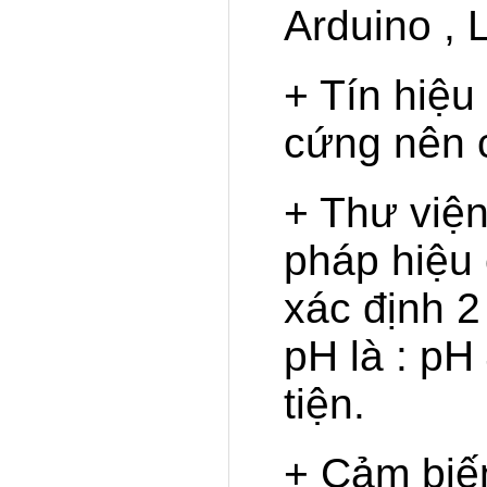
Arduino , 
+ Tín hiệu
cứng nên c
+ Thư việ
pháp hiệu 
xác định 2
pH là : pH
tiện.
+ Cảm biế