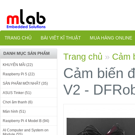
TRANG CHỦ
BÀI VIẾT KĨ THUẬT
MUA HÀNG ONLINE
DANH MỤC SẢN PHẨM
Trang chủ
»
Cảm b
KHUYẾN MÃI (22)
Cảm biến đ
Raspberry Pi 5 (22)
SẢN PHẨM MỚI NHẤT (35)
V2 - DFRo
ASUS Tinker (51)
Chơi âm thanh (6)
Màn hình (51)
Raspberry Pi 4 Model B (94)
AI Computer and System on
Module (55)