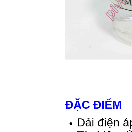
ĐẶC ĐIỂM
Dải điện á