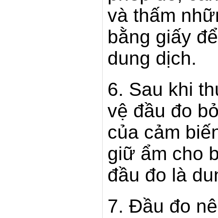
và thấm nhữn
bằng giấy để
dung dịch.
6. Sau khi t
vệ đầu đo bở
của cảm biến
giữ ẩm cho b
đầu đo là du
7. Đầu đo nê