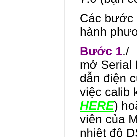
Các bước 
hành phươ
Bước 1
./
mở Serial 
dẫn điện 
việc calib
HERE
) ho
viên của 
nhiệt độ 