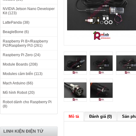
NVIDIA Jetson Nano Developer
Kit (123)
LattePanda (38)
BeagleBone (6)
Raspberry Pi B+/Raspberry
Pi2/Raspberry Pi3 (261)
Raspberry Pi Zero (24)
Module Boards (208)
Modules cảm biến (113)
Mạch Arduino (66)
Mô hình Robot (20)
Robot dành cho Raspberry Pi
(8)
Mô tả
Đánh giá (0)
Sản phẩ
LINH KIỆN ĐIỆN TỬ