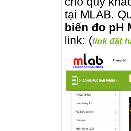
cho quý khác
tại MLAB. Q
biến đo pH 
link: (
link đặt 