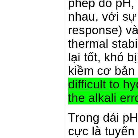
phép đo pH,
nhau, với sự
response)
và
thermal stabil
lại tốt, khó 
kiềm cơ bản 
difficult to h
the alkali err
Trong dải pH
cực là tuyến