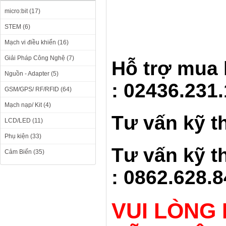
micro:bit (17)
STEM (6)
Mạch vi điều khiển (16)
Giải Pháp Công Nghệ (7)
Hỗ t
rợ
mua
Nguồn - Adapter (5)
: 02436.231.
GSM/GPS/ RF/RFID (64)
Mạch nạp/ Kit (4)
Tư vấn kỹ t
LCD/LED (11)
Phụ kiện (33)
Tư vấn kỹ t
Cảm Biến (35)
:
0862.628.8
VUI LÒNG