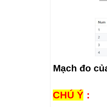
Mạch đo củ
CHÚ Ý
：