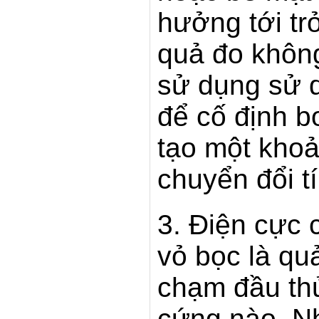
hưởng tới tr
quả đo khôn
sử dụng sử d
để cố định b
tạo một khoả
chuyển đổi t
3. Điện cực 
vỏ bọc là quả
chạm đầu thủy
cứng nào. N