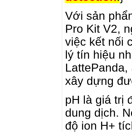
Với sản phẩ
Pro Kit V2, 
việc kết nối
lý tín hiệu n
LattePanda, 
xây dựng đượ
pH là giá trị
dung dịch. N
độ ion H+ tí