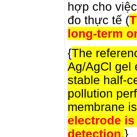
hợp cho việc 
đo thực tế (
T
long-term o
{
The referen
Ag/AgCl gel e
stable half-c
pollution pe
membrane is 
electrode is
detection
.
}