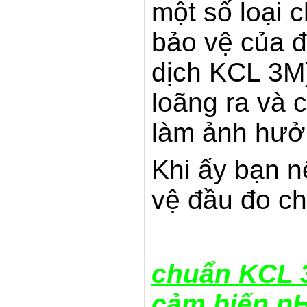
một số loại 
bảo vệ của 
dịch KCL 3M)
loãng ra và 
làm ảnh hưở
Khi ấy bạn 
vệ đầu đo c
chuẩn KCL 3
cảm biến p