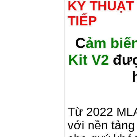
KỸ THUẬT
TIẾP
C
ảm biế
Kit V2
đư
Từ 2022 MLA
với nền tản