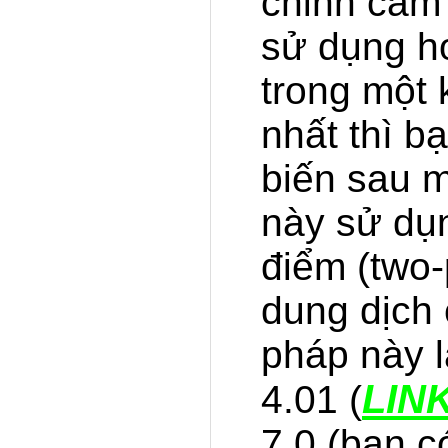
chỉnh cảm 
sử dụng h
trong một 
nhất thì b
biến sau m
này sử dụ
điểm (two-
dung dịch
pháp này 
LIN
4.01
(
7.0 (bạn c