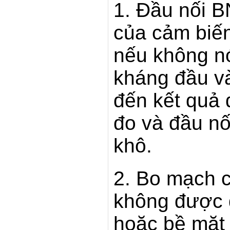
1. Đầu nối B
của cảm biến
nếu không nó
kháng đầu và
đến kết quả
đo và đầu nố
khô.
2. Bo mạch c
không được đ
hoặc bề mặt