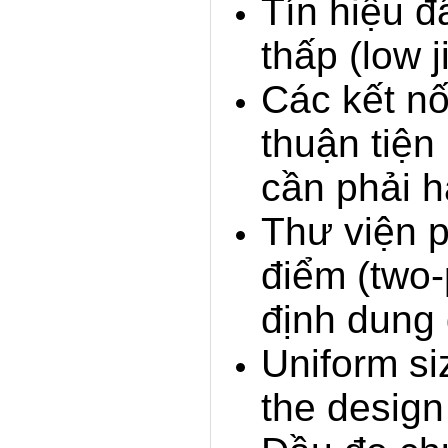
Tín hiệu đ
thấp (low ji
Các kết nố
thuận tiện
cần phải 
Thư viện 
điểm (two-
định dung 
Uniform si
the design