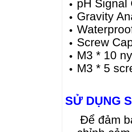
pH Signal
Gravity An
Waterproo
Screw Cap
M3 * 10 nyl
M3 * 5 sc
SỬ DỤNG 
Để đảm bả