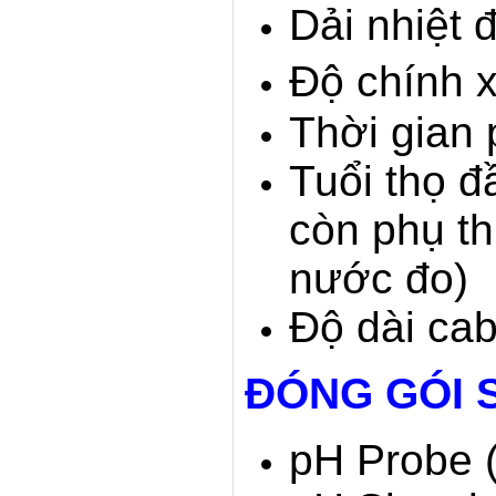
Dải nhiệt 
Độ chính 
Thời gian 
Tuổi thọ đ
còn phụ t
nước đo)
Độ dài cab
ĐÓNG GÓI 
pH Probe (