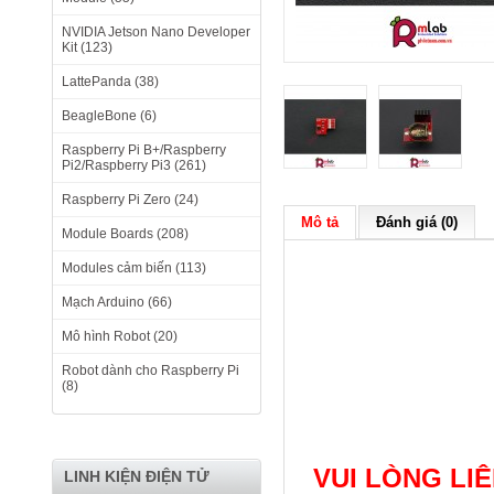
NVIDIA Jetson Nano Developer
Kit (123)
LattePanda (38)
BeagleBone (6)
Raspberry Pi B+/Raspberry
Pi2/Raspberry Pi3 (261)
Raspberry Pi Zero (24)
Mô tả
Đánh giá (0)
Module Boards (208)
Modules cảm biến (113)
Mạch Arduino (66)
Mô hình Robot (20)
Robot dành cho Raspberry Pi
(8)
VUI LÒNG LI
LINH KIỆN ĐIỆN TỬ