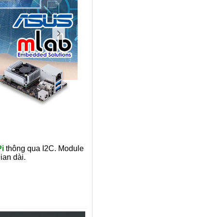
i
thông qua I2C. Module
ian dài.