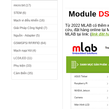
micro:bit (17)
Module
DS
STEM (6)
Mạch vi điều khiển (16)
Từ 2022 MLAB có thêm we
Giải Pháp Công Nghệ (7)
cứu, đặt hàng online tạ
MLAB tại link: (
link đặt 
Nguồn - Adapter (5)
GSM/GPS/ RF/RFID (64)
Mạch nạp/ Kit (4)
LCD/LED (11)
Phụ kiện (33)
Cảm Biến (35)