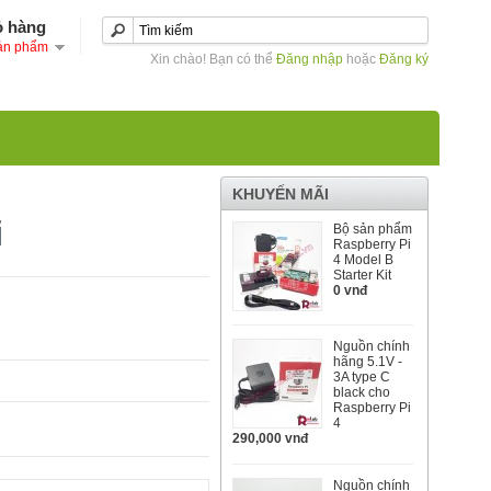
ỏ hàng
ản phẩm
Xin chào! Bạn có thể
Đăng nhập
hoặc
Đăng ký
KHUYẾN MÃI
i
Bộ sản phẩm
Raspberry Pi
4 Model B
Starter Kit
0 vnđ
Nguồn chính
hãng 5.1V -
3A type C
black cho
Raspberry Pi
4
290,000 vnđ
Nguồn chính