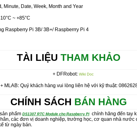
nd, Minute, Date, Week, Month and Year
 -10°C ~ +85°C
ng Raspberry Pi 3B/ 3B+/ Raspberrry Pi 4
TÀI LIỆU
THAM KHẢO
+ DFRobot:
Wiki Doc
+ MLAB: Quý khách hàng vui lòng liên hệ với kỹ thuật: 086262
CHÍNH SÁCH
BÁN HÀNG
 sản phẩm
chính hãng đến tay 
DS1307 RTC Module cho Raspberry Pi
hân, các đơn vị doanh nghiệp, trường học, cơ quan nhà nước 
ể từ ngày bán.