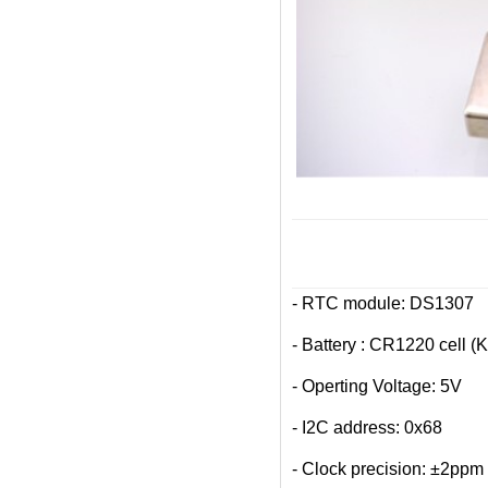
- RTC module: DS1307
- Battery : CR1220 cell
- Operting Voltage: 5V
- I2C address: 0x68
- Clock precision: ±2ppm