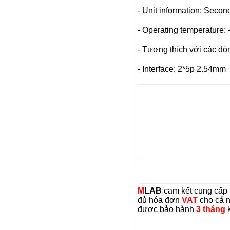
- Unit information: Seco
- Operating temperature:
- Tương thích với các dò
- Interface: 2*5p 2.54mm
M
LAB
cam kết cung cấp
đủ hóa đơn
VAT
cho cá n
được bảo hành
3 tháng
k