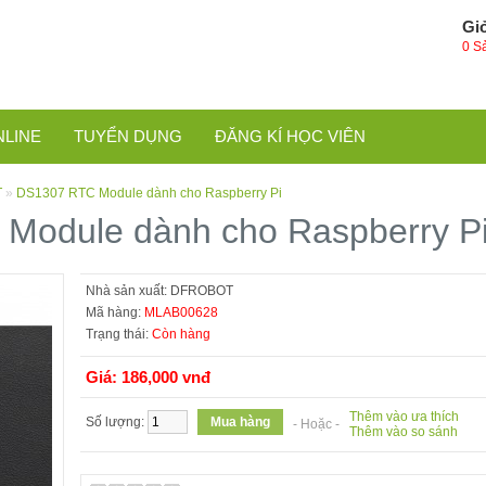
Gi
0 S
NLINE
TUYỂN DỤNG
ĐĂNG KÍ HỌC VIÊN
T
»
DS1307 RTC Module dành cho Raspberry Pi
Module dành cho Raspberry P
Nhà sản xuất:
DFROBOT
Mã hàng:
MLAB00628
Trạng thái:
Còn hàng
Giá: 186,000 vnđ
Thêm vào ưa thích
Số lượng:
- Hoặc -
Thêm vào so sánh