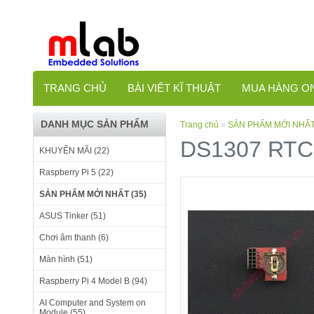
TRANG CHỦ
BÀI VIẾT KĨ THUẬT
MUA HÀNG O
DANH MỤC SẢN PHẨM
Trang chủ
»
SẢN PHẨM MỚI NHẤ
DS1307 RTC 
KHUYẾN MÃI (22)
Raspberry Pi 5 (22)
SẢN PHẨM MỚI NHẤT (35)
ASUS Tinker (51)
Chơi âm thanh (6)
Màn hình (51)
Raspberry Pi 4 Model B (94)
AI Computer and System on
Module (55)