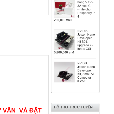
hãng 5.1V -
3A type C
white cho
Raspberry Pi
4
290,000 vnđ
NVIDIA
Jetson Nano
Developer
Kit B01,
upgrade 2-
lanes CSI
5,800,000 vnđ
NVIDIA
Jetson Nano
Developer
Kit, Small AI
Computer
0 vnđ
HỖ TRỢ TRỰC TUYẾN
Ư VẤN VÀ ĐẶT