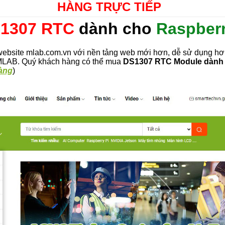
HÀNG TRỰC TIẾP
1307 RTC
dành cho
Raspberr
bsite mlab.com.vn với nền tảng web mới hơn, dễ sử dụng hơn
i MLAB. Quý khách hàng có thể mua
DS1307 RTC Module dành 
hàng
)