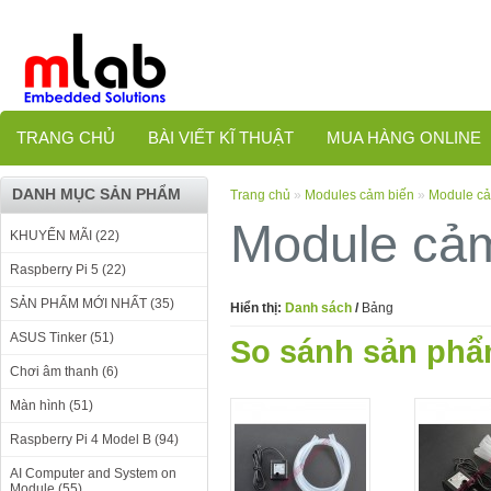
TRANG CHỦ
BÀI VIẾT KĨ THUẬT
MUA HÀNG ONLINE
DANH MỤC SẢN PHẨM
Trang chủ
»
Modules cảm biến
»
Module cả
Module cảm
KHUYẾN MÃI (22)
Raspberry Pi 5 (22)
SẢN PHẨM MỚI NHẤT (35)
Hiển thị:
Danh sách
/
Bảng
ASUS Tinker (51)
So sánh sản phẩ
Chơi âm thanh (6)
Màn hình (51)
Raspberry Pi 4 Model B (94)
AI Computer and System on
Module (55)