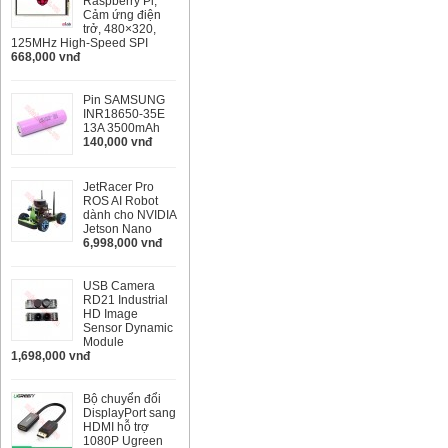
Raspberry Pi,
Cảm ứng điện
trở, 480×320,
125MHz High-Speed SPI
668,000 vnđ
Pin SAMSUNG
INR18650-35E
13A 3500mAh
140,000 vnđ
JetRacer Pro
ROS AI Robot
dành cho NVIDIA
Jetson Nano
6,998,000 vnđ
USB Camera
RD21 Industrial
HD Image
Sensor Dynamic
Module
1,698,000 vnđ
Bộ chuyển đổi
DisplayPort sang
HDMI hỗ trợ
1080P Ugreen