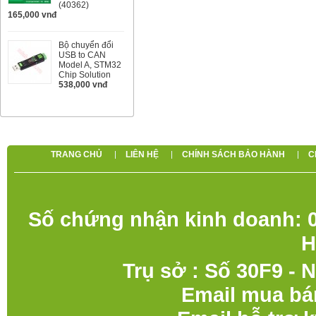
(40362)
165,000 vnđ
Bộ chuyển đổi
USB to CAN
Model A, STM32
Chip Solution
538,000 vnđ
TRANG CHỦ
LIÊN HỆ
CHÍNH SÁCH BẢO HÀNH
C
Số chứng nhận kinh doanh: 0
H
Trụ sở : Số 30F9 - 
Email mua bá