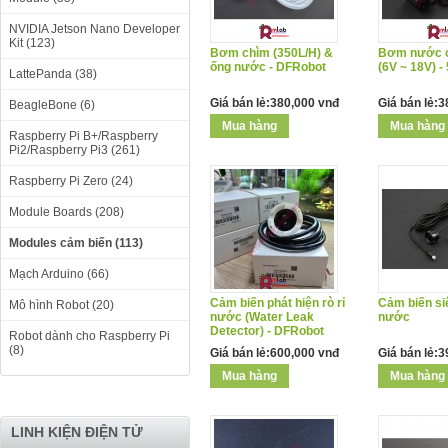
NVIDIA Jetson Nano Developer
Kit (123)
Bơm chìm (350L/H) &
Bơm nước c
ống nước - DFRobot
(6V ~ 18V) -
LattePanda (38)
Giá bán lẻ:380,000 vnđ
Giá bán lẻ:
BeagleBone (6)
Raspberry Pi B+/Raspberry
Pi2/Raspberry Pi3 (261)
Raspberry Pi Zero (24)
Module Boards (208)
Modules cảm biến (113)
Mạch Arduino (66)
Cảm biến phát hiện rò rỉ
Cảm biến si
Mô hình Robot (20)
nước (Water Leak
nước
Detector) - DFRobot
Robot dành cho Raspberry Pi
(8)
Giá bán lẻ:600,000 vnđ
Giá bán lẻ:
LINH KIỆN ĐIỆN TỬ