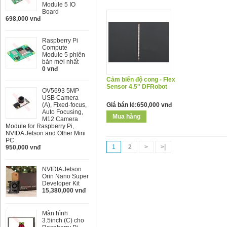
Module 5 IO
Board
698,000 vnđ
Raspberry Pi
Compute
Module 5 phiên
bản mới nhất
0 vnđ
Cảm biến độ cong - Flex
Sensor 4.5'' DFRobot
OV5693 5MP
USB Camera
(A), Fixed-focus,
Giá bán lẻ:650,000 vnđ
Auto Focusing,
M12 Camera
Module for Raspberry Pi,
NVIDA Jetson and Other Mini
PC
1
2
>
>|
950,000 vnđ
NVIDIA Jetson
Orin Nano Super
Developer Kit
15,380,000 vnđ
Màn hình
3.5inch (C) cho