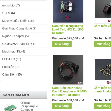
micro:bit (17)
STEM (6)
Mạch vi điều khiển (16)
Cảm biến trọng lượng
Cảm biến v
Giải Pháp Công Nghệ (7)
Load Cell, HX711, 1KG,
DFRobot
Nguồn - Adapter (5)
Giá bán lẻ:595,000 vnđ
Giá bán lẻ:
GSM/GPS/ RF/RFID (64)
Mạch nạp/ Kit (4)
LCD/LED (11)
Phụ kiện (33)
Cảm Biến (35)
Cảm Biến Đo Khoảng
Cảm biến đ
Cách Bằng Laser RS485,
thanh Analo
SẢN PHẨM MỚI
(4-400cm), DFRobot
Giá bán lẻ:638,000 vnđ
Giá bán lẻ:
Official
Raspberry Pi
Compute