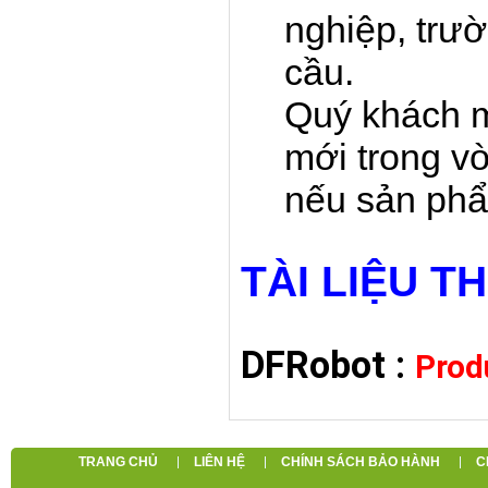
nghiệp, trư
cầu.
Quý khách m
mới trong v
nếu sản phẩ
TÀI LIỆU 
DFRobot :
Prod
TRANG CHỦ
LIÊN HỆ
CHÍNH SÁCH BẢO HÀNH
C