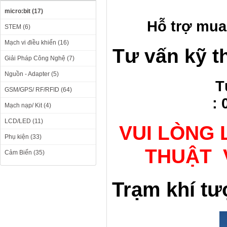
micro:bit (17)
Hỗ t
rợ
mu
STEM (6)
Mạch vi điều khiển (16)
Tư vấn kỹ t
Giải Pháp Công Nghệ (7)
Nguồn - Adapter (5)
T
GSM/GPS/ RF/RFID (64)
:
Mạch nạp/ Kit (4)
LCD/LED (11)
VUI LÒNG 
Phụ kiện (33)
THUẬT 
Cảm Biến (35)
Trạm khí tư