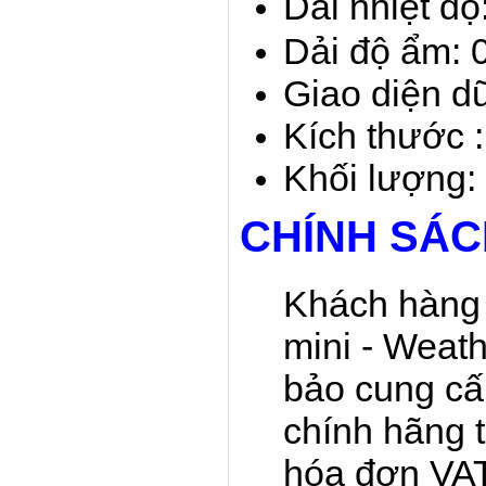
Dải nhiệt đ
Dải độ ẩm:
Giao diện d
Kích thước 
Khối lượng:
​CHÍNH SÁ
Khách hàng 
mini - Weat
bảo cung c
chính hãng 
hóa đơn VAT