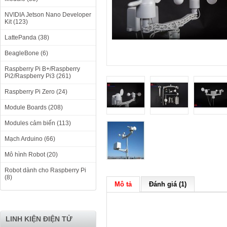
NVIDIA Jetson Nano Developer
Kit (123)
LattePanda (38)
BeagleBone (6)
Raspberry Pi B+/Raspberry
Pi2/Raspberry Pi3 (261)
Raspberry Pi Zero (24)
Module Boards (208)
Modules cảm biến (113)
Mạch Arduino (66)
Mô hình Robot (20)
Robot dành cho Raspberry Pi
(8)
Mô tả
Đánh giá (1)
LINH KIỆN ĐIỆN TỬ