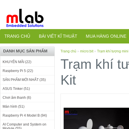
TRANG CHỦ
BÀI VIẾT KĨ THUẬT
MUA HÀNG ONLINE
DANH MỤC SẢN PHẨM
Trang chủ
»
micro:bit
»
Trạm khí tượng mini 
Trạm khí tư
KHUYẾN MÃI (22)
Raspberry Pi 5 (22)
Kit
SẢN PHẨM MỚI NHẤT (35)
ASUS Tinker (51)
Chơi âm thanh (6)
Màn hình (51)
Raspberry Pi 4 Model B (94)
AI Computer and System on
Module (55)