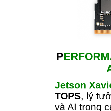
P
ERFORM
Jetson Xavi
TOPS
, lý t
và AI trong 