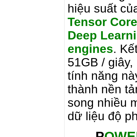
hiệu suất c
Tensor Cor
Deep Learni
engines
. Kế
51GB / giây,
tính năng n
thành nền t
song nhiều m
dữ liệu độ p
P
OWE