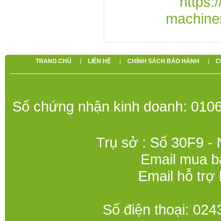
https:
machine
TRANG CHỦ
LIÊN HỆ
CHÍNH SÁCH BẢO HÀNH
C
Số chứng nhận kinh doanh: 0106
Trụ sở : Số 30F9 -
Email mua b
Email hỗ trợ
Số điện thoại: 0