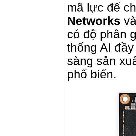
mã lực để c
Networks
và
có độ phân g
thống AI đầy
sàng sản xuấ
phổ biến.