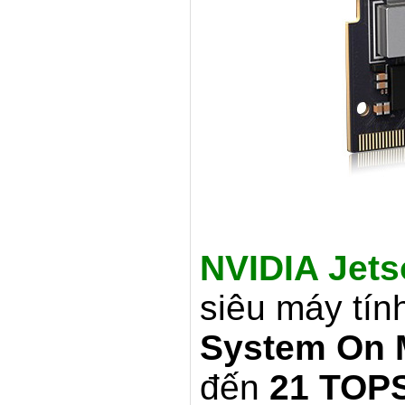
NVIDIA Jets
siêu máy tính
System On 
đến
21 TOP