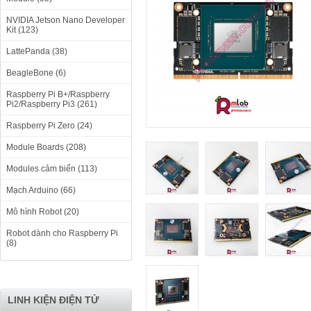
NVIDIA Jetson Nano Developer
Kit (123)
LattePanda (38)
BeagleBone (6)
Raspberry Pi B+/Raspberry
Pi2/Raspberry Pi3 (261)
Raspberry Pi Zero (24)
Module Boards (208)
Modules cảm biến (113)
Mạch Arduino (66)
Mô hình Robot (20)
Robot dành cho Raspberry Pi
(8)
LINH KIỆN ĐIỆN TỬ