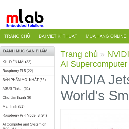
TRANG CHỦ
BÀI VIẾT KĨ THUẬT
MUA HÀNG ONLINE
DANH MỤC SẢN PHẨM
Trang chủ
»
NVIDI
AI Supercomputer
KHUYẾN MÃI (22)
Raspberry Pi 5 (22)
NVIDIA Jet
SẢN PHẨM MỚI NHẤT (35)
ASUS Tinker (51)
World's Sm
Chơi âm thanh (6)
Màn hình (51)
Raspberry Pi 4 Model B (94)
AI Computer and System on
Module (55)