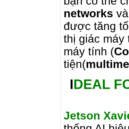
bạn có thể c
networks
v
được tăng tố
thị giác máy 
máy tính (
Co
tiện(
multime
I
DEAL F
Jetson Xavi
thống AI hiệ