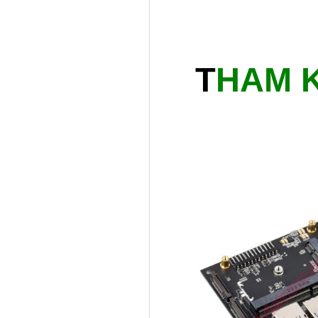
T
HAM 