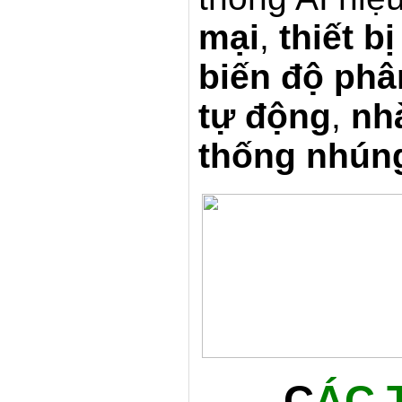
mại
,
thiết bị
biến độ phâ
tự động
,
nh
thống nhún
C
ÁC 