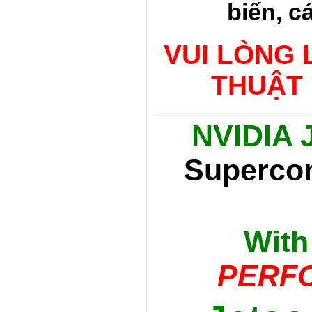
biến, c
VUI LÒNG 
THUẬT 
NVIDIA 
Superco
Wit
PERFO