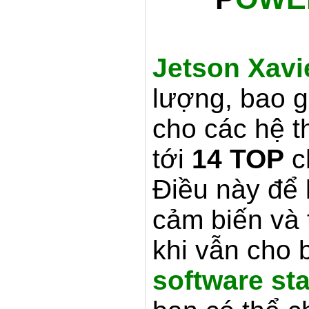
Jetson Xavi
lượng, bao 
cho các hệ t
tới
14 TOP
c
Điều này để 
cảm biến và t
khi vẫn cho
software st