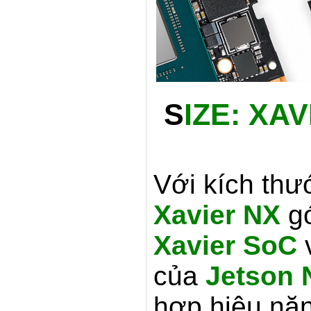
S
IZE:
XAV
Với kích th
Xavier NX
gó
Xavier SoC
v
của
Jetson 
hợp hiệu năn