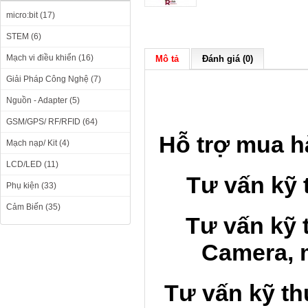
micro:bit (17)
STEM (6)
Mạch vi điều khiển (16)
Mô tả
Đánh giá (0)
Giải Pháp Công Nghệ (7)
Nguồn - Adapter (5)
GSM/GPS/ RF/RFID (64)
Hỗ trợ
mua
h
Mạch nạp/ Kit (4)
LCD/LED (11)
Tư vấn kỹ 
Phụ kiện (33)
Cảm Biến (35)
Tư vấn kỹ 
Camera, 
Tư vấn kỹ t