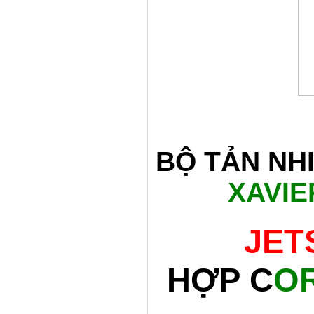
BỘ TẢN NH
XAVIE
JET
HỢP
C
O