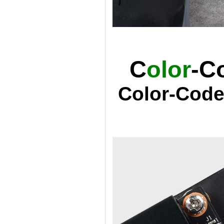
C
olor
-C
Color-Code