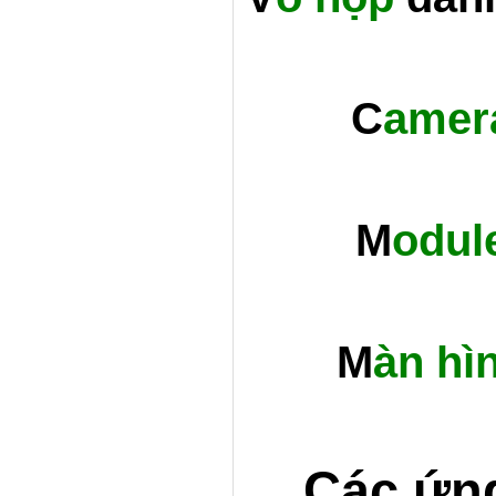
C
amer
M
odul
M
àn hì
Các ứn