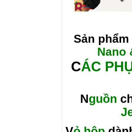
Sản phẩm
Nano 
C
ÁC PHỤ
N
guồn
ch
J
V
ỏ hộp
dàn