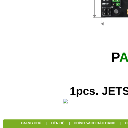
P
1pcs. JETS
TRANG CHỦ
LIÊN HỆ
CHÍNH SÁCH BẢO HÀNH
C