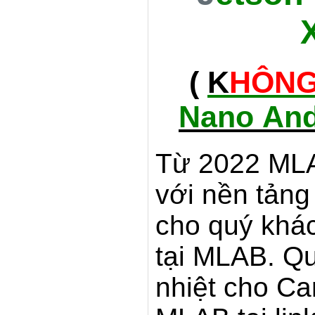
(
K
HÔNG
Nano An
Từ 2022 MLA
với nền tản
cho quý khác
tại MLAB. Q
nhiệt cho Ca