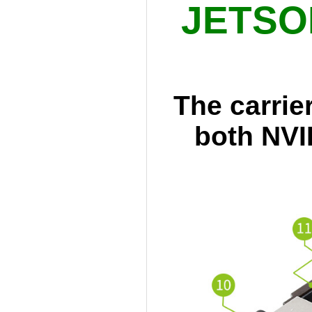
JETSO
The carrie
both NVI