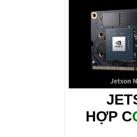
JET
HỢP C