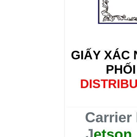
GIẤY XÁC
PHỐI
DISTRIB
Carrie
J
etson