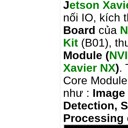
J
etson Xavi
nối IO, kích
Board
của
N
Kit
(B01), th
Module (
NVI
Xavier NX
)
.
Core Module
như :
Image 
Detection, 
Processing