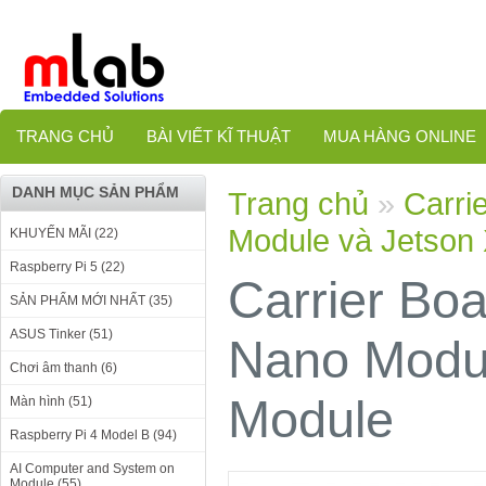
TRANG CHỦ
BÀI VIẾT KĨ THUẬT
MUA HÀNG ONLINE
DANH MỤC SẢN PHẨM
Trang chủ
»
Carri
Module và Jetson
KHUYẾN MÃI (22)
Raspberry Pi 5 (22)
Carrier Bo
SẢN PHẨM MỚI NHẤT (35)
ASUS Tinker (51)
Nano Modul
Chơi âm thanh (6)
Module
Màn hình (51)
Raspberry Pi 4 Model B (94)
AI Computer and System on
Module (55)