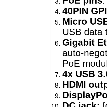
PoE pins
:
40PIN GP
Micro USB
USB data 
Gigabit Et
auto-negot
PoE modul
4x USB 3.
HDMI outp
DisplayPo
DC jack:
f