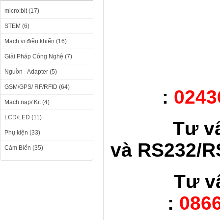
micro:bit (17)
STEM (6)
Mạch vi điều khiển (16)
Giải Pháp Công Nghệ (7)
Nguồn - Adapter (5)
GSM/GPS/ RF/RFID (64)
:
0243
Mạch nạp/ Kit (4)
LCD/LED (11)
Tư v
Phụ kiện (33)
và RS232/RS
Cảm Biến (35)
Tư v
:
0866