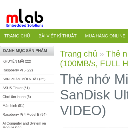
TRANG CHỦ
BÀI VIẾT KĨ THUẬT
MUA HÀNG ONLINE
DANH MỤC SẢN PHẨM
Trang chủ
»
Thẻ n
(100MB/s, FULL 
KHUYẾN MÃI (22)
Raspberry Pi 5 (22)
Thẻ nhớ Mi
SẢN PHẨM MỚI NHẤT (35)
ASUS Tinker (51)
SanDisk Ul
Chơi âm thanh (6)
VIDEO)
Màn hình (51)
Raspberry Pi 4 Model B (94)
AI Computer and System on
Module (55)