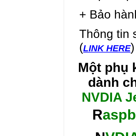
+ Bảo hành
Thông tin 
(
)
LINK HERE
Một phụ k
dành c
NVDIA Je
R
aspb