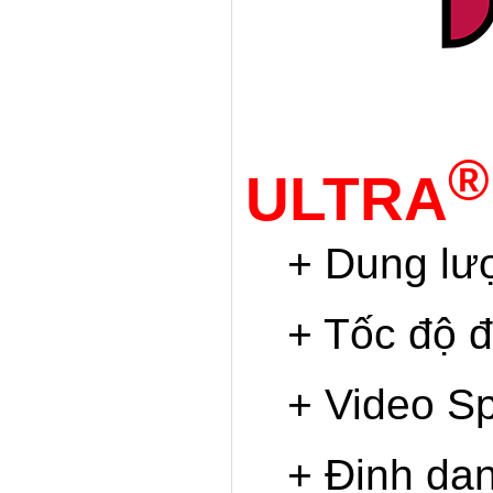
®
ULTRA
+ Dung l
+ Tốc độ đ
+ Video S
+ Định dạ