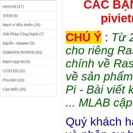
CÁC BẠN
micro:bit (17)
pivie
STEM (6)
Mạch vi điều khiển (16)
CHÚ Ý
:
Từ 
Giải Pháp Công Nghệ (7)
Nguồn - Adapter (5)
cho riêng Ra
GSM/GPS/ RF/RFID (64)
chính về Ras
Mạch nạp/ Kit (4)
LCD/LED (11)
về sản phẩm 
Phụ kiện (33)
Pi - Bài viết
Cảm Biến (35)
... MLAB cập
Quý khách h