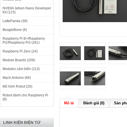
NVIDIA Jetson Nano Developer
Kit (123)
LattePanda (38)
BeagleBone (6)
Raspberry Pi B+/Raspberry
Pi2/Raspberry Pi3 (261)
Raspberry Pi Zero (24)
Module Boards (208)
Modules cảm biến (113)
Mạch Arduino (66)
Mô hình Robot (20)
Robot dành cho Raspberry Pi
(8)
Mô tả
Đánh giá (0)
Sản phẩ
LINH KIỆN ĐIỆN TỬ