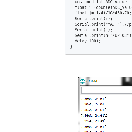
  unsigned int ADC_Value =
  float i=(double)ADC_Valu
  float j=(i-4)/16*450-70;

  Serial.print(i);

  Serial.print("mA, ");//p
  Serial.print(j);

  Serial.println("\u2103")
  delay(100); 

}