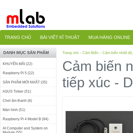
TRANG CHỦ
BÀI VIẾT KĨ THUẬT
MUA HÀNG ONLINE
DANH MỤC SẢN PHẨM
Trang chủ
»
Cảm Biến
»
Cảm biến nhiệt độ
Cảm biến n
KHUYẾN MÃI (22)
Raspberry Pi 5 (22)
tiếp xúc - 
SẢN PHẨM MỚI NHẤT (35)
ASUS Tinker (51)
Chơi âm thanh (6)
Màn hình (51)
Raspberry Pi 4 Model B (94)
AI Computer and System on
Module (55)