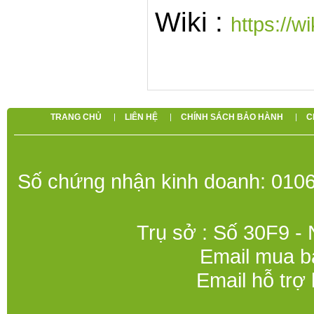
Wiki :
https://
TRANG CHỦ
LIÊN HỆ
CHÍNH SÁCH BẢO HÀNH
C
Số chứng nhận kinh doanh: 0106
Trụ sở : Số 30F9 -
Email mua b
Email hỗ trợ