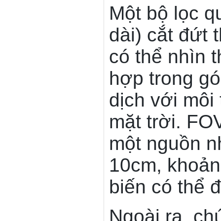
Một bộ lọc 
dài) cắt đứt
có thể nhìn 
hợp trong gó
dịch với môi
mặt trời. FO
một nguồn nh
10cm, khoảng
biến có thể đ
Ngoài ra, ch