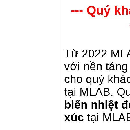
--- Quý k
Từ 2022 MLA
với nền tản
cho quý khác
tại MLAB. Q
biến nhiệt 
xúc
tại MLAB 