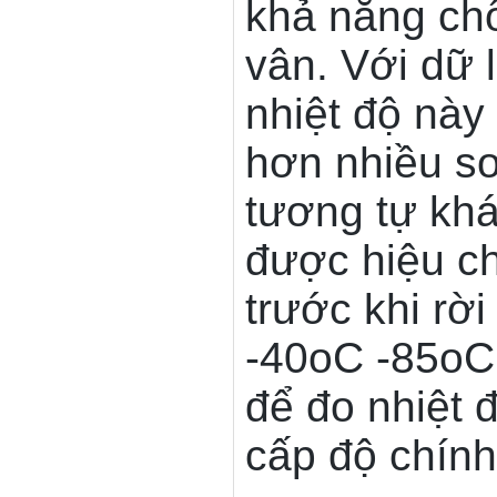
khả năng chố
vân. Với dữ 
nhiệt độ này 
hơn nhiều so
tương tự khá
được hiệu ch
trước khi rờ
-40oC -85oC
để đo nhiệt 
cấp độ chính 