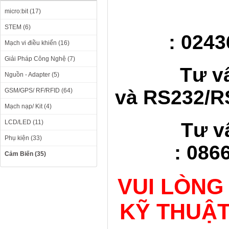
micro:bit (17)
STEM (6)
: 0243
Mạch vi điều khiển (16)
Giải Pháp Công Nghệ (7)
Tư v
Nguồn - Adapter (5)
và RS232/RS
GSM/GPS/ RF/RFID (64)
Mạch nạp/ Kit (4)
LCD/LED (11)
Tư v
Phụ kiện (33)
: 086
Cảm Biến (35)
VUI LÒNG
KỸ THUẬT