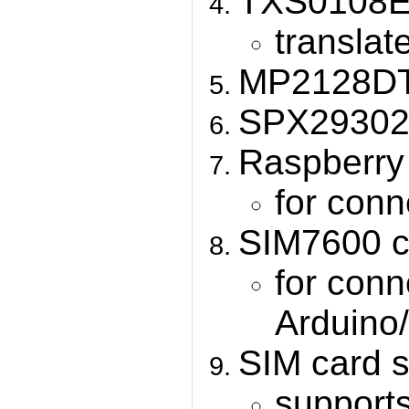
TXS0108EP
translat
MP2128DT
SPX29302 
Raspberry
for conn
SIM7600 co
for conn
Arduino
SIM card s
support