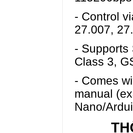
- Control 
27.007, 27
- Supports 
Class 3, G
- Comes wi
manual (ex
Nano/Ardu
TH