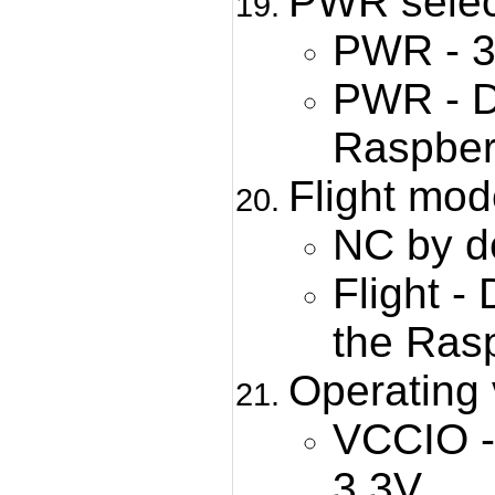
PWR selec
PWR - 3
PWR - D
Raspber
Flight mod
NC by de
Flight -
the Rasp
Operating 
VCCIO - 
3.3V