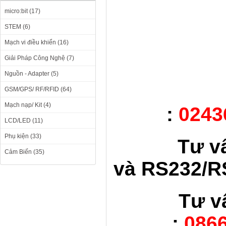
micro:bit (17)
STEM (6)
Mạch vi điều khiển (16)
Giải Pháp Công Nghệ (7)
Nguồn - Adapter (5)
GSM/GPS/ RF/RFID (64)
Mạch nạp/ Kit (4)
:
0243
LCD/LED (11)
Phụ kiện (33)
Tư v
Cảm Biến (35)
và RS232/RS
Tư v
:
0866