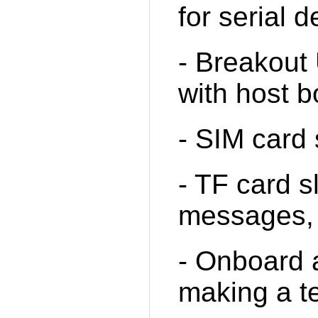
for serial 
- Breakout 
with host 
- SIM card
- TF card sl
messages, 
- Onboard 
making a t