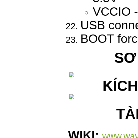
VCCIO - 
USB conne
BOOT forc
SƠ
KÍC
TÀ
WIKI:
www.wav