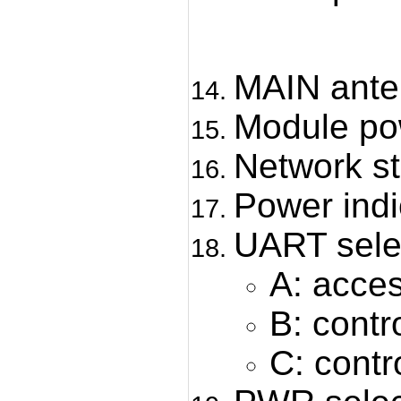
MAIN ante
Module po
Network st
Power indi
UART sele
A: acce
B: contr
C: cont