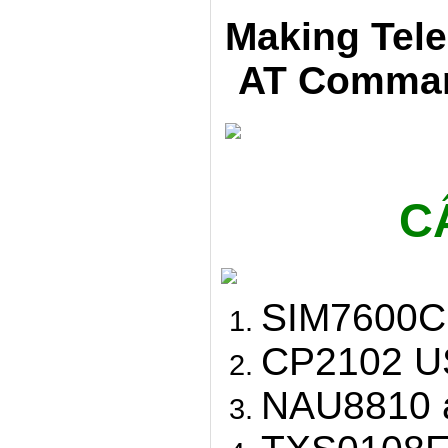
Making Tel
AT Comman
C
SIM7600C
CP2102 US
NAU8810 a