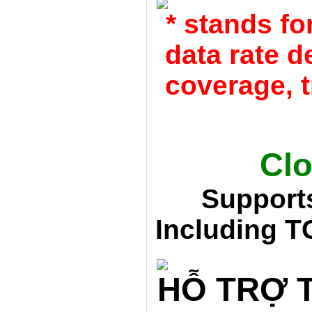
* stands fo
data rate d
coverage, t
Cl
Support
Including 
HỖ TRỢ 