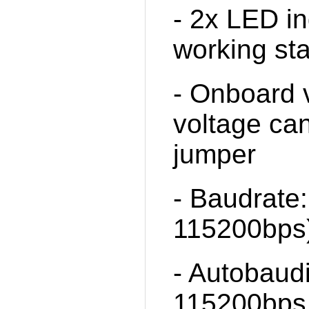
- 2x LED in
working st
- Onboard v
voltage can
jumper
- Baudrate
115200bps
- Autobaud
115200bps