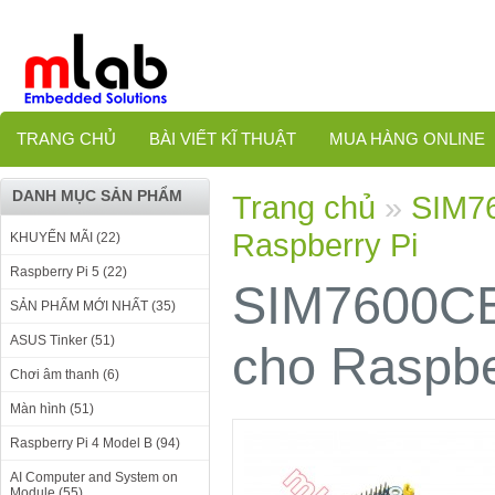
TRANG CHỦ
BÀI VIẾT KĨ THUẬT
MUA HÀNG ONLINE
DANH MỤC SẢN PHẨM
Trang chủ
»
SIM7
Raspberry Pi
KHUYẾN MÃI (22)
Raspberry Pi 5 (22)
SIM7600CE
SẢN PHẨM MỚI NHẤT (35)
ASUS Tinker (51)
cho Raspbe
Chơi âm thanh (6)
Màn hình (51)
Raspberry Pi 4 Model B (94)
AI Computer and System on
Module (55)