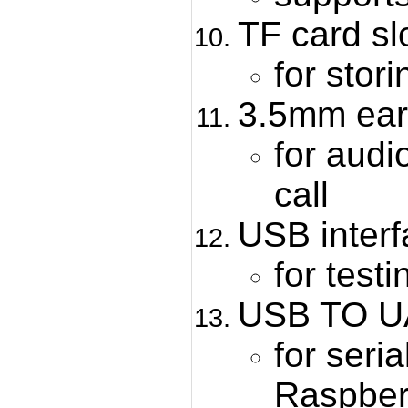
TF card sl
for stor
3.5mm ear
for audi
call
USB interf
for tes
USB TO UA
for seria
Raspber