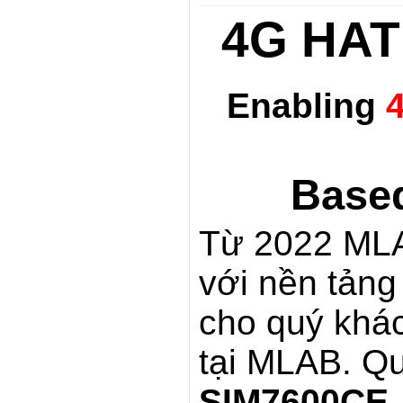
4G HAT
Enabling
4
Base
Từ 2022 MLA
với nền tản
cho quý khác
tại MLAB. Q
SIM7600CE-