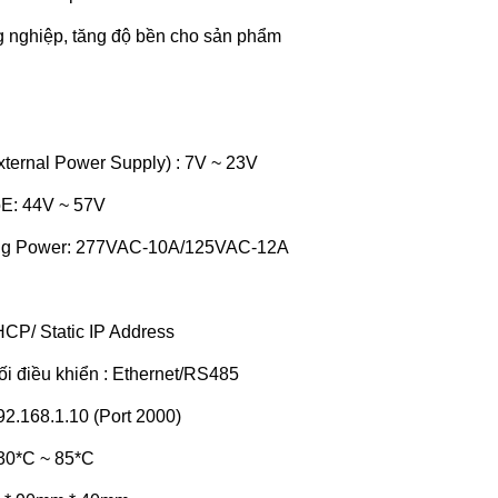
ng nghiệp, tăng độ bền cho sản phẩm
ternal Power Supply) : 7V ~ 23V
E: 44V ~ 57V
ing Power: 277VAC-10A/125VAC-12A
CP/ Static IP Address
i điều khiển : Ethernet/RS485
92.168.1.10 (Port 2000)
-30*C ~ 85*C