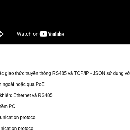
c giao thức truyền thông RS485 và TCP/IP - JSON sử dụng vớ
ồn ngoài hoặc qua PoE
khiển: Ethernet và RS485
 mềm PC
ication protocol
cation protocol