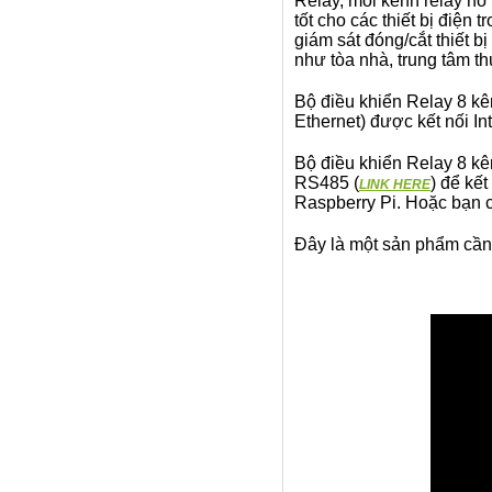
Relay, mỗi kênh relay h
tốt cho các thiết bị điện
giám sát đóng/cắt thiết bị
như tòa nhà, trung tâm th
Bộ điều khiển Relay 8 kê
Ethernet) được kết nối In
Bộ điều khiển Relay 8 kê
RS485 (
) để kế
LINK HERE
Raspberry Pi. Hoặc bạn c
Đây là một sản phẩm cần 