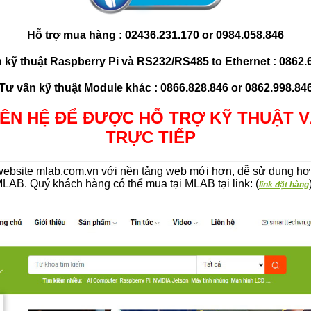
Hỗ trợ mua hàng : 02436.231.170 or 0984.058.846
 kỹ thuật Raspberry Pi và RS232/RS485 to Ethernet : 0862.
Tư vấn kỹ thuật Module khác : 0866.828.846 or 0862.998.84
IÊN HỆ ĐỂ ĐƯỢC HỖ TRỢ KỸ THUẬT 
TRỰC TIẾP
bsite mlab.com.vn với nền tảng web mới hơn, dễ sử dụng hơn
MLAB. Quý khách hàng có thể mua tại MLAB tại link: (
link đặt hàng