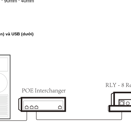
m * 90mm * 40mm
ên) và USB (dưới)