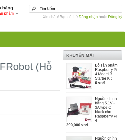
ỏ hàng
ản phẩm
Xin chào! Bạn có thể
Đăng nhập
hoặc
Đăng ký
KHUYẾN MÃI
DFRobot (Hỗ
Bộ sản phẩm
Raspberry Pi
4 Model B
Starter Kit
0 vnđ
Nguồn chính
hãng 5.1V -
3A type C
black cho
Raspberry Pi
4
290,000 vnđ
Nguồn chính