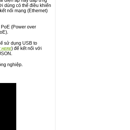
ải điện áp này đáp ứng
ời dùng có thể điều khiển
ó kết nối mạng (Ethernet)
g PoE (Power over
PoE).
thể sử dụng USB to
) để kết nối với
K HERE
i JSON.
ông nghiệp.