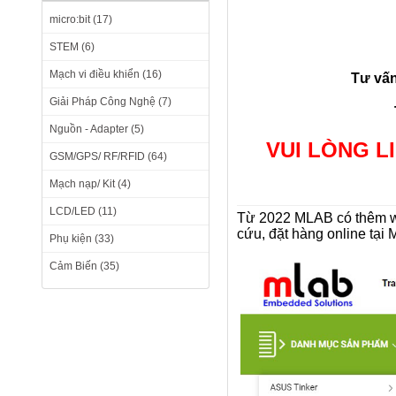
micro:bit (17)
STEM (6)
Mạch vi điều khiển (16)
Tư vấn
Giải Pháp Công Nghệ (7)
Nguồn - Adapter (5)
VUI LÒNG L
GSM/GPS/ RF/RFID (64)
Mạch nạp/ Kit (4)
LCD/LED (11)
Từ 2022 MLAB có thêm we
cứu, đặt hàng online tại 
Phụ kiện (33)
Cảm Biến (35)