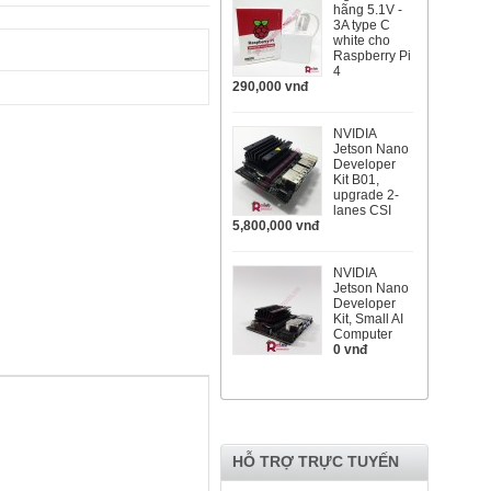
hãng 5.1V -
3A type C
white cho
Raspberry Pi
4
290,000 vnđ
NVIDIA
Jetson Nano
Developer
Kit B01,
upgrade 2-
lanes CSI
5,800,000 vnđ
NVIDIA
Jetson Nano
Developer
Kit, Small AI
Computer
0 vnđ
HỖ TRỢ TRỰC TUYẾN