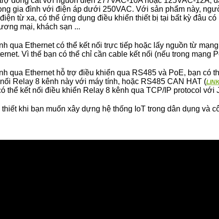
ỗ trợ đóng cắt với nguồn điện 277VAC-10A hoặc 125VAC-12A, d
 trong gia đình với điện áp dưới 250VAC. Với sản phẩm này, ngư
 điện từ xa, có thể ứng dụng điều khiển thiết bị tại bất kỳ đâu c
ương mại, khách sạn ...
nh qua Ethernet có thể kết nối trực tiếp hoặc lấy nguồn từ mạn
ternet. Vì thế bạn có thể chỉ cần cable kết nối (nếu trong mạng 
nh qua Ethernet hỗ trợ điều khiển qua RS485 và PoE, bạn có 
t nối Relay 8 kênh này với máy tính, hoặc RS485 CAN HAT (
LIN
ó thể kết nối điều khiển Relay 8 kênh qua TCP/IP protocol vớ
thiết khi bạn muốn xây dựng hệ thống IoT trong dân dụng và c