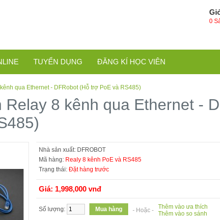
Gi
0 S
NLINE
TUYỂN DỤNG
ĐĂNG KÍ HỌC VIÊN
 kênh qua Ethernet - DFRobot (Hỗ trợ PoE và RS485)
n Relay 8 kênh qua Ethernet - 
RS485)
Nhà sản xuất:
DFROBOT
Mã hàng:
Realy 8 kênh PoE và RS485
Trạng thái:
Đặt hàng trước
Giá: 1,998,000 vnđ
Thêm vào ưa thích
Số lượng:
- Hoặc -
Thêm vào so sánh