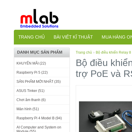
TRANG CHỦ
BÀI VIẾT KĨ THUẬT
MUA HÀNG O
DANH MỤC SẢN PHẨM
Trang chủ
»
Bộ điều khiển Relay 8
Bộ điều khiể
KHUYẾN MÃI (22)
trợ PoE và 
Raspberry Pi 5 (22)
SẢN PHẨM MỚI NHẤT (35)
ASUS Tinker (51)
Chơi âm thanh (6)
Màn hình (51)
Raspberry Pi 4 Model B (94)
AI Computer and System on
Module (55)