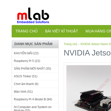
TRANG CHỦ
BÀI VIẾT KĨ THUẬT
MUA HÀNG O
DANH MỤC SẢN PHẨM
Trang chủ
»
NVIDIA Jetson Nano De
NVIDIA Jetso
KHUYẾN MÃI (22)
Raspberry Pi 5 (22)
SẢN PHẨM MỚI NHẤT (35)
ASUS Tinker (51)
Chơi âm thanh (6)
Màn hình (51)
Raspberry Pi 4 Model B (94)
AI Computer and System on
Module (55)