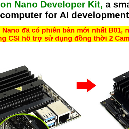
son Nano Developer Kit,
a sma
computer for AI development
n Nano đã có phiên bản mới nhất B01, 
ng CSI hỗ trợ sử dụng đồng thời 2 Cam