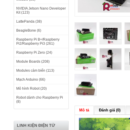
NVIDIA Jetson Nano Developer
Kit (123)
LattePanda (38)
BeagleBone (6)
Raspberry Pi B+/Raspberry
Pi2/Raspberry Pi3 (261)
Raspberry Pi Zero (24)
Module Boards (208)
Modules cảm biến (113)
Mạch Arduino (66)
Mô hình Robot (20)
Robot dành cho Raspberry Pi
(8)
Mô tả
Đánh giá (0)
LINH KIỆN ĐIỆN TỬ