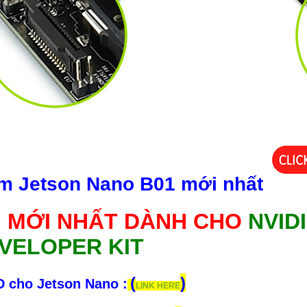
m Jetson Nano B01 mới nhất
N MỚI NHẤT DÀNH CHO
NVIDI
VELOPER KIT
(
)
D cho Jetson Nano :
LINK HERE