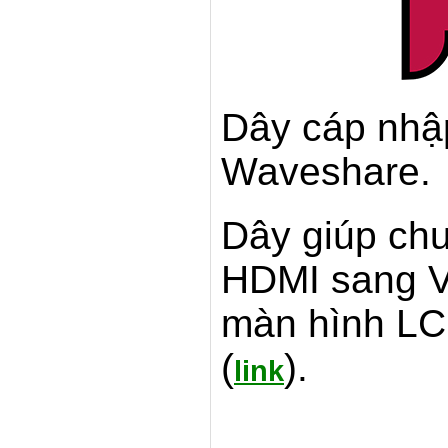
Dây cáp nhậ
Waveshare.
Dây giúp chu
HDMI sang V
màn hình LC
(
).
link