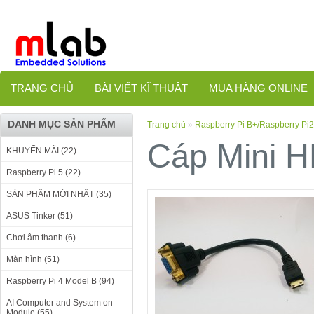
TRANG CHỦ
BÀI VIẾT KĨ THUẬT
MUA HÀNG ONLINE
DANH MỤC SẢN PHẨM
Trang chủ
»
Raspberry Pi B+/Raspberry Pi2
Cáp Mini H
KHUYẾN MÃI (22)
Raspberry Pi 5 (22)
SẢN PHẨM MỚI NHẤT (35)
ASUS Tinker (51)
Chơi âm thanh (6)
Màn hình (51)
Raspberry Pi 4 Model B (94)
AI Computer and System on
Module (55)