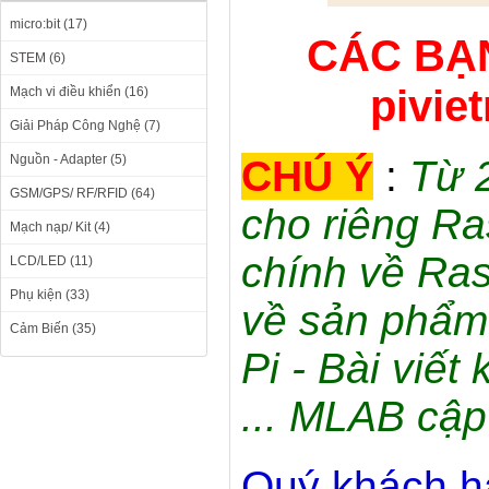
micro:bit (17)
CÁC BẠN
STEM (6)
pivie
Mạch vi điều khiển (16)
Giải Pháp Công Nghệ (7)
Nguồn - Adapter (5)
CHÚ Ý
:
Từ 
GSM/GPS/ RF/RFID (64)
cho riêng Ra
Mạch nạp/ Kit (4)
chính về Ras
LCD/LED (11)
Phụ kiện (33)
về sản phẩm 
Cảm Biến (35)
Pi - Bài viết
... MLAB cập
Quý khách h