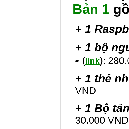
Bản 1
gồ
+ 1 Raspb
+ 1 bộ ng
-
(
): 28
link
+ 1 thẻ n
VND
+ 1 Bộ tả
30.000 VND