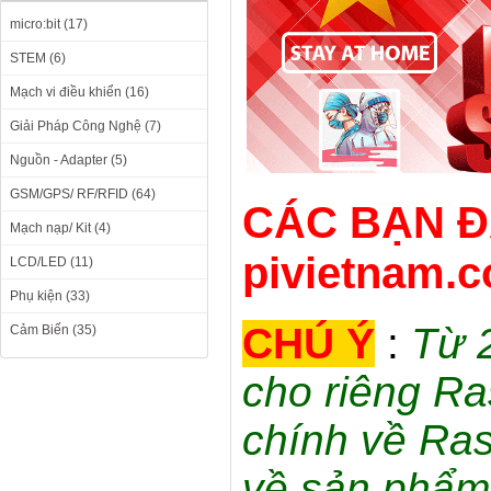
micro:bit (17)
STEM (6)
Mạch vi điều khiển (16)
Giải Pháp Công Nghệ (7)
Nguồn - Adapter (5)
GSM/GPS/ RF/RFID (64)
CÁC BẠN Đ
Mạch nạp/ Kit (4)
pivietnam.c
LCD/LED (11)
Phụ kiện (33)
CHÚ Ý
:
Từ 
Cảm Biến (35)
cho riêng Ra
chính về Ras
về sản phẩm 