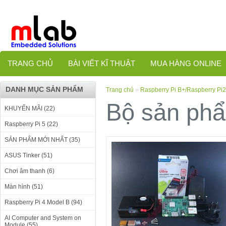
TRANG CHỦ
BÀI VIẾT KĨ THUẬT
MUA HÀNG ONLINE
DANH MỤC SẢN PHẨM
Trang chủ
»
Raspberry Pi B+/Raspberry Pi2
Bộ sản phẩ
KHUYẾN MÃI (22)
Raspberry Pi 5 (22)
SẢN PHẨM MỚI NHẤT (35)
ASUS Tinker (51)
Chơi âm thanh (6)
Màn hình (51)
Raspberry Pi 4 Model B (94)
AI Computer and System on
Module (55)