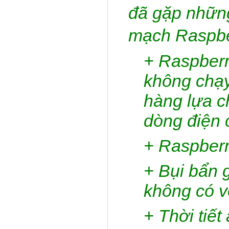
đã gặp những
mạch Raspbe
+ Raspberr
không chạy
hàng lựa 
dòng điện 
+ Raspberr
+ Bụi bẩn 
không có v
+ Thời tiế