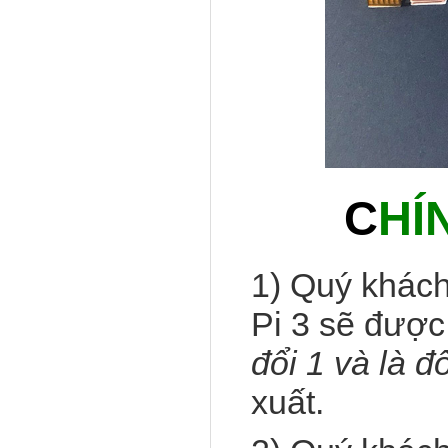
C
HÍ
1) Quý khác
Pi 3 sẽ được
đổi 1 và là đ
xuất.