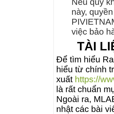
Nếu quý k
này, quyền
PIVIETNAM
việc bảo hà
TÀI L
Để tìm hiểu Ra
hiểu từ chính 
xuất
https://ww
là rất chuẩn m
Ngoài ra, MLA
nhật các bài vi