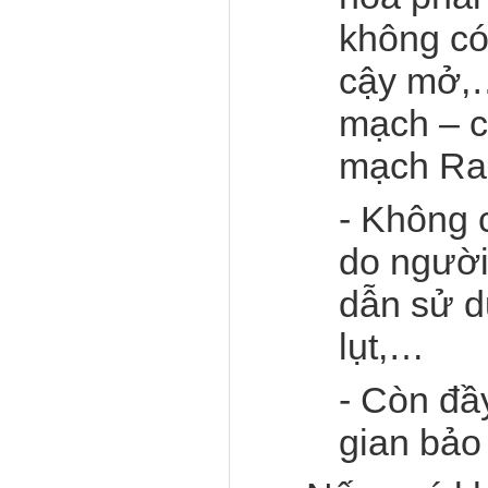
không có
cậy mở
mạch – c
mạch Ras
- Không 
do người
dẫn sử dụ
lụt,…
- Còn đầ
gian bảo