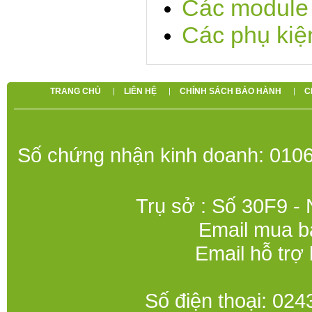
Các module 
Các phụ kiệ
TRANG CHỦ
LIÊN HỆ
CHÍNH SÁCH BẢO HÀNH
C
Số chứng nhận kinh doanh: 0106
Trụ sở : Số 30F9 -
Email mua b
Email hỗ trợ
Số điện thoại: 0