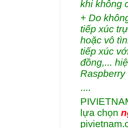
khi không 
+ Do không
tiếp xúc tr
hoặc vô tì
tiếp xúc vớ
đồng,... hi
Raspberry 
....
PIVIETNAM
lựa chọn
n
pivietnam.