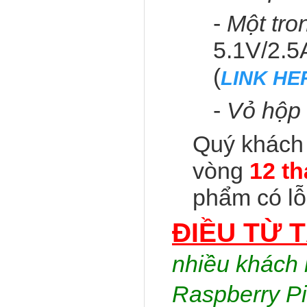
-
Một tro
5.1V/2.5A
(
LINK HE
-
Vỏ hộp 
Quý khách
vòng
12 t
phẩm có lỗ
ĐIỀU TỪ 
nhiều khách 
Raspberry Pi