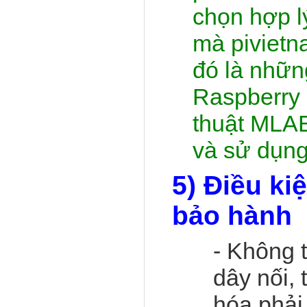
chọn hợp l
mà pivietn
đó là nhữn
Raspberry 
thuật MLAB
và sử dụng
5)
Điều ki
bảo hành
- Không t
dây nối,
hóa phải