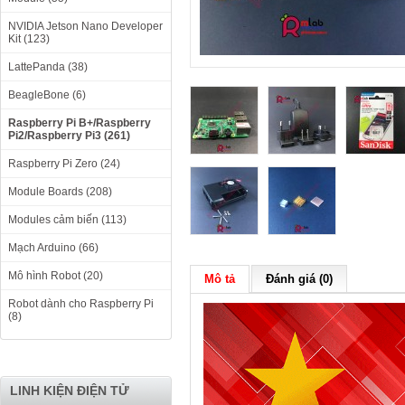
NVIDIA Jetson Nano Developer
Kit (123)
LattePanda (38)
BeagleBone (6)
Raspberry Pi B+/Raspberry
Pi2/Raspberry Pi3 (261)
Raspberry Pi Zero (24)
Module Boards (208)
Modules cảm biến (113)
Mạch Arduino (66)
Mô hình Robot (20)
Mô tả
Đánh giá (0)
Robot dành cho Raspberry Pi
(8)
LINH KIỆN ĐIỆN TỬ