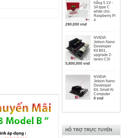
hãng 5.1V -
3A type C
white cho
Raspberry Pi
4
290,000 vnđ
NVIDIA
Jetson Nano
Developer
Kit B01,
upgrade 2-
lanes CSI
5,800,000 vnđ
NVIDIA
Jetson Nano
Developer
Kit, Small AI
Computer
0 vnđ
HỖ TRỢ TRỰC TUYẾN