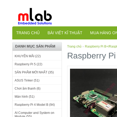
TRANG CHỦ
BÀI VIẾT KĨ THUẬT
MUA HÀNG O
DANH MỤC SẢN PHẨM
Trang chủ
»
Raspberry Pi B+/Raspb
Raspberry Pi
KHUYẾN MÃI (22)
Raspberry Pi 5 (22)
SẢN PHẨM MỚI NHẤT (35)
ASUS Tinker (51)
Chơi âm thanh (6)
Màn hình (51)
Raspberry Pi 4 Model B (94)
AI Computer and System on
Module (55)