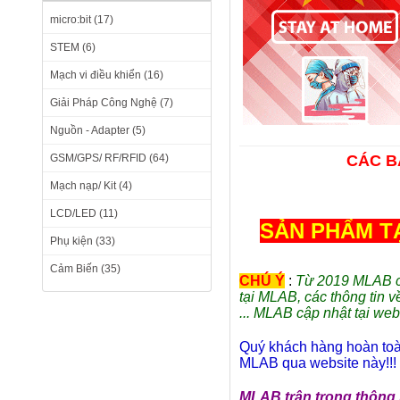
micro:bit (17)
STEM (6)
Mạch vi điều khiển (16)
Giải Pháp Công Nghệ (7)
Nguồn - Adapter (5)
GSM/GPS/ RF/RFID (64)
CÁC BẠ
Mạch nạp/ Kit (4)
LCD/LED (11)
SẢN PHẨM T
Phụ kiện (33)
Cảm Biến (35)
CHÚ Ý
:
Từ 2019 MLAB có
tại MLAB, các thông tin v
... MLAB cập nhật tại web
Quý khách hàng hoàn toàn
MLAB qua website này!!!
MLAB trân trọng thông 