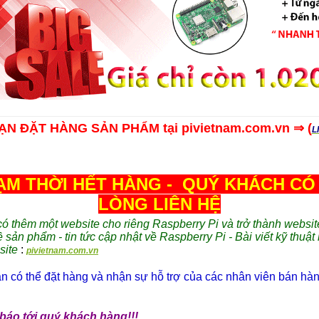
N ĐẶT HÀNG SẢN PHẨM tại pivietnam.com.vn ⇒ (
L
ẠM THỜI HẾT HÀNG - QUÝ KHÁCH CÓ 
LÒNG LIÊN HỆ
 thêm một website cho riêng Raspberry Pi và trở thành websit
ề sản phẩm - tin tức cập nhật về Raspberry Pi - Bài viết kỹ thuật
site
:
pivietnam.com.vn
 có thể đặt hàng và nhận sự hỗ trợ của các nhân viên bán hàng
báo tới quý khách hàng!!!