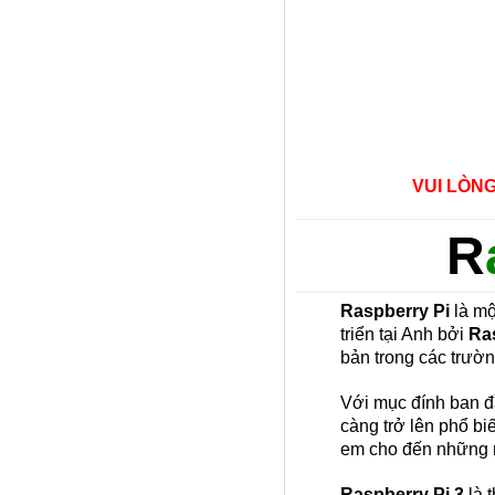
VUI LÒN
R
Raspberry Pi
là mộ
triển tại Anh bởi
Ra
bản trong các trườn
Với mục đính ban đ
càng trở lên phổ bi
em cho đến những 
Raspberry Pi 3
là 