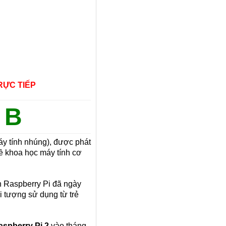
RỰC TIẾP
 B
máy tính nhúng), được phát
ề khoa học máy tính cơ
h Raspberry Pi đã ngày
i tượng sử dụng từ trẻ
aspberry Pi 2
vào tháng