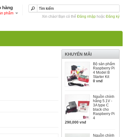
ỏ hàng
ản phẩm
Xin chào! Bạn có thể
Đăng nhập
hoặc
Đăng ký
KHUYẾN MÃI
Bộ sản phẩm
Raspberry Pi
4 Model B
Starter Kit
0 vnđ
Nguồn chính
hãng 5.1V -
3A type C
black cho
Raspberry Pi
4
290,000 vnđ
Nguồn chính