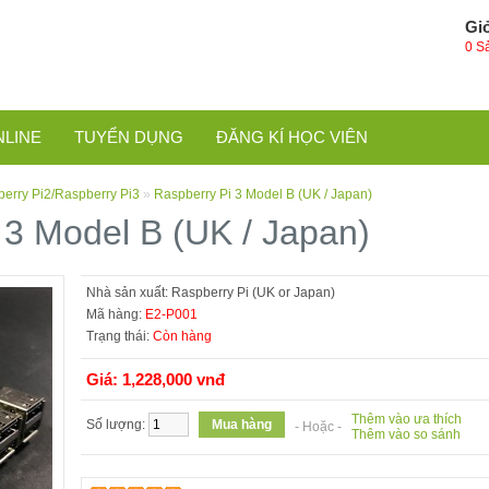
Gi
0 S
NLINE
TUYỂN DỤNG
ĐĂNG KÍ HỌC VIÊN
erry Pi2/Raspberry Pi3
»
Raspberry Pi 3 Model B (UK / Japan)
 3 Model B (UK / Japan)
Nhà sản xuất:
Raspberry Pi (UK or Japan)
Mã hàng:
E2-P001
Trạng thái:
Còn hàng
Giá: 1,228,000 vnđ
Thêm vào ưa thích
Số lượng:
- Hoặc -
Thêm vào so sánh