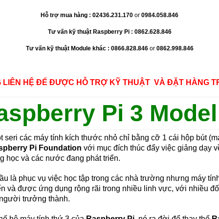
Hỗ t
rợ
mua
hàng :
02436.231.
170
or
0984.058.846
Tư vấn kỹ thuật Raspberry Pi :
0862.628.846
Tư vấn kỹ thuật Module khác :
0866.828.846
or
0862.998.846
G LIÊN HỆ ĐỂ ĐƯỢC HỖ TRỢ KỸ THUẬT VÀ ĐẶT HÀNG T
aspberry Pi 3 Model
t seri các máy tính kích thước nhỏ chỉ bằng cỡ 1 cái hộp bút (
spberry Pi Foundation
với mục đích thúc đẩy việc giảng dạy v
g học và các nước đang phát triển.
ầu là phục vụ việc học tập trong các nhà trường nhưng máy tín
ến và được ứng dụng rộng rãi trong nhiều linh vực, với nhiều đố
người trưởng thành.
thế hệ máy tính thứ 3 của
Raspberry Pi
, nó ra đời để thay thế
R