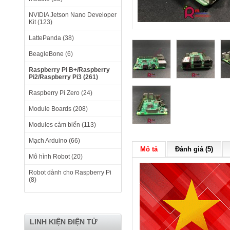
NVIDIA Jetson Nano Developer
Kit (123)
LattePanda (38)
BeagleBone (6)
Raspberry Pi B+/Raspberry
Pi2/Raspberry Pi3 (261)
Raspberry Pi Zero (24)
Module Boards (208)
Modules cảm biến (113)
Mạch Arduino (66)
Mô tả
Đánh giá (5)
Mô hình Robot (20)
Robot dành cho Raspberry Pi
(8)
LINH KIỆN ĐIỆN TỬ