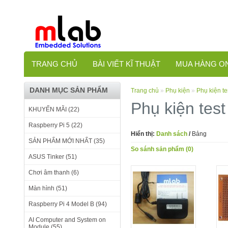
TRANG CHỦ
BÀI VIẾT KĨ THUẬT
MUA HÀNG O
DANH MỤC SẢN PHẨM
Trang chủ
»
Phụ kiện
»
Phụ kiện t
Phụ kiện tes
KHUYẾN MÃI (22)
Raspberry Pi 5 (22)
Hiển thị:
Danh sách
/
Bảng
SẢN PHẨM MỚI NHẤT (35)
So sánh sản phẩm (0)
ASUS Tinker (51)
Chơi âm thanh (6)
Màn hình (51)
Raspberry Pi 4 Model B (94)
AI Computer and System on
Module (55)