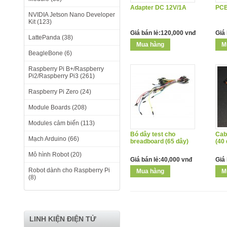
Adapter DC 12V/1A
PCB
NVIDIA Jetson Nano Developer
Kit (123)
Giá bán lẻ:120,000 vnđ
Giá 
LattePanda (38)
BeagleBone (6)
Raspberry Pi B+/Raspberry
Pi2/Raspberry Pi3 (261)
Raspberry Pi Zero (24)
Module Boards (208)
Modules cảm biến (113)
Bó dây test cho
Cab
Mạch Arduino (66)
breadboard (65 dây)
(40 
Mô hình Robot (20)
Giá bán lẻ:40,000 vnđ
Giá
Robot dành cho Raspberry Pi
(8)
LINH KIỆN ĐIỆN TỬ