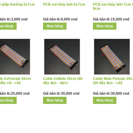
 phíp thường 5x7cm
PCB sợi thủy tinh 5x7cm
PCB sợi thủy tinh 7cm 
9cm
bán lẻ:3,000 vnđ
Giá bán lẻ:6,000 vnđ
Giá bán lẻ:15,000 vnđ
le 2xFemale 20cm
Cable 2xMale 20cm (40
Cable Male-Female 20
dây cái - cái)
dây đực - đực)
(40 dây đực - cái)
 bán lẻ:25,000 vnđ
Giá bán lẻ:35,000 vnđ
Giá bán lẻ:30,000 vnđ