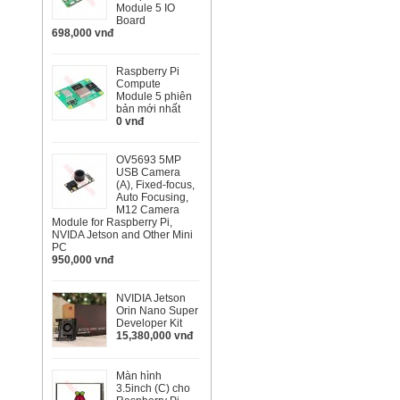
Module 5 IO
Board
698,000 vnđ
Raspberry Pi
Compute
Module 5 phiên
bản mới nhất
0 vnđ
OV5693 5MP
USB Camera
(A), Fixed-focus,
Auto Focusing,
M12 Camera
Module for Raspberry Pi,
NVIDA Jetson and Other Mini
PC
950,000 vnđ
NVIDIA Jetson
Orin Nano Super
Developer Kit
15,380,000 vnđ
Màn hình
3.5inch (C) cho