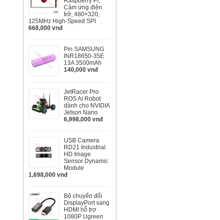
Raspberry Pi,
Cảm ứng điện
trở, 480×320,
125MHz High-Speed SPI
668,000 vnđ
Pin SAMSUNG
INR18650-35E
13A 3500mAh
140,000 vnđ
JetRacer Pro
ROS AI Robot
dành cho NVIDIA
Jetson Nano
6,998,000 vnđ
USB Camera
RD21 Industrial
HD Image
Sensor Dynamic
Module
1,698,000 vnđ
Bộ chuyển đổi
DisplayPort sang
HDMI hỗ trợ
1080P Ugreen