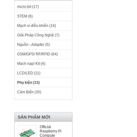
micro:bit (17)
STEM (6)
Mạch vi điều khiển (16)
Giải Pháp Công Nghệ (7)
Nguồn - Adapter (5)
GSM/GPS/ RF/RFID (64)
Mạch nạp/ Kit (4)
LCD/LED (11)
Phụ kiện (33)
Cảm Biến (35)
SẢN PHẨM MỚI
Official
Raspberry Pi
Compute