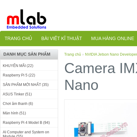
TRANG CHỦ
BÀI VIẾT KĨ THUẬT
MUA HÀNG ONLINE
DANH MỤC SẢN PHẨM
Trang chủ
»
NVIDIA Jetson Nano Developer
Camera IMX
KHUYẾN MÃI (22)
Raspberry Pi 5 (22)
Nano
SẢN PHẨM MỚI NHẤT (35)
ASUS Tinker (51)
Chơi âm thanh (6)
Màn hình (51)
Raspberry Pi 4 Model B (94)
AI Computer and System on
Module (55)