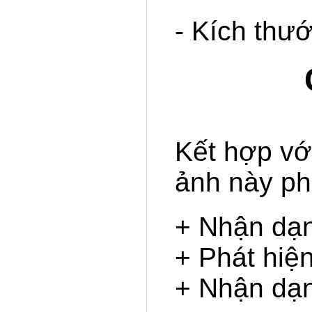
- Kích th
Kết hợp vớ
ảnh này ph
+ Nhận dạ
+ Phát hiệ
+ Nhận dạn