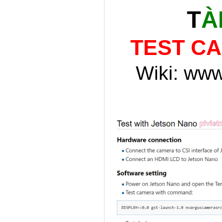
T
À
TEST C
Wiki: ww