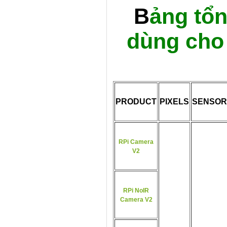
B
ảng tổn
dùng cho
PRODUCT
PIXELS
SENSOR
RPi Camera
V2
RPi NoIR
Camera V2