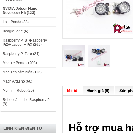
NVIDIA Jetson Nano
Developer Kit (123)
LattePanda (38)
BeagleBone (6)
Raspberry Pi B+/Raspberry
Pi2/Raspberry Pi3 (261)
Raspberry Pi Zero (24)
Module Boards (208)
Modules cảm biến (113)
Mạch Arduino (66)
Mô hình Robot (20)
Mô tả
Đánh giá (0)
Sản phẩ
Robot dành cho Raspberry Pi
(8)
Hỗ trợ
mua
h
LINH KIỆN ĐIỆN TỬ