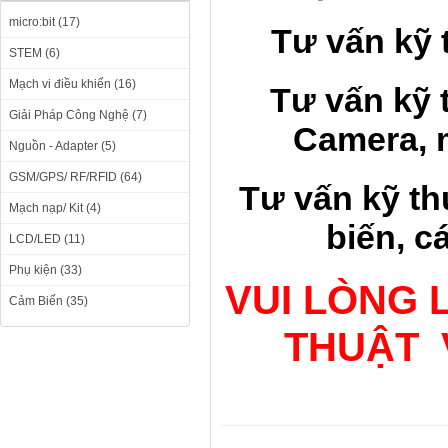
micro:bit (17)
Tư vấn kỹ 
STEM (6)
Mạch vi điều khiển (16)
Tư vấn kỹ 
Giải Pháp Công Nghệ (7)
Camera, 
Nguồn - Adapter (5)
GSM/GPS/ RF/RFID (64)
Tư vấn kỹ t
Mạch nạp/ Kit (4)
biến, c
LCD/LED (11)
Phụ kiện (33)
VUI LÒNG 
Cảm Biến (35)
THUẬT 