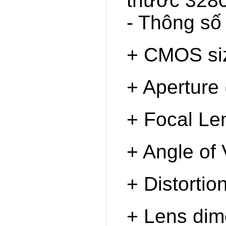
thước 328
- Thông số 
+ CMOS siz
+ Aperture 
+ Focal Le
+ Angle of 
+ Distortio
+ Lens di