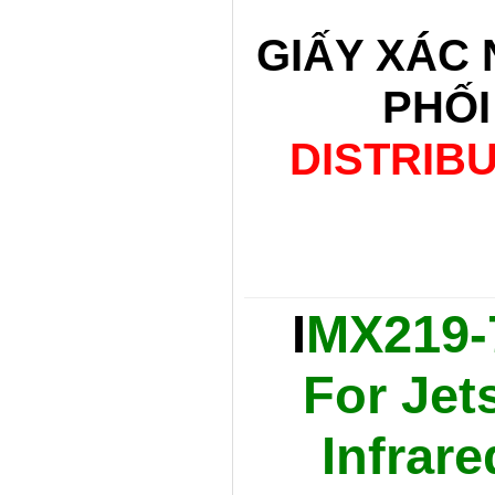
GIẤY XÁC
PHỐI
DISTRIB
I
MX219-7
For Jet
Infrare