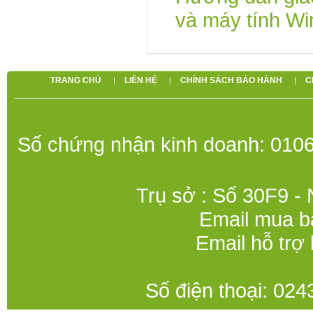
và máy tính W
TRANG CHỦ
LIÊN HỆ
CHÍNH SÁCH BẢO HÀNH
C
Số chứng nhận kinh doanh: 0106
Trụ sở : Số 30F9 -
Email mua b
Email hỗ trợ
Số điện thoại: 0