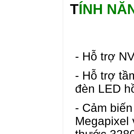
T
ÍNH NĂ
- Hỗ trợ N
- Hỗ trợ t
đèn LED h
- Cảm biến
Megapixel 