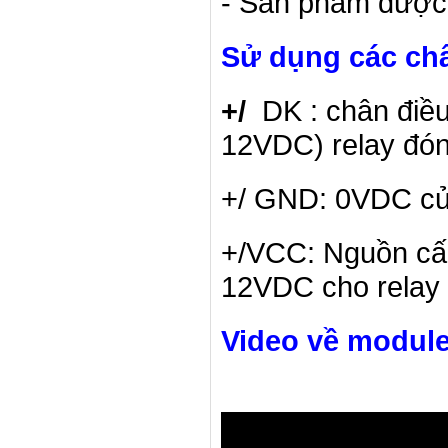
- Sản phẩm được
Sử dụng các ch
+/
DK : chân điều
12VDC) relay đó
+/ GND: 0VDC của
+/VCC: Nguồn cấp
12VDC cho relay 
Video về module