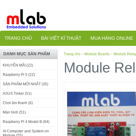
TRANG CHỦ
BÀI VIẾT KĨ THUẬT
MUA HÀNG ONLINE
DANH MỤC SẢN PHẨM
Trang chủ
»
Module Boards
»
Module Rela
Module Re
KHUYẾN MÃI (22)
Raspberry Pi 5 (22)
SẢN PHẨM MỚI NHẤT (35)
ASUS Tinker (51)
Chơi âm thanh (6)
Màn hình (51)
Raspberry Pi 4 Model B (94)
AI Computer and System on
Module (55)