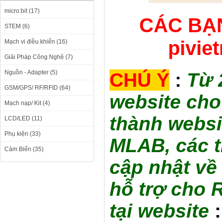
micro:bit (17)
CÁC BẠN
STEM (6)
pivie
Mạch vi điều khiển (16)
Giải Pháp Công Nghệ (7)
Nguồn - Adapter (5)
CHÚ Ý
:
Từ 
GSM/GPS/ RF/RFID (64)
website cho
Mạch nạp/ Kit (4)
thành websi
LCD/LED (11)
Phụ kiện (33)
MLAB, các t
Cảm Biến (35)
cập nhật về 
hỗ trợ cho 
tại website