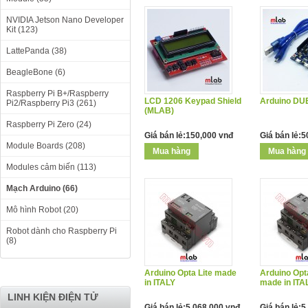
NVIDIA Jetson Nano Developer
Kit (123)
LattePanda (38)
BeagleBone (6)
Raspberry Pi B+/Raspberry
LCD 1206 Keypad Shield
Arduino DU
Pi2/Raspberry Pi3 (261)
(MLAB)
Raspberry Pi Zero (24)
Giá bán lẻ:150,000 vnđ
Giá bán lẻ:
Module Boards (208)
Modules cảm biến (113)
Mạch Arduino (66)
Mô hình Robot (20)
Robot dành cho Raspberry Pi
(8)
Arduino Opta Lite made
Arduino Op
in ITALY
made in ITA
LINH KIỆN ĐIỆN TỬ
Giá bán lẻ:5,068,000 vnđ
Giá bán lẻ:5