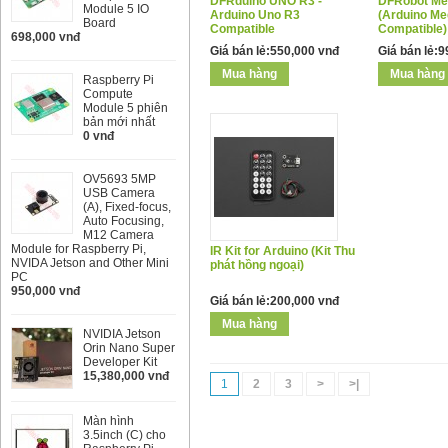
DFRduino UNO R3 -
DFRobot Me
Module 5 IO
Arduino Uno R3
(Arduino Me
Board
Compatible
Compatible)
698,000 vnđ
Giá bán lẻ:550,000 vnđ
Giá bán lẻ:
Raspberry Pi
Compute
Module 5 phiên
bản mới nhất
0 vnđ
OV5693 5MP
USB Camera
(A), Fixed-focus,
Auto Focusing,
M12 Camera
Module for Raspberry Pi,
IR Kit for Arduino (Kit Thu
NVIDA Jetson and Other Mini
phát hồng ngoại)
PC
950,000 vnđ
Giá bán lẻ:200,000 vnđ
NVIDIA Jetson
Orin Nano Super
Developer Kit
15,380,000 vnđ
1
2
3
>
>|
Màn hình
3.5inch (C) cho