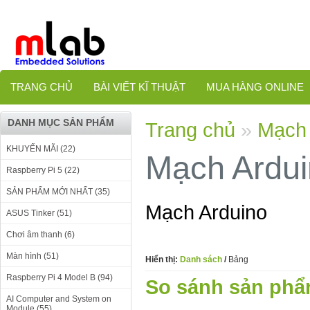
TRANG CHỦ
BÀI VIẾT KĨ THUẬT
MUA HÀNG ONLINE
DANH MỤC SẢN PHẨM
Trang chủ
»
Mạch 
KHUYẾN MÃI (22)
Mạch Ardu
Raspberry Pi 5 (22)
SẢN PHẨM MỚI NHẤT (35)
Mạch Arduino
ASUS Tinker (51)
Chơi âm thanh (6)
Màn hình (51)
Hiển thị:
Danh sách
/
Bảng
Raspberry Pi 4 Model B (94)
So sánh sản phẩ
AI Computer and System on
Module (55)