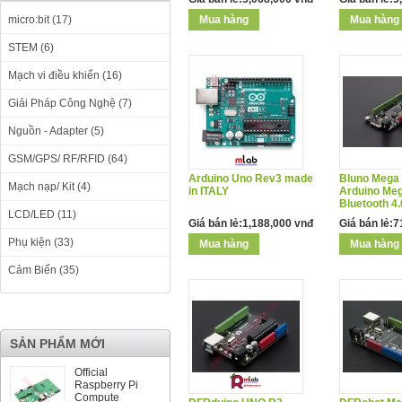
micro:bit (17)
STEM (6)
Mạch vi điều khiển (16)
Giải Pháp Công Nghệ (7)
Nguồn - Adapter (5)
GSM/GPS/ RF/RFID (64)
Arduino Uno Rev3 made
Bluno Mega 
Mạch nạp/ Kit (4)
in ITALY
Arduino Meg
Bluetooth 4.
LCD/LED (11)
Giá bán lẻ:1,188,000 vnđ
Giá bán lẻ:
Phụ kiện (33)
Cảm Biến (35)
SẢN PHẨM MỚI
Official
Raspberry Pi
Compute