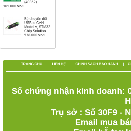
(40362)
165,000 vnđ
Bộ chuyển đổi
USB to CAN
Model A, STM32
Chip Solution
538,000 vnđ
TRANG CHỦ
LIÊN HỆ
CHÍNH SÁCH BẢO HÀNH
C
Số chứng nhận kinh doanh: 0
H
Trụ sở : Số 30F9 - 
Email mua bá