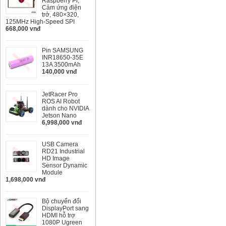
Raspberry Pi,
Cảm ứng điện
trở, 480×320,
125MHz High-Speed SPI
668,000 vnđ
Pin SAMSUNG
INR18650-35E
13A 3500mAh
140,000 vnđ
JetRacer Pro
ROS AI Robot
dành cho NVIDIA
Jetson Nano
6,998,000 vnđ
USB Camera
RD21 Industrial
HD Image
Sensor Dynamic
Module
1,698,000 vnđ
Bộ chuyển đổi
DisplayPort sang
HDMI hỗ trợ
1080P Ugreen