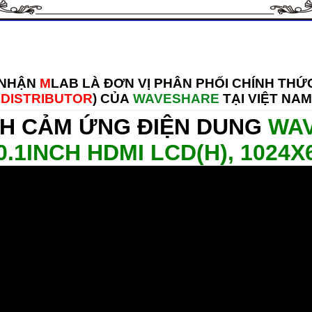
 NHẬN
M
LAB LÀ ĐƠN VỊ PHÂN PHỐI CHÍNH THỨC
DISTRIBUTOR
) CỦA
WAVESHARE
TẠI VIỆT NAM
H CẢM ỨNG ĐIỆN DUNG
WAV
0.1INCH HDMI LCD(H), 1024X