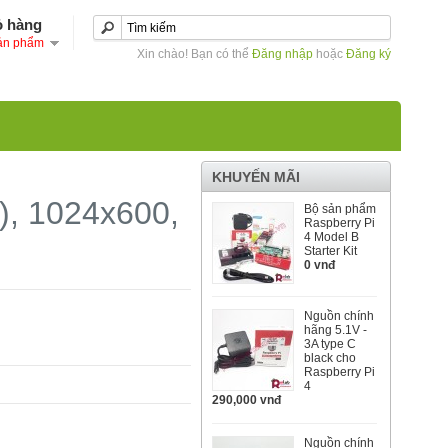
ỏ hàng
ản phẩm
Xin chào! Bạn có thể
Đăng nhập
hoặc
Đăng ký
KHUYẾN MÃI
), 1024x600,
Bộ sản phẩm
Raspberry Pi
4 Model B
Starter Kit
0 vnđ
Nguồn chính
hãng 5.1V -
3A type C
black cho
Raspberry Pi
4
290,000 vnđ
Nguồn chính