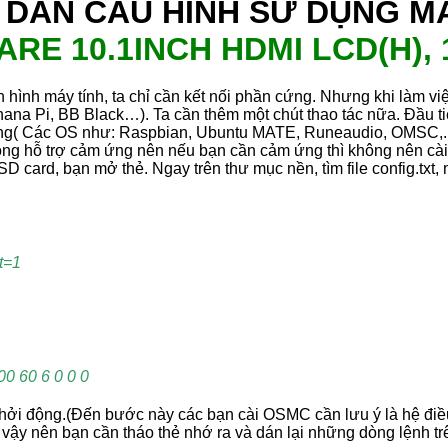
DẪN CẤU HÌNH SỬ DỤNG M
RE 10.1INCH HDMI LCD(H), 
 hình máy tính, ta chỉ cần kết nối phần cứng. Nhưng khi làm việ
na Pi, BB Black…). Ta cần thêm một chút thao tác nữa. Đầu ti
ng( Các OS như: Raspbian, Ubuntu MATE, Runeaudio, OMSC,...
 hỗ trợ cảm ứng nên nếu bạn cần cảm ứng thì không nên cài 
SD card, bạn mở thẻ. Ngay trên thư mục nền, tìm file config.txt
t=1
0 60 6 0 0 0
 khởi động.(Đến bước này các bạn cài OSMC cần lưu ý là hệ điề
.txt vậy nên bạn cần tháo thẻ nhớ ra và dán lại những dòng lệnh t