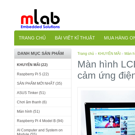
TRANG CHỦ
BÀI VIẾT KĨ THUẬT
MUA HÀNG O
DANH MỤC SẢN PHẨM
Trang chủ
»
KHUYẾN MÃI
»
Màn h
Màn hình LCD
KHUYẾN MÃI (22)
cảm ứng điệ
Raspberry Pi 5 (22)
SẢN PHẨM MỚI NHẤT (35)
ASUS Tinker (51)
Chơi âm thanh (6)
Màn hình (51)
Raspberry Pi 4 Model B (94)
AI Computer and System on
Module (55)