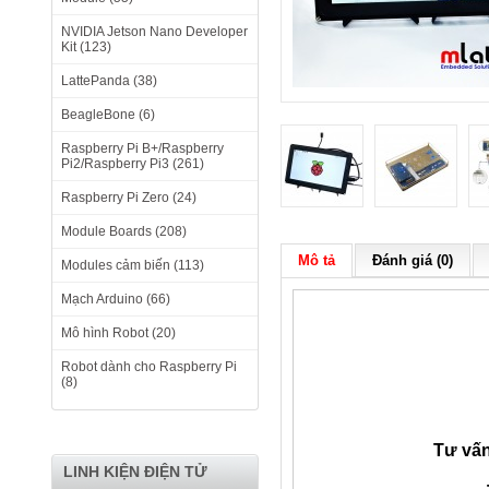
NVIDIA Jetson Nano Developer
Kit (123)
LattePanda (38)
BeagleBone (6)
Raspberry Pi B+/Raspberry
Pi2/Raspberry Pi3 (261)
Raspberry Pi Zero (24)
Module Boards (208)
Mô tả
Đánh giá (0)
Modules cảm biến (113)
Mạch Arduino (66)
Mô hình Robot (20)
Robot dành cho Raspberry Pi
(8)
Tư vấn
LINH KIỆN ĐIỆN TỬ