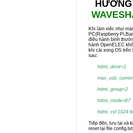
HƯỚNG 
WAVESHA
Khi làm việc như màn
PC(Raspberry Pi,Bana
điều hành bình thườ
hành OpenELEC không
khi cài xong OS trên 
sau:
hdmi_drive=1
max_usb_curren
hdmi_group=2
hdmi_mode=87
hdmi_cvt 1024 60
Tiếp đến, lưu lại và
reset lại file config