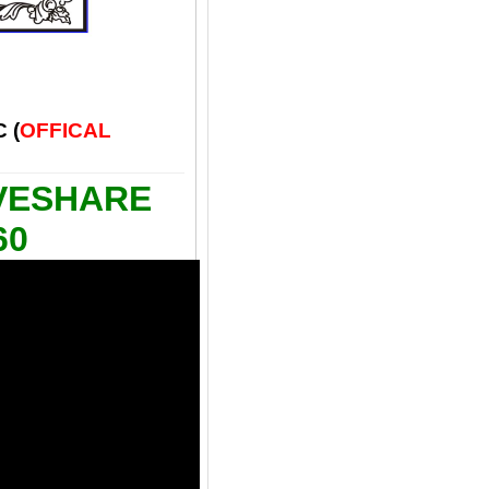
 (
OFFICAL
ESHARE
60