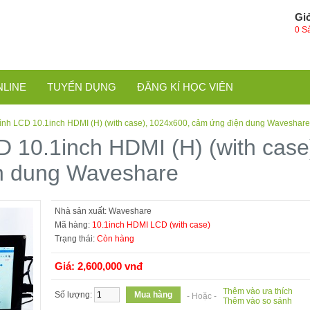
Gi
0 S
NLINE
TUYỂN DỤNG
ĐĂNG KÍ HỌC VIÊN
ình LCD 10.1inch HDMI (H) (with case), 1024x600, cảm ứng điện dung Waveshare
 10.1inch HDMI (H) (with case
n dung Waveshare
Nhà sản xuất:
Waveshare
Mã hàng:
10.1inch HDMI LCD (with case)
Trạng thái:
Còn hàng
Giá: 2,600,000 vnđ
Thêm vào ưa thích
Số lượng:
- Hoặc -
Thêm vào so sánh