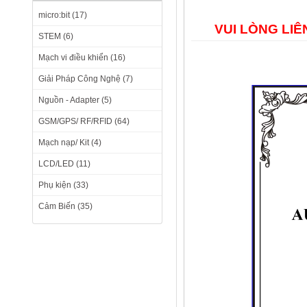
micro:bit (17)
VUI LÒNG LI
STEM (6)
Mạch vi điều khiển (16)
Giải Pháp Công Nghệ (7)
Nguồn - Adapter (5)
GSM/GPS/ RF/RFID (64)
Mạch nạp/ Kit (4)
LCD/LED (11)
Phụ kiện (33)
Cảm Biến (35)