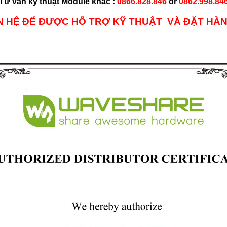
Tư vấn kỹ thuật Module khác :
0866.828.846
or
0862.998.84
ÊN HỆ ĐỂ ĐƯỢC HỖ TRỢ KỸ THUẬT VÀ ĐẶT HÀN