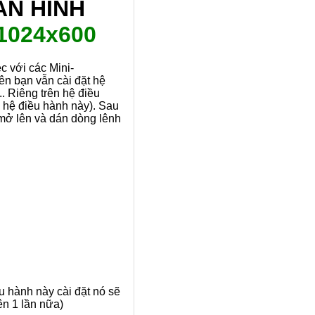
ÀN HÌNH
1024x600
c với các Mini-
ên bạn vẫn cài đặt hệ
 Riêng trên hệ điều
hệ điều hành này). Sau
, mở lên và dán dòng lênh
u hành này cài đặt nó sẽ
rên 1 lần nữa)