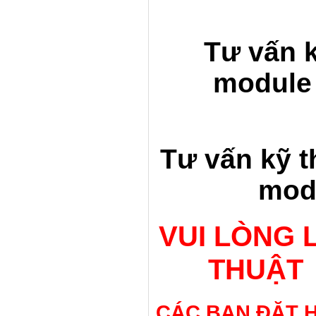
Tư vấn k
module 
Tư vấn kỹ t
mod
VUI LÒNG 
THUẬT 
CÁC BẠN ĐẶT H