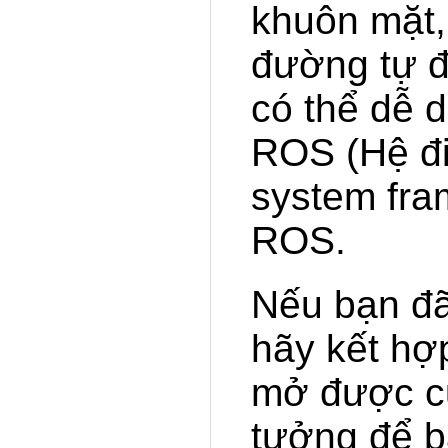
khuôn mặt, 
đường tự đ
có thể dễ 
ROS (Hệ đi
system fra
ROS.
Nếu bạn đã
hãy kết hợ
mở được cu
tưởng để bạ