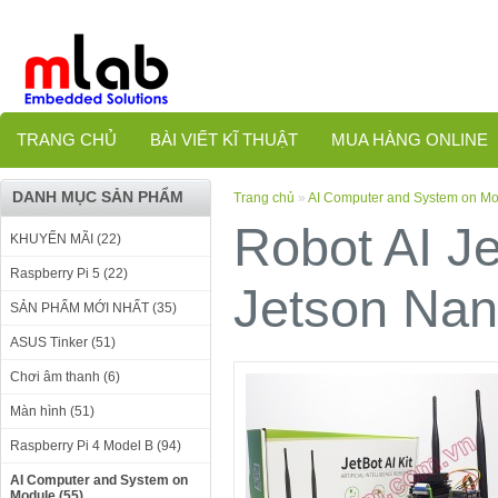
TRANG CHỦ
BÀI VIẾT KĨ THUẬT
MUA HÀNG ONLINE
DANH MỤC SẢN PHẨM
Trang chủ
»
AI Computer and System on M
Robot AI J
KHUYẾN MÃI (22)
Raspberry Pi 5 (22)
Jetson Nan
SẢN PHẨM MỚI NHẤT (35)
ASUS Tinker (51)
Chơi âm thanh (6)
Màn hình (51)
Raspberry Pi 4 Model B (94)
AI Computer and System on
Module (55)