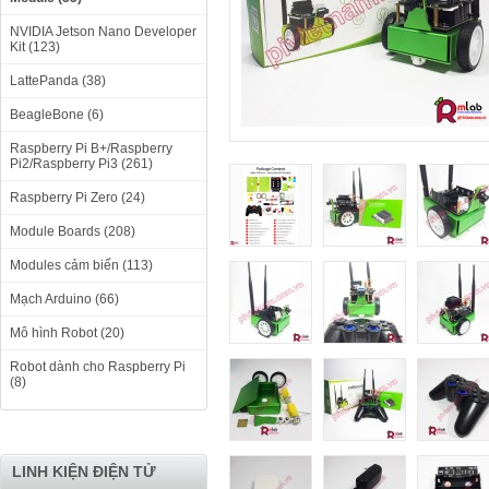
NVIDIA Jetson Nano Developer
Kit (123)
LattePanda (38)
BeagleBone (6)
Raspberry Pi B+/Raspberry
Pi2/Raspberry Pi3 (261)
Raspberry Pi Zero (24)
Module Boards (208)
Modules cảm biến (113)
Mạch Arduino (66)
Mô hình Robot (20)
Robot dành cho Raspberry Pi
(8)
LINH KIỆN ĐIỆN TỬ