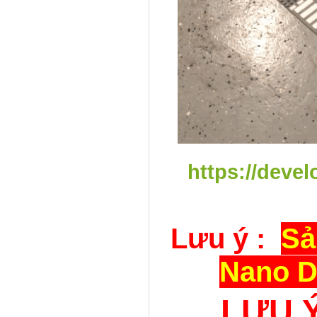
https://devel
Lưu ý :
Sả
Nano D
LƯU Ý