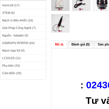
micro:bit (17)
STEM (6)
Mạch vi điều khiển (16)
Giải Pháp Công Nghệ (7)
Nguồn - Adapter (5)
GSM/GPS/ RF/RFID (64)
Mô tả
Đánh giá (0)
Sản phẩ
Mạch nạp/ Kit (4)
LCD/LED (11)
Phụ kiện (33)
Cảm Biến (35)
:
0243
Tư v