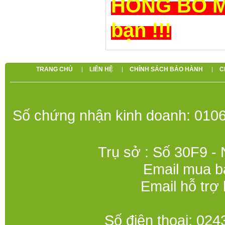
HỎNG BO M
bạn !!!
TRANG CHỦ
LIÊN HỆ
CHÍNH SÁCH BẢO HÀNH
C
Số chứng nhận kinh doanh: 0106
Trụ sở : Số 30F9 -
Email mua b
Email hỗ trợ
Số điện thoại: 0