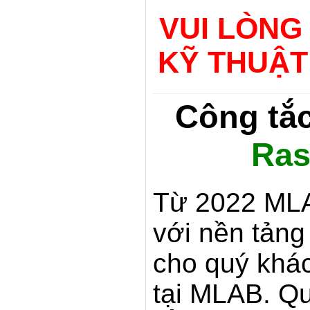
VUI LÒNG
KỸ THUẬT
Công tắ
Ras
Từ 2022 MLA
với nền tản
cho quý khác
tại MLAB. Q