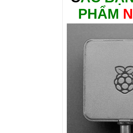
PHẨM
N