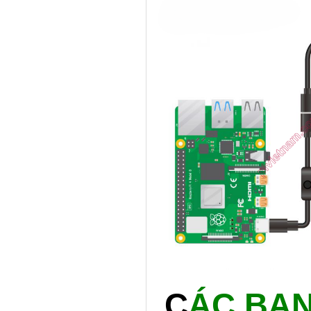
C
ÁC BẠ