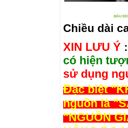
MÀU ĐE
Chiều dài ca
XIN LƯU Ý
:
có hiện tượ
sử dụng ngu
Đ
ặc biệt 
nguồn là "
"NGUỒN GIÁ