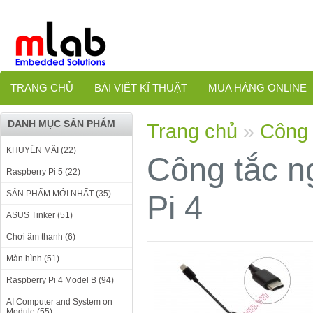
TRANG CHỦ
BÀI VIẾT KĨ THUẬT
MUA HÀNG ONLINE
DANH MỤC SẢN PHẨM
Trang chủ
»
Công 
KHUYẾN MÃI (22)
Công tắc n
Raspberry Pi 5 (22)
SẢN PHẨM MỚI NHẤT (35)
Pi 4
ASUS Tinker (51)
Chơi âm thanh (6)
Màn hình (51)
Raspberry Pi 4 Model B (94)
AI Computer and System on
Module (55)