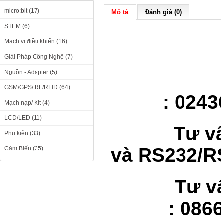
micro:bit (17)
Mô tả
Đánh giá (0)
STEM (6)
Mạch vi điều khiển (16)
Giải Pháp Công Nghệ (7)
Nguồn - Adapter (5)
GSM/GPS/ RF/RFID (64)
: 0243
Mạch nạp/ Kit (4)
LCD/LED (11)
Tư v
Phụ kiện (33)
và RS232/RS
Cảm Biến (35)
Tư v
: 086