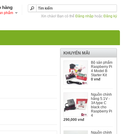
ỏ hàng
ản phẩm
Xin chào! Bạn có thể
Đăng nhập
hoặc
Đăng ký
KHUYẾN MÃI
Bộ sản phẩm
Raspberry Pi
4 Model B
Starter Kit
0 vnđ
Nguồn chính
hãng 5.1V -
3A type C
black cho
Raspberry Pi
4
290,000 vnđ
Nguồn chính