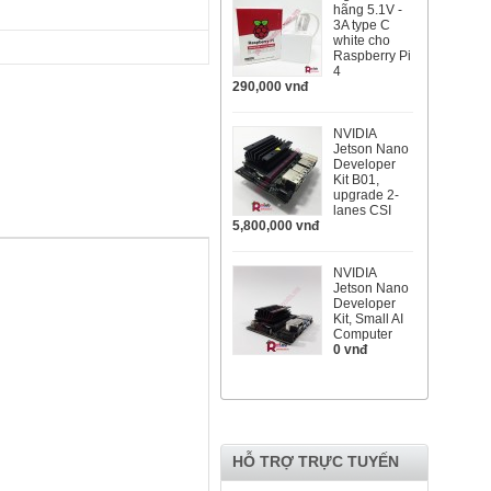
hãng 5.1V -
3A type C
white cho
Raspberry Pi
4
290,000 vnđ
NVIDIA
Jetson Nano
Developer
Kit B01,
upgrade 2-
lanes CSI
5,800,000 vnđ
NVIDIA
Jetson Nano
Developer
Kit, Small AI
Computer
0 vnđ
HỖ TRỢ TRỰC TUYẾN