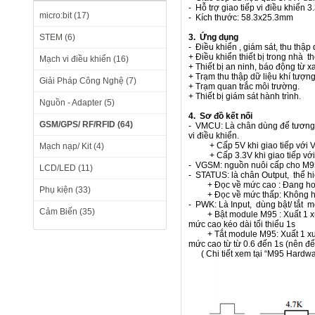
- Hỗ trợ giao tiếp vi điều khiển 
micro:bit (17)
- Kích thước: 58.3x25.3mm
STEM (6)
3. Ứng dụng
- Điều khiển , giám sát, thu thậ
+ Điều khiển thiết bị trong nhà 
Mạch vi điều khiển (16)
+ Thiết bị an ninh, báo động từ x
+ Trạm thu thập dữ liệu khí tượng
Giải Pháp Công Nghệ (7)
+ Trạm quan trắc môi trường.
+ Thiết bị giám sát hành trình.
Nguồn - Adapter (5)
4. Sơ đồ kết nối
GSM/GPS/ RF/RFID (64)
- VMCU: Là chân dùng để tương t
vi điều khiển.
+ Cấp 5V khi giao tiếp với Vi
Mạch nạp/ Kit (4)
+ Cấp 3.3V khi giao tiếp với 
- VGSM: nguồn nuôi cấp cho M95
LCD/LED (11)
- STATUS: là chân Output, thể h
+ Đọc về mức cao : Đang ho
Phụ kiện (33)
+ Đọc về mức thấp: Không ho
- PWK: Là Input, dùng bật/ tắt
Cảm Biến (35)
+ Bật module M95 : Xuất 1 xun
mức cao kéo dài tối thiểu 1s
+ Tắt module M95: Xuất 1 xung
mức cao từ từ 0.6 đến 1s (nên để
( Chi tiết xem tại “M95 Hardwa