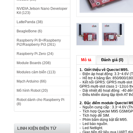
NVIDIA Jetson Nano Developer
Kit (123)
LattePanda (38)
BeagleBone (6)
Raspberry Pi B+/Raspberry
Pi2/Raspberry Pi3 (261)
Raspberry Pi Zero (24)
Mô tả
Đánh giá (0)
Module Boards (208)
1. Giới thiệu về Quectel M95.
Modules cảm biến (113)
- Điện áp hoạt động: 3.3~4.6V 
- Hỗ trợ 4 băng tần: 850/900/1
Mạch Arduino (66)
- Kết nối GPRS: GPRS multi-slot
GPRS multi-slot class 1~12(có t
Mô hình Robot (20)
- Dải nhiệt độ hoạt động: -40 đế
- Điều khiển dùng tập lệnh AT 
Robot dành cho Raspberry Pi
2. Đặc điểm module Quectel M
(8)
- Nguồn cung cấp : 3.3~4.6V (T
- Tích hợp Quectel M95 GSM/G
- Tích hợp đế SIM.
- Phím bấm dùng bật tắt M95.
- Led báo nguồn.
LINH KIỆN ĐIỆN TỬ
- Led Netlight.
- Giao tiếp dữ liệu qua UART 