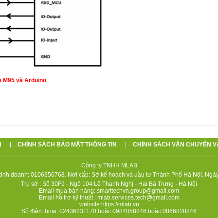
im M95 và Arduino
H
CHÍNH SÁCH BẢO MẬT THÔNG TIN
CHÍNH SÁCH VẬN CHUYỂN V
Công ty TNHH MLAB
inh doanh: 0106356768. Nơi cấp: Sở kế hoạch và đầu tư Thành Phố Hà Nội. Ngày
Trụ sở : Số 30F9 - Ngõ 104 Lê Thanh Nghị - Hai Bà Trưng - Hà Nội
Email mua bán hàng: smarttechvn.group@gmail.com
Email hỗ trợ kỹ thuật : mlab.services.tech@gmail.com
website:https://mlab.vn
Số điện thoại: 02436231170 hoặc 0984058846 hoặc 0866828846