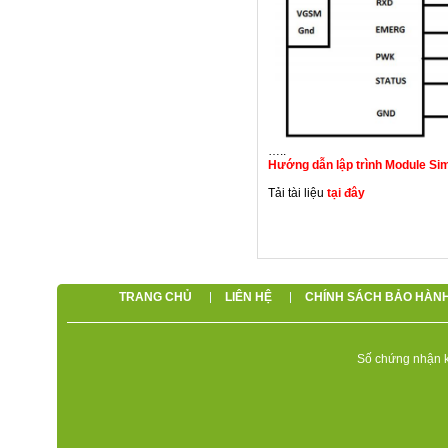
…..
Hướng dẫn lập trình Module S
Tải tài liệu
tại đây
TRANG CHỦ
LIÊN HỆ
CHÍNH SÁCH BẢO HÀN
Số chứng nhận k