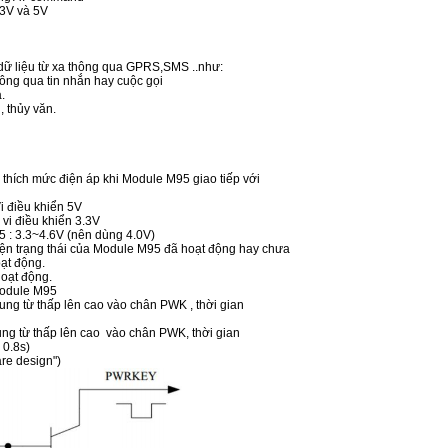
3.3V và 5V
p dữ liệu từ xa thông qua GPRS,SMS ..như:
thông qua tin nhắn hay cuộc gọi
a.
, thủy văn.
hích mức điện áp khi Module M95 giao tiếp với
 điều khiển 5V
vi điều khiển 3.3V
 : 3.3~4.6V (nên dùng 4.0V)
iện trạng thái của Module M95 đã hoạt động hay chưa
ạt động.
ạt động.
 module M95
g từ thấp lên cao vào chân PWK , thời gian
 từ thấp lên cao vào chân PWK, thời gian
 0.8s)
re design")