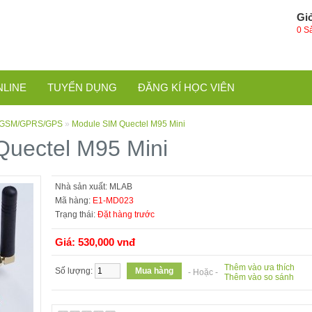
Gi
0 S
NLINE
TUYỂN DỤNG
ĐĂNG KÍ HỌC VIÊN
GSM/GPRS/GPS
»
Module SIM Quectel M95 Mini
Quectel M95 Mini
Nhà sản xuất:
MLAB
Mã hàng:
E1-MD023
Trạng thái:
Đặt hàng trước
Giá: 530,000 vnđ
Thêm vào ưa thích
Số lượng:
- Hoặc -
Thêm vào so sánh