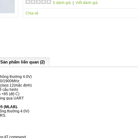
0 đánh giá
|
Viết đánh giá
Chia sẻ
Sản phẩm liên quan (2)
(Thông thường 4.0V)
800/1900MHz
 class 12(mặc định)
hể cấu hình)
n +85 (độ C)
thông qua UART
95 (MLAB).
hông thường 4.0V)
PRS.
dùng AT command