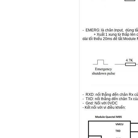
- EMERG: là chân Ịnput, dùng t
+ Xuất 1 xung từ thấp lên ca
dài tối thiểu 20ms để tắt Modul
- RXD: nối thẳng đến chân Rx củ
- TXD: nối thẳng đến chân Tx của
- Gnd: Nối với 0VDC
- Kết nối với vi điều khiển: