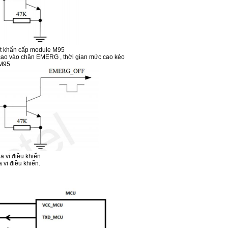
ắt khẩn cấp module M95
o vào chân EMERG , thời gian mức cao kéo
e M95
a vi điều khiển
 vi điều khiển.