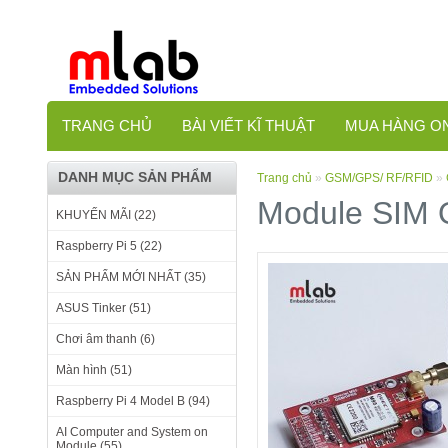
TRANG CHỦ
BÀI VIẾT KĨ THUẬT
MUA HÀNG O
DANH MỤC SẢN PHẨM
Trang chủ
»
GSM/GPS/ RF/RFID
»
Module SIM 
KHUYẾN MÃI (22)
Raspberry Pi 5 (22)
SẢN PHẨM MỚI NHẤT (35)
ASUS Tinker (51)
Chơi âm thanh (6)
Màn hình (51)
Raspberry Pi 4 Model B (94)
AI Computer and System on
Module (55)