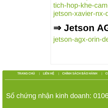
tich-hop-khe-cam
jetson-xavier-nx
⇒ Jetson AG
jetson-agx-orin-
TRANG CHỦ
LIÊN HỆ
CHÍNH SÁCH BẢO HÀNH
C
Số chứng nhận kinh doanh: 0106