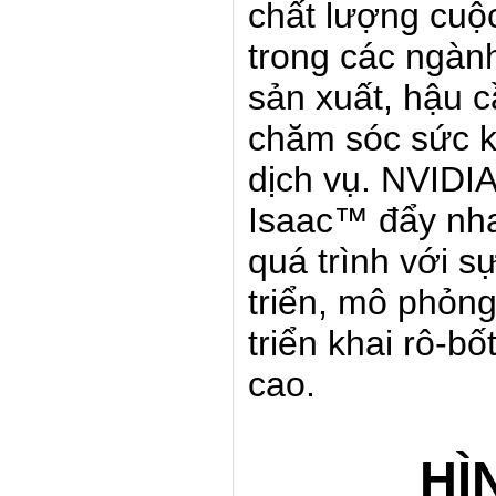
chất lượng cuộ
trong các ngàn
sản xuất, hậu c
chăm sóc sức 
dịch vụ. NVIDIA
Isaac™ đẩy nh
quá trình với s
triển, mô phỏng
triển khai rô-bố
cao.
HÌ