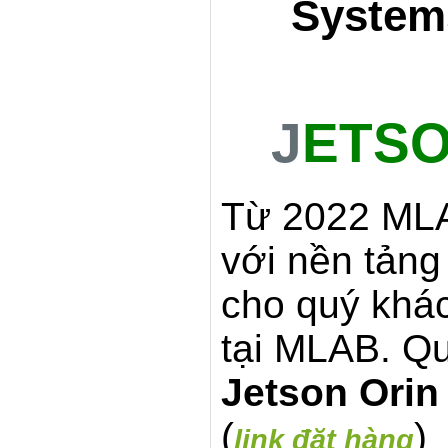
System
J
ETSO
Từ 2022 MLA
với nền tản
cho quý khác
tại MLAB. Q
Jetson Orin
(
)
link đặt hàng