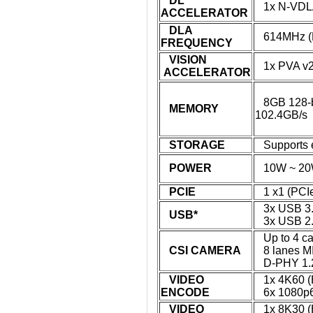
DL
1x N-VDL
ACCELERATOR
DLA
614MHz (
FREQUENCY
VISION
1x PVA v
ACCELERATOR
8GB 128-b
MEMORY
102.4GB/s
STORAGE
Supports 
POWER
10W ~ 2
PCIE
1 x1 (PCIe 
3x USB 3.2
USB*
3x USB 2
Up to 4 cam
CSI CAMERA
8 lanes MI
D-PHY 1.2 
VIDEO
1x 4K60 (H
ENCODE
6x 1080p60
VIDEO
1x 8K30 (H.