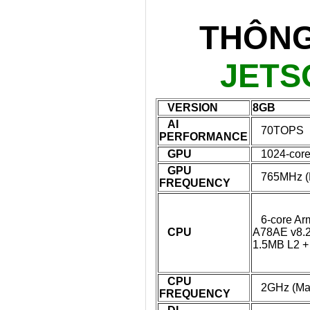
THÔNG
JETS
VERSION
8GB
AI
70TOPS
PERFORMANCE
GPU
1024-core 
GPU
765MHz (
FREQUENCY
6-core Ar
CPU
A78AE v8.2
1.5MB L2 +
CPU
2GHz (Ma
FREQUENCY