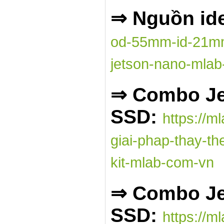
⇒ Nguồn ide
od-55mm-id-21mm-
jetson-nano-mla
⇒ Combo Je
SSD:
https://m
giai-phap-thay-th
kit-mlab-com-vn
⇒ Combo Jet
SSD:
https://m