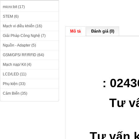
micro:bit (17)
STEM (6)
Mạch vi điều khiển (16)
Mô tả
Đánh giá (0)
Giải Pháp Công Nghệ (7)
Nguồn - Adapter (5)
GSM/GPS/ RF/RFID (64)
Mạch nạp/ Kit (4)
LCD/LED (11)
: 0243
Phụ kiện (33)
Cảm Biến (35)
Tư v
Tư vấn k