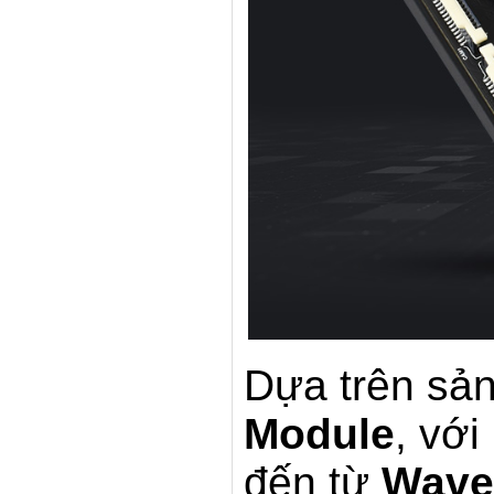
Dựa trên sả
Module
, vớ
đến từ
Wave