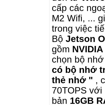
cấp các ngo
M2 Wifi, ...
trong việc t
Bộ
Jetson O
gồm
NVIDIA
chọn bộ nhớ
có bộ nhớ 
thẻ nhớ "
, 
70TOPS với
bản
16GB 