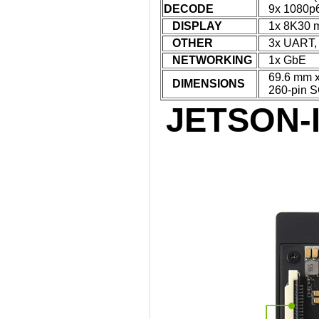
DECODE
9x 1080p60
DISPLAY
1x 8K30 mu
OTHER
3x UART, 2
NETWORKING
1x GbE
69.6 mm x
DIMENSIONS
260-pin S
JETSON-