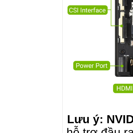
Lưu ý:
NVID
hỗ trợ đầu r