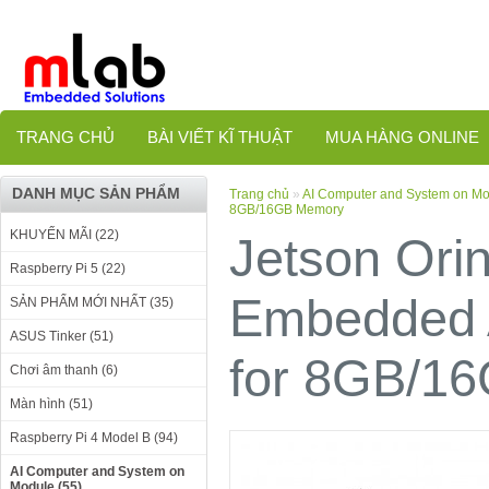
TRANG CHỦ
BÀI VIẾT KĨ THUẬT
MUA HÀNG ONLINE
DANH MỤC SẢN PHẨM
Trang chủ
»
AI Computer and System on M
8GB/16GB Memory
KHUYẾN MÃI (22)
Jetson Ori
Raspberry Pi 5 (22)
Embedded 
SẢN PHẨM MỚI NHẤT (35)
ASUS Tinker (51)
for 8GB/1
Chơi âm thanh (6)
Màn hình (51)
Raspberry Pi 4 Model B (94)
AI Computer and System on
Module (55)