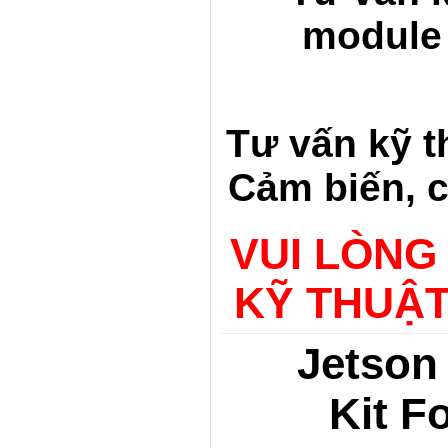
module 
Tư vấn kỹ t
Cảm biến, c
VUI LÒNG
KỸ THUẬT
Jetson
Kit F