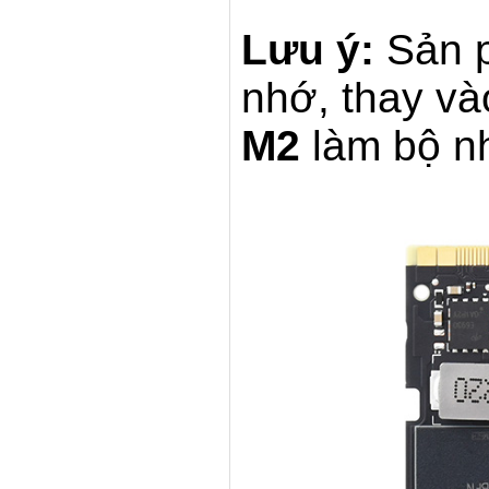
Lưu ý:
Sản p
nhớ, thay v
M2
làm bộ n