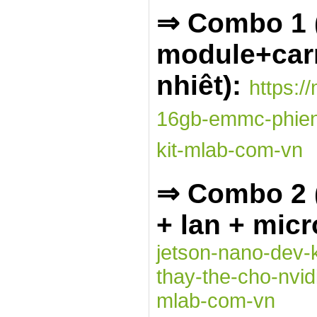
⇒ Combo 1 
module+carr
nhiêt):
https:/
16gb-emmc-phien-
kit-mlab-com-vn
⇒ Combo 2 (
+ lan + mic
jetson-nano-dev-
thay-the-cho-nvid
mlab-com-vn