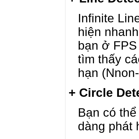
Infinite Li
hiện nhan
bạn ở FPS 
tìm thấy c
hạn (Nnon-I
+ Circle Det
Bạn có th
dàng phát 