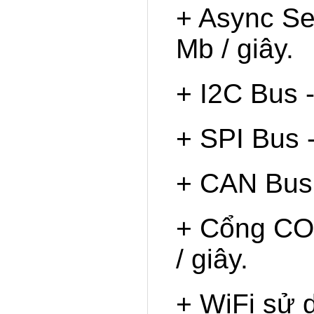
+ Async Ser
Mb / giây.
+ I2C Bus -
+ SPI Bus -
+ CAN Bus -
+ Cổng CO
/ giây.
+ WiFi sử d