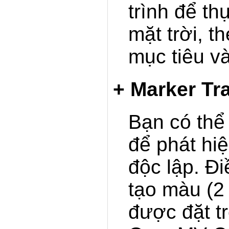
trình để th
mặt trời, t
mục tiêu v
+ Marker Tr
Bạn có th
để phát hi
độc lập. Đ
tạo màu (2
được đặt t