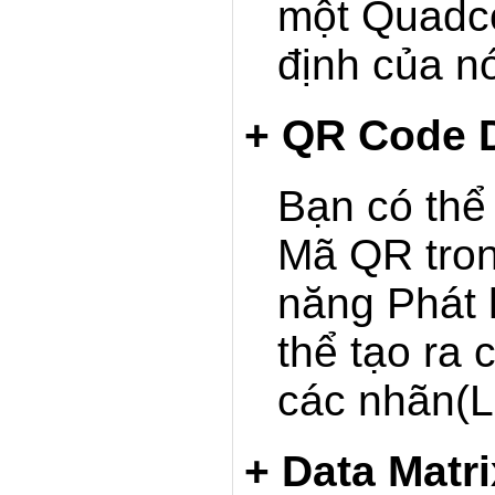
một Quadco
định của nó
+ QR Code D
Bạn có th
Mã QR tron
năng Phát 
thể tạo ra
các nhãn(L
+ Data Matr