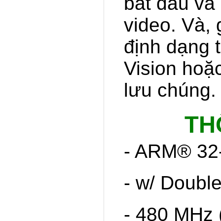
bắt đầu và 
video. Và,
định dạng 
Vision hoặc
lưu chúng.
TH
- ARM® 32
- w/ Doubl
- 480 MHz