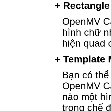
+ Rectangle
OpenMV Ca
hình chữ n
hiện quad c
+ Template 
Bạn có thể
OpenMV Ca
nào một hì
trong chế 