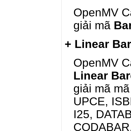
OpenMV Ca
giải mã
Ba
+ Linear Ba
OpenMV Ca
Linear Ba
giải mã m
UPCE, ISB
I25, DAT
CODABAR,