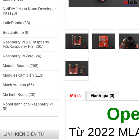
NVIDIA Jetson Nano Developer
Kit (123)
LattePanda (38)
BeagleBone (6)
Raspberry Pi B+/Raspberry
Pi2/Raspberry Pi3 (261)
Raspberry Pi Zero (24)
Module Boards (208)
Modules cảm biến (113)
Mạch Arduino (66)
Mô hình Robot (20)
Mô tả
Đánh giá (0)
Robot dành cho Raspberry Pi
Op
(8)
Từ 2022 MLA
LINH KIỆN ĐIỆN TỬ