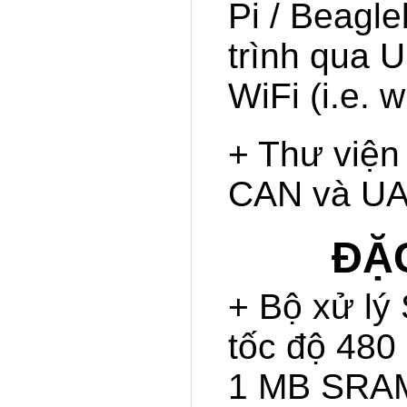
Pi / Beagle
trình qua 
WiFi (i.e. w
+ Thư viện 
CAN và U
ĐẶC
+ Bộ xử l
tốc độ 48
1 MB SRAM