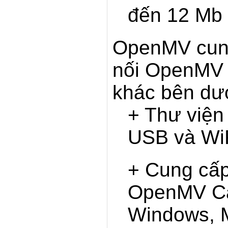
đến 12 Mb /
OpenMV cung
nối OpenMV 
khác bên dư
+ Thư viện
USB và Wi
+ Cung cấp
OpenMV Ca
Windows, M