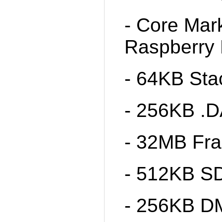
- Core Mar
Raspberry 
- 64KB Sta
- 256KB .
- 32MB Fra
- 512KB 
- 256KB DM