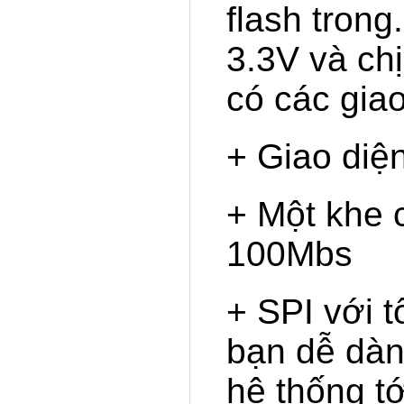
flash trong
3.3V và ch
có các giao
+ Giao diệ
+ Một khe 
100Mbs
+ SPI với 
bạn dễ dàng
hệ thống t