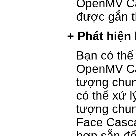
OpenMV Ca
được gắn th
+ Phát hiện
Bạn có thể
OpenMV Ca
tượng chu
có thể xử 
tượng chun
Face Casca
hợp sẵn để