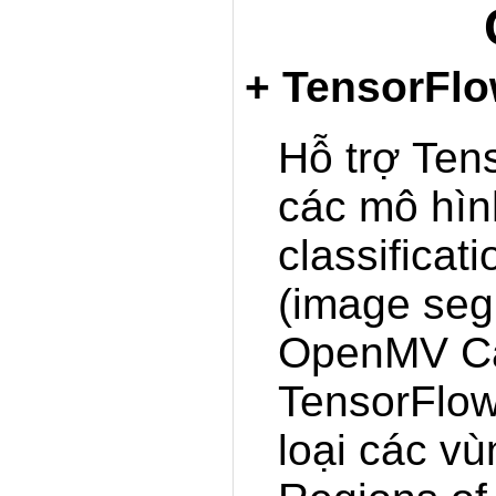
+ TensorFlow
Hỗ trợ Ten
các mô hìn
classificat
(image seg
OpenMV Ca
TensorFlow
loại các v