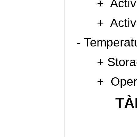
+ Active 
+ Active 
- Temperat
+ Storage
+ Operati
TÀ