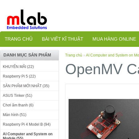
TRANG CHỦ
BÀI VIẾT KĨ THUẬT
MUA HÀNG ONLINE
DANH MỤC SẢN PHẨM
Trang chủ
»
AI Computer and System on M
OpenMV Ca
KHUYẾN MÃI (22)
Raspberry Pi 5 (22)
SẢN PHẨM MỚI NHẤT (35)
ASUS Tinker (51)
Chơi âm thanh (6)
Màn hình (51)
Raspberry Pi 4 Model B (94)
AI Computer and System on
Module (55)