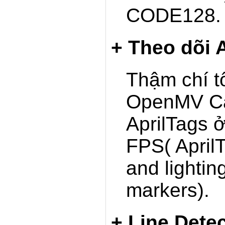
CODE128.
+ Theo dõi A
Thậm chí t
OpenMV Ca
AprilTags 
FPS( AprilT
and lighting
markers).
+ Line Detec