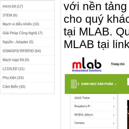
với nền tản
micro:bit (17)
cho quý khác
STEM (6)
Mạch vi điều khiển (16)
tại MLAB. Qu
Giải Pháp Công Nghệ (7)
MLAB tại link
Nguồn - Adapter (5)
GSM/GPS/ RF/RFID (64)
Mạch nạp/ Kit (4)
LCD/LED (11)
Phụ kiện (33)
Cảm Biến (35)