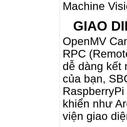
Machine Visi
GIAO D
OpenMV Cam 
RPC (Remote 
dễ dàng kết
của bạn, SB
RaspberryPi
khiển như A
viện giao di