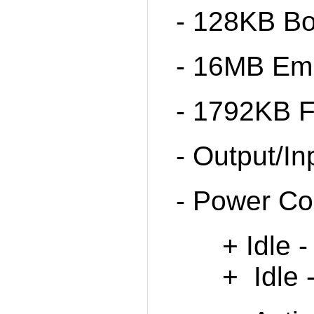
- 128KB Bo
- 16MB Em
- 1792KB 
- Output/In
- Power C
+ Idle - 
+ Idle -