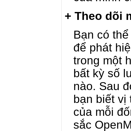
+ Theo dõi 
Bạn có th
để phát hi
trong một 
bất kỳ số 
nào. Sau 
bạn biết vị
của mỗi đố
sắc OpenM