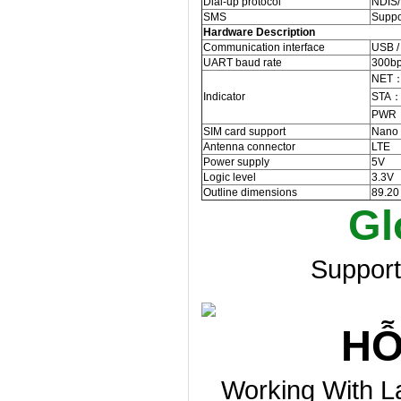
Dial-up protocol
NDIS
SMS
Suppo
Hardware Description
Communication interface
USB 
UART baud rate
300bp
NET：n
Indicator
STA：s
PWR：p
SIM card support
Nano 
Antenna connector
LTE
Power supply
5V
Logic level
3.3V
Outline dimensions
89.20
Gl
Suppor
HỖ
Working With La