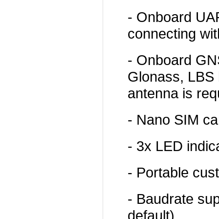
- Onboard UART
connecting wi
- Onboard GNS
Glonass, LBS b
antenna is req
- Nano SIM car
- 3x LED indic
- Portable cus
- Baudrate su
default)