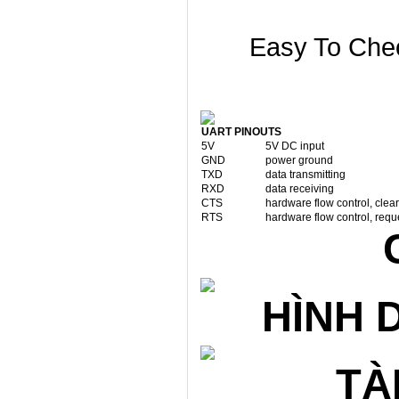
Easy To Chec
UART PINOUTS
5V
5V DC input
GND
power ground
TXD
data transmitting
RXD
data receiving
CTS
hardware flow control, clear
RTS
hardware flow control, requ
HÌNH
TÀ