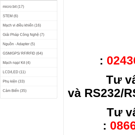
micro:bit (17)
STEM (6)
Mạch vi điều khiển (16)
Giải Pháp Công Nghệ (7)
Nguồn - Adapter (5)
GSM/GPS/ RF/RFID (64)
:
0243
Mạch nạp/ Kit (4)
LCD/LED (11)
Tư v
Phụ kiện (33)
và RS232/RS
Cảm Biến (35)
Tư v
:
0866