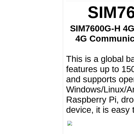
SIM7
SIM7600G-H 4G
4G Communica
This is a global 
features up to 15
and supports oper
Windows/Linux/And
Raspberry Pi, dron
device, it is eas