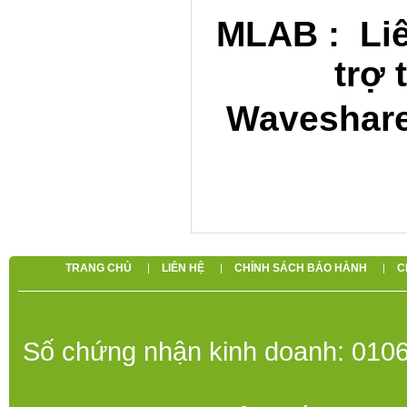
MLAB : Liê
trợ 
Waveshare
TRANG CHỦ
LIÊN HỆ
CHÍNH SÁCH BẢO HÀNH
C
Số chứng nhận kinh doanh: 0106