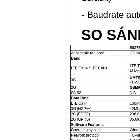
- Baudrate au
SO SÁ
SIM7
Applicable regions*
China
Band
LTE-
LTE Cat-4 / LTE Cat-1
LTE-
UMTS
3G
TD-S
2G
GSM/
GNSS
N/A
Data Rate
LTE Cat-4
150Mb
3G (HSPA+)
42Mbp
2G (EDGE)
236.8
2G (GPRS)
85.6K
Software Features
Operating system
Windo
Network protocol
TCP/I