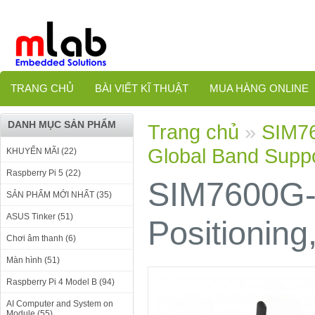
TRANG CHỦ
BÀI VIẾT KĨ THUẬT
MUA HÀNG ONLINE
DANH MỤC SẢN PHẨM
Trang chủ
»
SIM7
Global Band Supp
KHUYẾN MÃI (22)
Raspberry Pi 5 (22)
SIM7600G
SẢN PHẨM MỚI NHẤT (35)
ASUS Tinker (51)
Positioning
Chơi âm thanh (6)
Màn hình (51)
Raspberry Pi 4 Model B (94)
AI Computer and System on
Module (55)