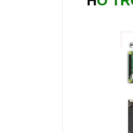
H
Ỗ TR