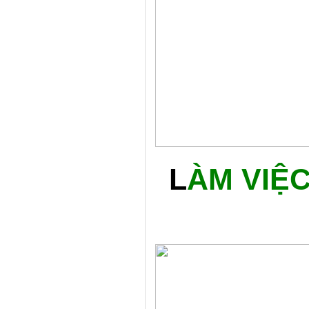
L
ÀM VIỆ