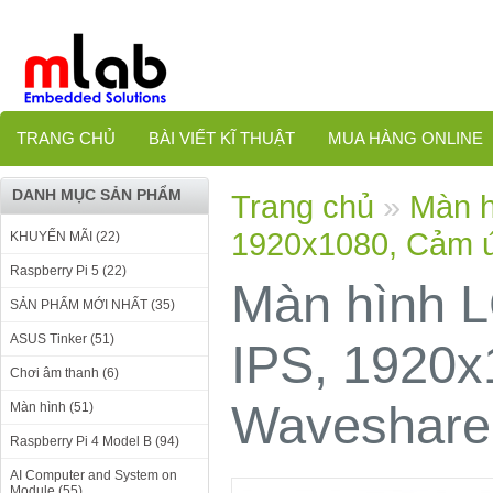
TRANG CHỦ
BÀI VIẾT KĨ THUẬT
MUA HÀNG ONLINE
DANH MỤC SẢN PHẨM
Trang chủ
»
Màn h
1920x1080, Cảm 
KHUYẾN MÃI (22)
Raspberry Pi 5 (22)
Màn hình L
SẢN PHẨM MỚI NHẤT (35)
ASUS Tinker (51)
IPS, 1920x
Chơi âm thanh (6)
Waveshare
Màn hình (51)
Raspberry Pi 4 Model B (94)
AI Computer and System on
Module (55)