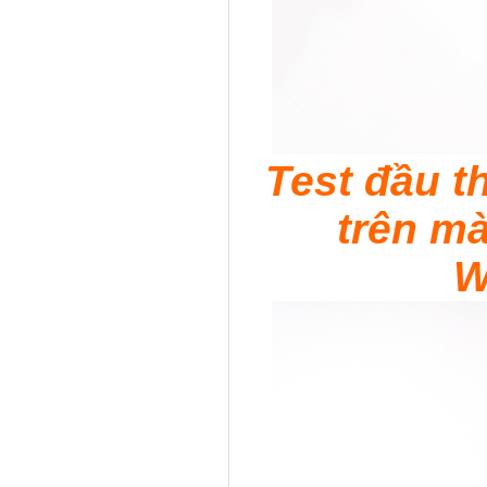
Test đầu t
trên m
W