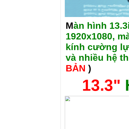
M
àn hình 13.3
1920x1080, m
kính cường lự
và nhiều hệ t
BẢN
)
13.3"