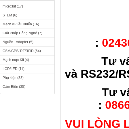
micro:bit (17)
STEM (6)
Mạch vi điều khiển (16)
Giải Pháp Công Nghệ (7)
:
0243
Nguồn - Adapter (5)
GSM/GPS/ RF/RFID (64)
Tư v
Mạch nạp/ Kit (4)
LCD/LED (11)
và RS232/RS
Phụ kiện (33)
Cảm Biến (35)
Tư v
:
0866
VUI LÒNG 