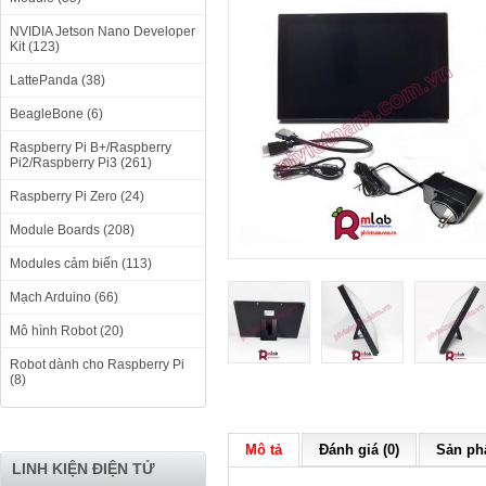
NVIDIA Jetson Nano Developer
Kit (123)
LattePanda (38)
BeagleBone (6)
Raspberry Pi B+/Raspberry
Pi2/Raspberry Pi3 (261)
Raspberry Pi Zero (24)
Module Boards (208)
Modules cảm biến (113)
Mạch Arduino (66)
Mô hình Robot (20)
Robot dành cho Raspberry Pi
(8)
Mô tả
Đánh giá (0)
Sản phẩ
LINH KIỆN ĐIỆN TỬ