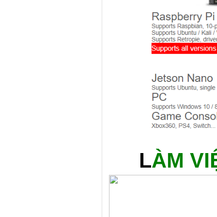
L
ÀM VI