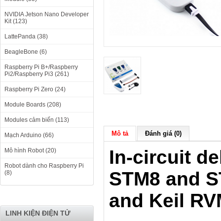
NVIDIA Jetson Nano Developer
Kit (123)
LattePanda (38)
BeagleBone (6)
Raspberry Pi B+/Raspberry
Pi2/Raspberry Pi3 (261)
Raspberry Pi Zero (24)
Module Boards (208)
Modules cảm biến (113)
Mô tả
Đánh giá (0)
Mạch Arduino (66)
In-circuit 
Mô hình Robot (20)
Robot dành cho Raspberry Pi
STM8 and S
(8)
and Keil RV
LINH KIỆN ĐIỆN TỬ