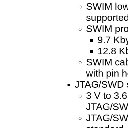
SWIM low
supporte
SWIM pro
9.7 Kb
12.8 K
SWIM cabl
with pin 
JTAG/SWD sp
3 V to 3.
JTAG/SWD 
JTAG/SWD 