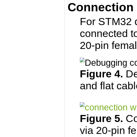
Connection 
For STM32 d
connected to
20-pin femal
Figure 4.
De
and flat cab
Figure 5.
Co
via 20-pin f