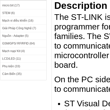
Description
micro:bit (17)
STEM (6)
The ST-LINK is
Mạch vi điều khiển (16)
programmer fo
Giải Pháp Công Nghệ (7)
families. The
Nguồn - Adapter (5)
to communicat
GSM/GPS/ RF/RFID (64)
Mạch nạp/ Kit (4)
microcontroller
LCD/LED (11)
board.
Phụ kiện (33)
Cảm Biến (35)
On the PC side,
to communicate
ST Visual D