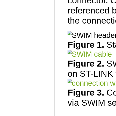
connector. On
referenced b
the connecti
Figure 1.
St
Figure 2.
SW
on ST-LINK 
Figure 3.
Co
via SWIM se