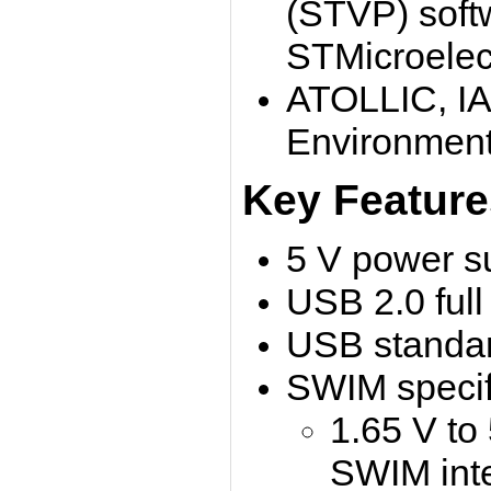
(STVP) soft
STMicroelect
ATOLLIC, IA
Environment
Key Feature
5 V power s
USB 2.0 full
USB standar
SWIM specifi
1.65 V to
SWIM int