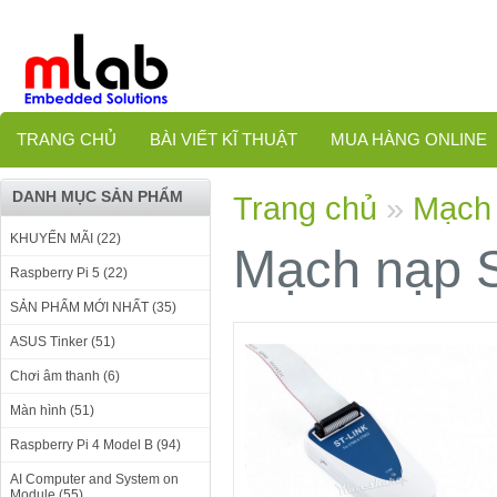
TRANG CHỦ
BÀI VIẾT KĨ THUẬT
MUA HÀNG ONLINE
DANH MỤC SẢN PHẨM
Trang chủ
»
Mạch
KHUYẾN MÃI (22)
Mạch nạp 
Raspberry Pi 5 (22)
SẢN PHẨM MỚI NHẤT (35)
ASUS Tinker (51)
Chơi âm thanh (6)
Màn hình (51)
Raspberry Pi 4 Model B (94)
AI Computer and System on
Module (55)