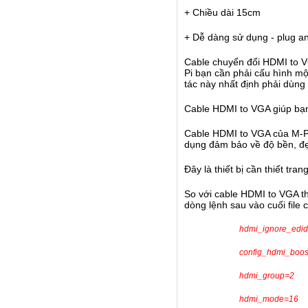
+ Chiều dài 15cm
+ Dễ dàng sử dụng - plug a
Cable chuyển đổi HDMI to VG
Pi bạn cần phải cấu hình mộ
tác này nhất định phải dùn
Cable HDMI to VGA giúp bạn
Cable HDMI to VGA của M-PAR
dụng đảm bảo về độ bền, đ
Đây là thiết bị cần thiết tr
So với cable HDMI to VGA t
dòng lệnh sau vào cuối file co
hdmi_ignore_edi
config_hdmi_boos
hdmi_group=2
hdmi_mode=16