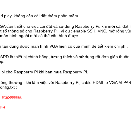
nd play, không cần cài đặt thêm phần mềm.
A cần thiết cho việc cài đặt và sử dụng Raspberry Pi, khi mới cài đặt
t số thông số cho Raspberry Pi , ví dụ : enable SSH, VNC, mở rộng vù
g màn hình ngoài mới có thể cấu hình được.
 tận dụng được màn hình VGA hiện có của mình để tiết kiệm chi phí.
D là thiết bị chính hãng, tương thích và sử dụng rất đơn giản thuận t
ẹp.
ang bị cho Raspberry Pi khi bạn mua Raspberry Pi.
hông thường , khi làm việc với Raspberry Pi, cable HDMI to VGA M-PA
nfig.txt :
d=0xa5000080
t=4