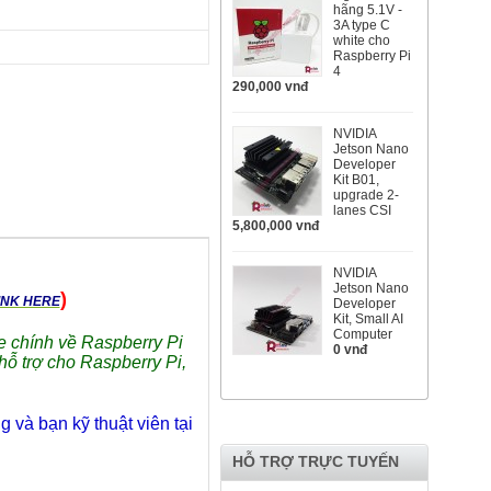
hãng 5.1V -
3A type C
white cho
Raspberry Pi
4
290,000 vnđ
NVIDIA
Jetson Nano
Developer
Kit B01,
upgrade 2-
lanes CSI
5,800,000 vnđ
NVIDIA
Jetson Nano
)
INK HERE
Developer
Kit, Small AI
Computer
e chính về Raspberry Pi
0 vnđ
 hỗ trợ cho Raspberry Pi,
 và bạn kỹ thuật viên tại
HỖ TRỢ TRỰC TUYẾN