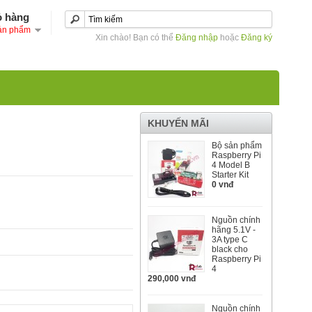
ỏ hàng
ản phẩm
Xin chào! Bạn có thể
Đăng nhập
hoặc
Đăng ký
KHUYẾN MÃI
Bộ sản phẩm
Raspberry Pi
4 Model B
Starter Kit
0 vnđ
Nguồn chính
hãng 5.1V -
3A type C
black cho
Raspberry Pi
4
290,000 vnđ
Nguồn chính