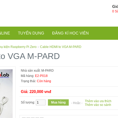
Gi
0 S
NLINE
TUYỂN DỤNG
ĐĂNG KÍ HỌC VIÊN
hụ kiện Raspberry Pi Zero
»
Cable HDMI to VGA M-PARD
 to VGA M-PARD
Nhà sản xuất:
M-PARD
Mã hàng:
E2-P018
Trạng thái:
Còn hàng
Giá: 220,000 vnđ
Thêm vào ưa thích
Số lượng:
- Hoặc -
Thêm vào so sánh