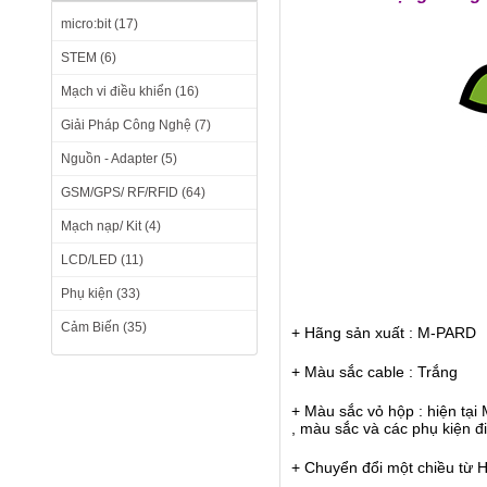
micro:bit (17)
STEM (6)
Mạch vi điều khiển (16)
Giải Pháp Công Nghệ (7)
Nguồn - Adapter (5)
GSM/GPS/ RF/RFID (64)
Mạch nạp/ Kit (4)
LCD/LED (11)
Phụ kiện (33)
Cảm Biến (35)
+ Hãng sản xuất : M-PARD
+ Màu sắc cable : Trắng
+ Màu sắc vỏ hộp : hiện tạ
, màu sắc và các phụ kiện đ
+ Chuyển đổi một chiều từ 