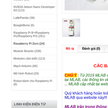
NVIDIA Jetson Nano Developer
Kit (123)
LattePanda (38)
BeagleBone (6)
Raspberry Pi B+/Raspberry
Pi2/Raspberry Pi3 (261)
Raspberry Pi Zero (24)
Mô tả
Đánh giá (0)
Module Boards (208)
Modules cảm biến (113)
CÁC BẠ
Mạch Arduino (66)
Mô hình Robot (20)
CHÚ Ý
:
Từ 2019 MLAB có
tại MLAB, các thông tin v
Robot dành cho Raspberry Pi
... MLAB cập nhật tại web
(8)
Quý khách hàng hoàn toàn
MLAB qua website này!!!
LINH KIỆN ĐIỆN TỬ
MLAB trân trọng thông 