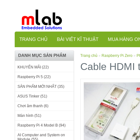
TRANG CHỦ
BÀI VIẾT KĨ THUẬT
MUA HÀNG O
DANH MỤC SẢN PHẨM
Trang chủ
»
Raspberry Pi Zero
»
P
Cable HDMI
KHUYẾN MÃI (22)
Raspberry Pi 5 (22)
SẢN PHẨM MỚI NHẤT (35)
ASUS Tinker (51)
Chơi âm thanh (6)
Màn hình (51)
Raspberry Pi 4 Model B (94)
AI Computer and System on
Module (55)