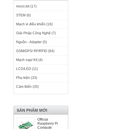
micro:bit (17)
STEM (6)
Mạch vi điều khiển (16)
Giải Pháp Công Nghệ (7)
Nguồn - Adapter (5)
GSM/GPS/ RF/RFID (64)
Mạch nạp/ Kit (4)
LCD/LED (11)
Phụ kiện (33)
Cảm Biến (35)
SẢN PHẨM MỚI
Official
Raspberry Pi
Compute