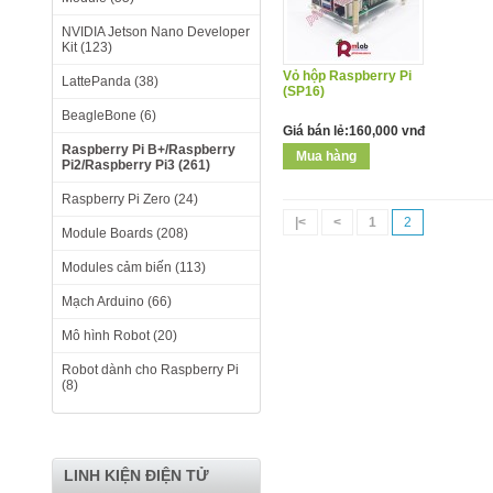
NVIDIA Jetson Nano Developer
Kit (123)
Vỏ hộp Raspberry Pi
LattePanda (38)
(SP16)
BeagleBone (6)
Giá bán lẻ:160,000 vnđ
Raspberry Pi B+/Raspberry
Pi2/Raspberry Pi3 (261)
Raspberry Pi Zero (24)
|<
<
1
2
Module Boards (208)
Modules cảm biến (113)
Mạch Arduino (66)
Mô hình Robot (20)
Robot dành cho Raspberry Pi
(8)
LINH KIỆN ĐIỆN TỬ