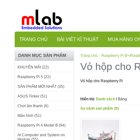
TRANG CHỦ
BÀI VIẾT KĨ THUẬT
MUA HÀNG O
DANH MỤC SẢN PHẨM
Trang chủ
»
Raspberry Pi B+/Raspb
Vỏ hộp cho R
KHUYẾN MÃI (22)
Raspberry Pi 5 (22)
Vỏ hộp cho Raspberry Pi
SẢN PHẨM MỚI NHẤT (35)
ASUS Tinker (51)
Hiển thị:
Danh sách
/
Bảng
Chơi âm thanh (6)
So sánh sản phẩm (0)
Màn hình (51)
Raspberry Pi 4 Model B (94)
AI Computer and System on
Module (55)