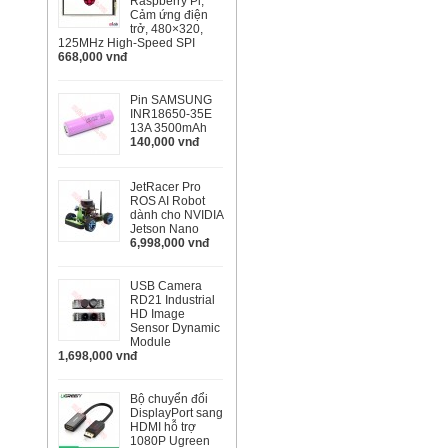
Raspberry Pi,
Cảm ứng điện
trở, 480×320,
125MHz High-Speed SPI
668,000 vnđ
Pin SAMSUNG
INR18650-35E
13A 3500mAh
140,000 vnđ
JetRacer Pro
ROS AI Robot
dành cho NVIDIA
Jetson Nano
6,998,000 vnđ
USB Camera
RD21 Industrial
HD Image
Sensor Dynamic
Module
1,698,000 vnđ
Bộ chuyển đổi
DisplayPort sang
HDMI hỗ trợ
1080P Ugreen