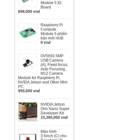
Module 5 IO
Board
698,000 vnđ
Raspberry Pi
Compute
Module 5 phiên
bản mới nhất
0 vnđ
OV5693 5MP
USB Camera
(A), Fixed-focus,
Auto Focusing,
M12 Camera
Module for Raspberry Pi,
NVIDA Jetson and Other Mini
PC
950,000 vnđ
NVIDIA Jetson
Orin Nano Super
Developer Kit
15,380,000 vnđ
Màn hình
3.5inch (C) cho