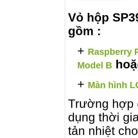
Vỏ hộp SP39
gồm :
+
Raspberry P
ho
Model B
+
Màn hình L
Trường hợp 
dụng thời gi
tản nhiệt ch