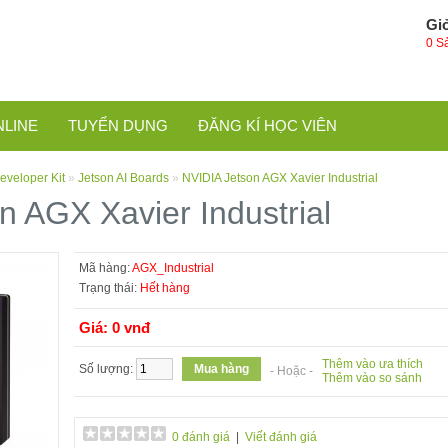
Gi
0 S
NLINE
TUYỂN DỤNG
ĐĂNG KÍ HỌC VIÊN
eveloper Kit
»
Jetson AI Boards
»
NVIDIA Jetson AGX Xavier Industrial
n AGX Xavier Industrial
Mã hàng:
AGX_Industrial
Trạng thái:
Hết hàng
Giá: 0 vnđ
Thêm vào ưa thích
Số lượng:
- Hoặc -
Thêm vào so sánh
0 đánh giá
|
Viết đánh giá