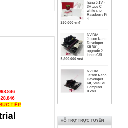
hãng 5.1V -
3A type C
white cho
Raspberry Pi
4
290,000 vnđ
NVIDIA
Jetson Nano
Developer
Kit B01,
upgrade 2-
lanes CSI
5,800,000 vnđ
NVIDIA
Jetson Nano
Developer
Kit, Small AI
Computer
0 vnđ
998.846
828.846
RỰC TIẾP
rial
HỖ TRỢ TRỰC TUYẾN