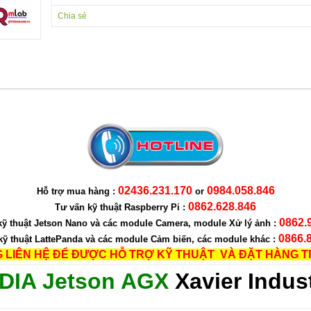
Chia sẻ
02436.231.
170
0984.058.846
Hỗ trợ
mua
hàng :
or
0862.628.846
Tư vấn kỹ thuật Raspberry Pi :
0862.
kỹ thuật Jetson Nano và các module Camera, module Xử lý ảnh :
0866.
kỹ thuật LattePanda và các module Cảm biến, các module khác :
G LIÊN HỆ ĐỂ ĐƯỢC HỖ TRỢ KỸ THUẬT VÀ ĐẶT HÀNG T
DIA Jetson AGX
Xavier Indust