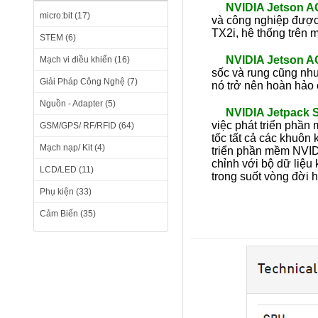
NVIDIA Jetson AGX
micro:bit (17)
và công nghiệp được 
TX2i, hệ thống trên
STEM (6)
NVIDIA Jetson AGX
Mạch vi điều khiển (16)
sốc và rung cũng nh
Giải Pháp Công Nghệ (7)
nó trở nên hoàn hảo
Nguồn - Adapter (5)
NVIDIA Jetpack 
việc phát triển phần 
GSM/GPS/ RF/RFID (64)
tốc tất cả các khuôn 
Mạch nạp/ Kit (4)
triển phần mềm NVIDI
chỉnh với bộ dữ liệ
LCD/LED (11)
trong suốt vòng đời
Phụ kiện (33)
Cảm Biến (35)