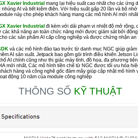
 Xavier Industrial
mang lại hiệu suất cao nhất cho các ứng 
nhúng AI và tiết kiệm điện. Với hiệu suất gấp 20 lần và bộ nhớ
 module này cho phép khách hàng mang các mô hình AI mới nhất
 Xavier Industrial
đi kèm với dải phạm vi nhiệt độ mở rộng, 
ư các khả năng an toàn chức năng mới được giám sát bởi động
 cho các sản phẩm AI cấp công nghiệp và được chứng nhận an 
SDK
và các mô hình đào tạo trước từ danh mục NGC giúp giảm t
mềm AI sản xuất. Jetpack bao gồm gói trình điều khiển Jetson Li
khổ AI chính cũng như thị giác máy tính, đồ họa, đa phương tiện,
A mới nhất, Các mô hình tiền chế từ NGC được tối ưu hóa hiệu
u khách hàng và công nghệ gốc đám mây giúp cập nhật mô hình
 hoạt động 10 năm của module công nghiệp
THÔNG SỐ
KỸ THUẬT