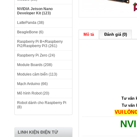
NVIDIA Jetson Nano
Developer Kit (123)
LattePanda (38)
BeagleBone (6)
Mô tả
Đánh giá (0)
Raspberry Pi B+/Raspberry
Pi2/Raspberry Pi3 (261)
Raspberry Pi Zero (24)
Module Boards (208)
Modules cảm biến (113)
Mạch Arduino (66)
Mô hình Robot (20)
Tư vấn 
Robot dành cho Raspberry Pi
Tư vấn 
(8)
VUI LÒN
NVI
LINH KIỆN ĐIỆN TỬ