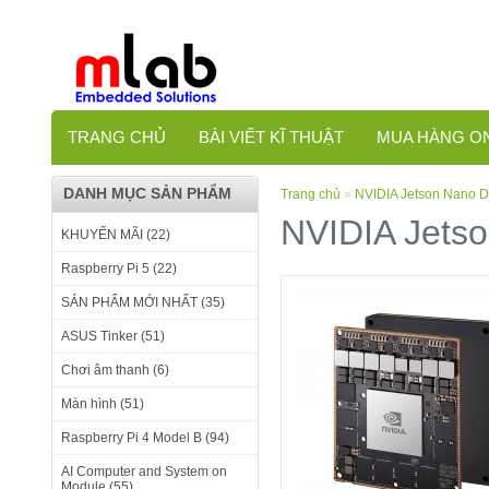
TRANG CHỦ
BÀI VIẾT KĨ THUẬT
MUA HÀNG O
DANH MỤC SẢN PHẨM
Trang chủ
»
NVIDIA Jetson Nano D
NVIDIA Jetso
KHUYẾN MÃI (22)
Raspberry Pi 5 (22)
SẢN PHẨM MỚI NHẤT (35)
ASUS Tinker (51)
Chơi âm thanh (6)
Màn hình (51)
Raspberry Pi 4 Model B (94)
AI Computer and System on
Module (55)