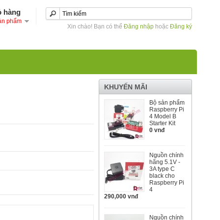
ỏ hàng
ản phẩm
Xin chào! Bạn có thể
Đăng nhập
hoặc
Đăng ký
KHUYẾN MÃI
Bộ sản phẩm
Raspberry Pi
4 Model B
Starter Kit
0 vnđ
Nguồn chính
hãng 5.1V -
3A type C
black cho
Raspberry Pi
4
290,000 vnđ
Nguồn chính