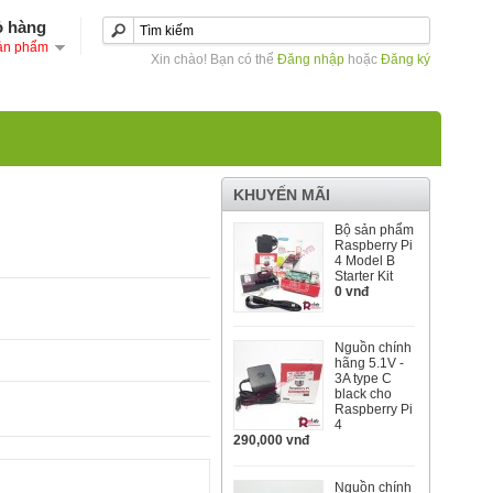
ỏ hàng
ản phẩm
Xin chào! Bạn có thể
Đăng nhập
hoặc
Đăng ký
KHUYẾN MÃI
Bộ sản phẩm
Raspberry Pi
4 Model B
Starter Kit
0 vnđ
Nguồn chính
hãng 5.1V -
3A type C
black cho
Raspberry Pi
4
290,000 vnđ
Nguồn chính