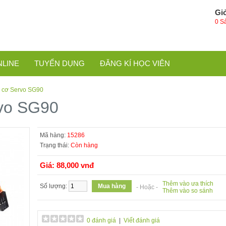
Gi
0 S
NLINE
TUYỂN DỤNG
ĐĂNG KÍ HỌC VIÊN
 cơ Servo SG90
vo SG90
Mã hàng:
15286
Trạng thái:
Còn hàng
Giá: 88,000 vnđ
Thêm vào ưa thích
Số lượng:
- Hoặc -
Thêm vào so sánh
0 đánh giá
|
Viết đánh giá