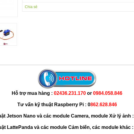
Chia sẻ
Hỗ trợ
mua
hàng :
02436.231.
170
or
0984.058.846
Tư vấn kỹ thuật Raspberry Pi :
0
862.628.846
uật Jetson Nano và các module Camera, module Xử lý ảnh 
uật LattePanda và các module Cảm biến, các module khác 