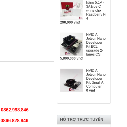
hãng 5.1V -
3A type C
white cho
Raspberry Pi
4
290,000 vnđ
NVIDIA
Jetson Nano
Developer
Kit B01,
upgrade 2-
lanes CSI
5,800,000 vnđ
NVIDIA
Jetson Nano
Developer
Kit, Small AI
Computer
0 vnđ
:
0862.998.846
HỖ TRỢ TRỰC TUYẾN
:
0866.828.846