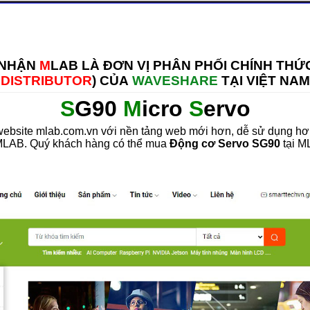
 NHẬN
M
LAB LÀ ĐƠN VỊ PHÂN PHỐI CHÍNH THỨC
DISTRIBUTOR
) CỦA
WAVESHARE
TẠI VIỆT NAM
S
G90
M
icro
S
ervo
bsite mlab.com.vn với nền tảng web mới hơn, dễ sử dụng hơn
i MLAB. Quý khách hàng có thể mua
Động cơ Servo SG90
tại ML