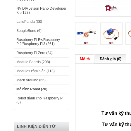
NVIDIA Jetson Nano Developer
Kit (123)
LattePanda (38)
BeagleBone (6)
Raspberry Pi B+/Raspberry
Pi2/Raspberry Pi3 (261)
Raspberry Pi Zero (24)
Mô tả
Đánh giá (0)
Module Boards (208)
Modules cảm biến (113)
Mạch Arduino (66)
Mô hình Robot (20)
Robot dành cho Raspberry Pi
(8)
Tư vấn kỹ th
Tư vấn kỹ th
LINH KIỆN ĐIỆN TỬ