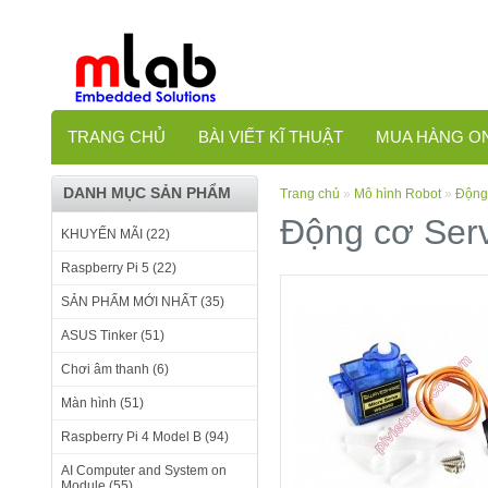
TRANG CHỦ
BÀI VIẾT KĨ THUẬT
MUA HÀNG O
DANH MỤC SẢN PHẨM
Trang chủ
»
Mô hình Robot
»
Động
Động cơ Ser
KHUYẾN MÃI (22)
Raspberry Pi 5 (22)
SẢN PHẨM MỚI NHẤT (35)
ASUS Tinker (51)
Chơi âm thanh (6)
Màn hình (51)
Raspberry Pi 4 Model B (94)
AI Computer and System on
Module (55)