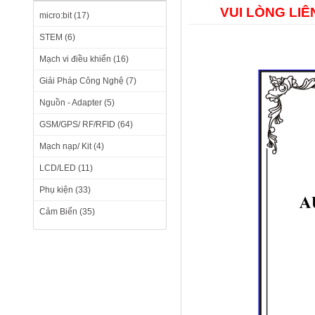
VUI LÒNG LI
micro:bit (17)
STEM (6)
Mạch vi điều khiển (16)
Giải Pháp Công Nghệ (7)
Nguồn - Adapter (5)
GSM/GPS/ RF/RFID (64)
Mạch nạp/ Kit (4)
LCD/LED (11)
Phụ kiện (33)
Cảm Biến (35)