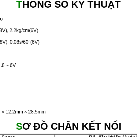
T
HÔNG SỐ KỸ THUẬT
vo
.8V), 2.2kg/cm(6V)
.8V), 0.08s/60°(6V)
4.8 ~ 6V
m × 12.2mm × 28.5mm
S
Ơ ĐỒ CHÂN KẾT NỐI