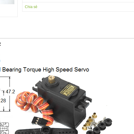
Chia sẻ
R