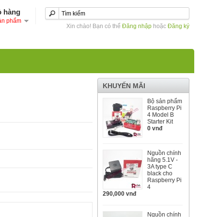
ỏ hàng
ản phẩm
Xin chào! Bạn có thể
Đăng nhập
hoặc
Đăng ký
KHUYẾN MÃI
Bộ sản phẩm
Raspberry Pi
4 Model B
Starter Kit
0 vnđ
Nguồn chính
hãng 5.1V -
3A type C
black cho
Raspberry Pi
4
290,000 vnđ
Nguồn chính