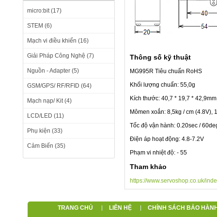
micro:bit (17)
STEM (6)
Mạch vi điều khiển (16)
Giải Pháp Công Nghệ (7)
Thông số kỹ thuật
Nguồn - Adapter (5)
MG995R Tiêu chuẩn RoHS
Khối lượng chuẩn: 55,0g
GSM/GPS/ RF/RFID (64)
Kích thước: 40,7 * 19,7 * 42,9mm
Mạch nạp/ Kit (4)
Mômen xoắn: 8,5kg / cm (4.8V), 1
LCD/LED (11)
Tốc độ vận hành: 0.20sec / 60deg
Phụ kiện (33)
Điện áp hoạt động: 4.8-7.2V
Cảm Biến (35)
Phạm vi nhiệt độ: - 55
Tham khảo
https://www.servoshop.co.uk/in
TRANG CHỦ
LIÊN HỆ
CHÍNH SÁCH BẢO HÀN