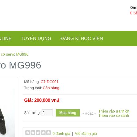
Gi
0 S
NLINE
TUYỂN DỤNG
ĐĂNG KÍ HỌC VIÊN
 cơ servo MG996
vo MG996
Mã hàng:
C7-ĐC001
Trạng thái:
Còn hàng
Giá: 200,000 vnđ
Thêm vào ưa thích
Số lượng:
- Hoặc -
Thêm vào so sánh
0 đánh giá
|
Viết đánh giá