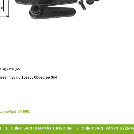
0kg / cm (6V)
ree (4.8v), 0.16sec / 60degree (6v)
dex.php?pid=MG995
H
CHÍNH SÁCH BẢO MẬT THÔNG TIN
CHÍNH SÁCH VẬN CHUYỂN V