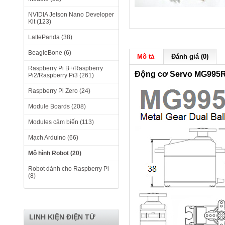
NVIDIA Jetson Nano Developer
Kit (123)
LattePanda (38)
BeagleBone (6)
Mô tả
Đánh giá (0)
Raspberry Pi B+/Raspberry
Động cơ Servo MG995
Pi2/Raspberry Pi3 (261)
Raspberry Pi Zero (24)
Module Boards (208)
Modules cảm biến (113)
Mạch Arduino (66)
Mô hình Robot (20)
Robot dành cho Raspberry Pi
(8)
LINH KIỆN ĐIỆN TỬ