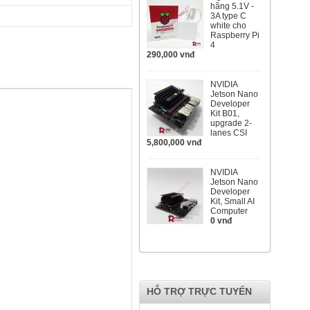
hãng 5.1V -
3A type C
white cho
Raspberry Pi
4
290,000 vnđ
NVIDIA
Jetson Nano
Developer
Kit B01,
upgrade 2-
lanes CSI
5,800,000 vnđ
NVIDIA
Jetson Nano
Developer
Kit, Small AI
Computer
0 vnđ
HỖ TRỢ TRỰC TUYẾN