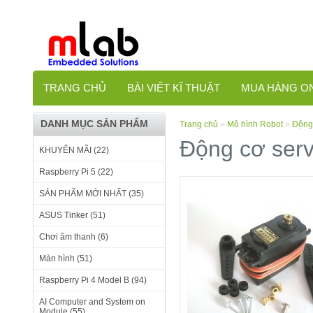
TRANG CHỦ
BÀI VIẾT KĨ THUẬT
MUA HÀNG O
DANH MỤC SẢN PHẨM
Trang chủ
»
Mô hình Robot
»
Động
Động cơ ser
KHUYẾN MÃI (22)
Raspberry Pi 5 (22)
SẢN PHẨM MỚI NHẤT (35)
ASUS Tinker (51)
Chơi âm thanh (6)
Màn hình (51)
Raspberry Pi 4 Model B (94)
AI Computer and System on
Module (55)