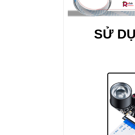
SỬ DỤ