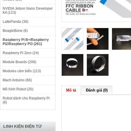
NVIDIA Jetson Nano Developer
Kit (123)
LattePanda (38)
BeagleBone (6)
Raspberry Pi B+/Raspberry
Pi2/Raspberry Pi3 (261)
Raspberry Pi Zero (24)
Module Boards (208)
Modules cảm biến (113)
Mạch Arduino (66)
Mô hình Robot (20)
Mô tả
Đánh giá (0)
Robot dành cho Raspberry Pi
(8)
LINH KIỆN ĐIỆN TỬ