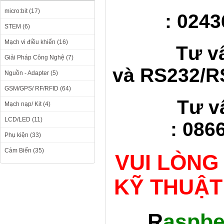
micro:bit (17)
: 0243
STEM (6)
Mạch vi điều khiển (16)
Tư v
Giải Pháp Công Nghệ (7)
và RS232/RS
Nguồn - Adapter (5)
GSM/GPS/ RF/RFID (64)
Tư v
Mạch nạp/ Kit (4)
LCD/LED (11)
: 086
Phụ kiện (33)
Cảm Biến (35)
VUI LÒNG
KỸ THUẬT
R
aspbe