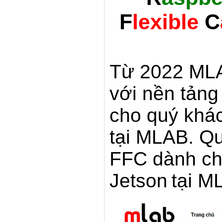
F
lexible
C
Từ 2022 MLA
với nền tản
cho quý khác
tại MLAB. Q
FFC dành ch
Jetson
tại ML