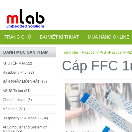
TRANG CHỦ
BÀI VIẾT KĨ THUẬT
MUA HÀNG ONLINE
DANH MỤC SẢN PHẨM
Trang chủ
»
Raspberry Pi B+/Raspberry Pi2
Cáp FFC 
KHUYẾN MÃI (22)
Raspberry Pi 5 (22)
SẢN PHẨM MỚI NHẤT (35)
ASUS Tinker (51)
Chơi âm thanh (6)
Màn hình (51)
Raspberry Pi 4 Model B (94)
AI Computer and System on
Module (55)