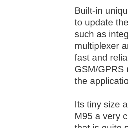
Built-in uni
to update the
such as integ
multiplexer
fast and reli
GSM/GPRS net
the applicati
Its tiny siz
M95 a very co
that is quite