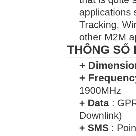
applications
Tracking, Wi
other M2M ap
THÔNG SỐ 
+ Dimensi
+ Frequenc
1900MHz
+ Data
: GPR
Downlink)
+ SMS
: Poi