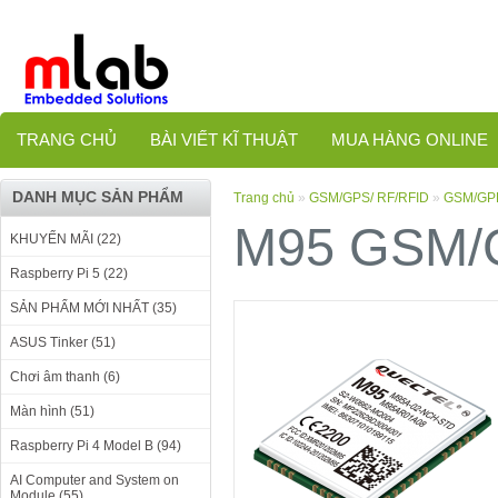
TRANG CHỦ
BÀI VIẾT KĨ THUẬT
MUA HÀNG ONLINE
DANH MỤC SẢN PHẨM
Trang chủ
»
GSM/GPS/ RF/RFID
»
GSM/GP
M95 GSM/
KHUYẾN MÃI (22)
Raspberry Pi 5 (22)
SẢN PHẨM MỚI NHẤT (35)
ASUS Tinker (51)
Chơi âm thanh (6)
Màn hình (51)
Raspberry Pi 4 Model B (94)
AI Computer and System on
Module (55)