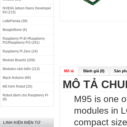
NVIDIA Jetson Nano Developer
Kit (123)
LattePanda (38)
BeagleBone (6)
Raspberry Pi B+/Raspberry
Pi2/Raspberry Pi3 (261)
Raspberry Pi Zero (24)
Module Boards (208)
Modules cảm biến (113)
Mô tả
Đánh giá (0)
Sản phẩ
Mạch Arduino (66)
MÔ TẢ CH
Mô hình Robot (20)
Robot dành cho Raspberry Pi
M95 is one 
(8)
modules in L
compact size
LINH KIỆN ĐIỆN TỬ