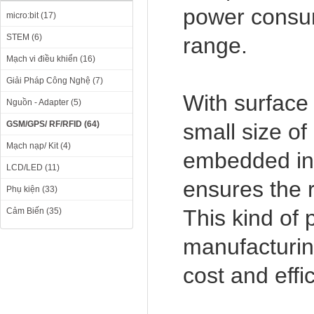
power consu
micro:bit (17)
STEM (6)
range.
Mạch vi điều khiển (16)
Giải Pháp Công Nghệ (7)
With surface
Nguồn - Adapter (5)
GSM/GPS/ RF/RFID (64)
small size o
Mạch nạp/ Kit (4)
embedded int
LCD/LED (11)
ensures the r
Phụ kiện (33)
This kind of 
Cảm Biến (35)
manufacturing
cost and effi