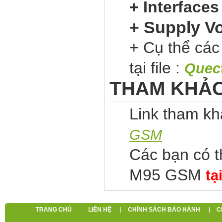
+ Interfaces
+ Supply Vo
+ Cụ thể các
tại file :
Quect
THAM KHẢ
Link tham kh
GSM
Các bạn có th
M95 GSM
tạ
TRANG CHỦ
LIÊN HỆ
CHÍNH SÁCH BẢO HÀNH
C