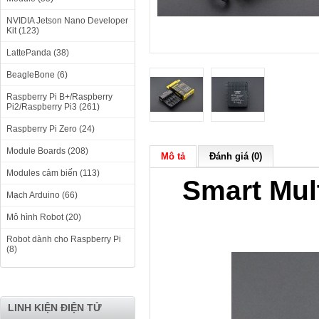
NVIDIA Jetson Nano Developer
Kit (123)
LattePanda (38)
BeagleBone (6)
Raspberry Pi B+/Raspberry
Pi2/Raspberry Pi3 (261)
Raspberry Pi Zero (24)
Module Boards (208)
Mô tả
Đánh giá (0)
Modules cảm biến (113)
Smart Mult
Mạch Arduino (66)
Mô hình Robot (20)
Robot dành cho Raspberry Pi
(8)
LINH KIỆN ĐIỆN TỬ