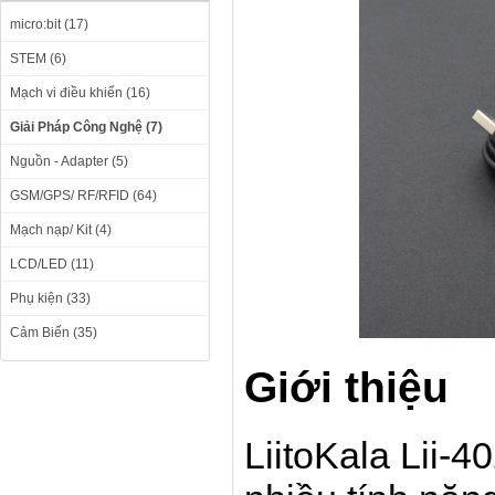
micro:bit (17)
STEM (6)
Mạch vi điều khiển (16)
Giải Pháp Công Nghệ (7)
Nguồn - Adapter (5)
GSM/GPS/ RF/RFID (64)
Mạch nạp/ Kit (4)
LCD/LED (11)
Phụ kiện (33)
Cảm Biến (35)
Giới thiệu
LiitoKala Lii-4