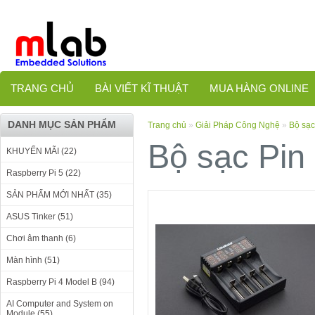
TRANG CHỦ
BÀI VIẾT KĨ THUẬT
MUA HÀNG ONLINE
DANH MỤC SẢN PHẨM
Trang chủ
»
Giải Pháp Công Nghệ
»
Bộ sạc
Bộ sạc Pin 
KHUYẾN MÃI (22)
Raspberry Pi 5 (22)
SẢN PHẨM MỚI NHẤT (35)
ASUS Tinker (51)
Chơi âm thanh (6)
Màn hình (51)
Raspberry Pi 4 Model B (94)
AI Computer and System on
Module (55)