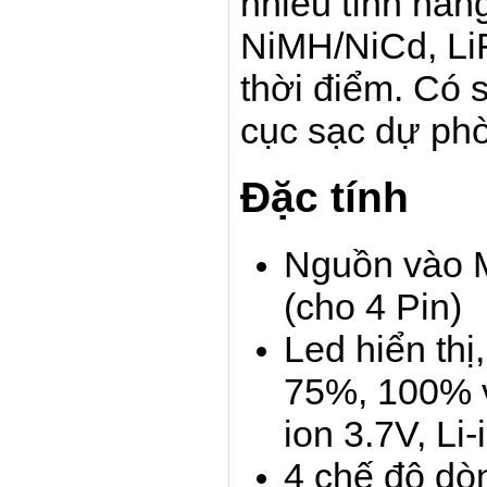
nhiều tính năng
NiMH/NiCd, LiF
thời điểm. Có 
cục sạc dự ph
Đặc tính
Nguồn vào M
(cho 4 Pin)
Led hiển th
75%, 100% và
ion 3.7V, Li
4 chế độ d