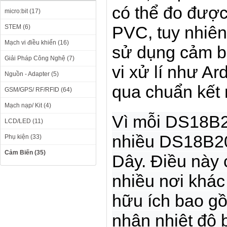
có thể đo được
micro:bit (17)
PVC, tuy nhiên
STEM (6)
Mạch vi điều khiển (16)
sử dụng cảm bi
Giải Pháp Công Nghệ (7)
vi xử lí như A
Nguồn - Adapter (5)
qua chuẩn kết
GSM/GPS/ RF/RFID (64)
Mạch nạp/ Kit (4)
Vì mỗi DS18B20
LCD/LED (11)
nhiều DS18B20 
Phụ kiện (33)
Cảm Biến (35)
Dây. Điều này 
nhiều nơi khác
hữu ích bao g
nhận nhiệt độ b