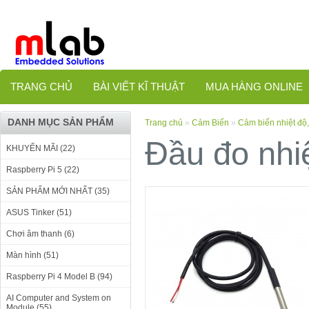
TRANG CHỦ
BÀI VIẾT KĨ THUẬT
MUA HÀNG ONLINE
DANH MỤC SẢN PHẨM
Trang chủ
»
Cảm Biến
»
Cảm biến nhiệt độ
Đầu đo nhi
KHUYẾN MÃI (22)
Raspberry Pi 5 (22)
SẢN PHẨM MỚI NHẤT (35)
ASUS Tinker (51)
Chơi âm thanh (6)
Màn hình (51)
Raspberry Pi 4 Model B (94)
AI Computer and System on
Module (55)