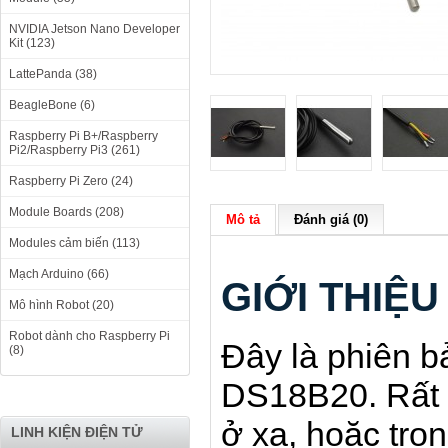
NVIDIA Jetson Nano Developer
Kit (123)
LattePanda (38)
BeagleBone (6)
Raspberry Pi B+/Raspberry
Pi2/Raspberry Pi3 (261)
Raspberry Pi Zero (24)
Module Boards (208)
Mô tả
Đánh giá (0)
Modules cảm biến (113)
Mạch Arduino (66)
GIỚI THIỆU
Mô hình Robot (20)
Robot dành cho Raspberry Pi
Đây là phiên 
(8)
DS18B20. Rất t
ở xa, hoặc tro
LINH KIỆN ĐIỆN TỬ