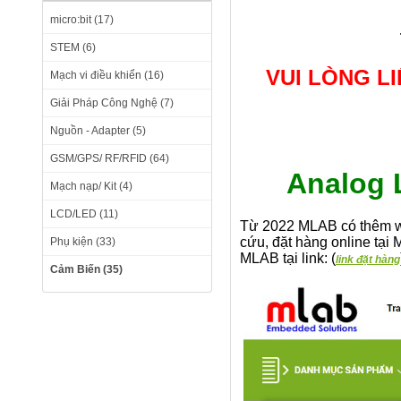
micro:bit (17)
STEM (6)
VUI LÒNG L
Mạch vi điều khiển (16)
Giải Pháp Công Nghệ (7)
Nguồn - Adapter (5)
GSM/GPS/ RF/RFID (64)
Analog
Mạch nạp/ Kit (4)
LCD/LED (11)
Từ 2022 MLAB có thêm we
cứu, đặt hàng online tạ
Phụ kiện (33)
MLAB tại link: (
link đặt hàng
Cảm Biến (35)