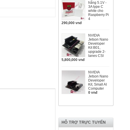
hãng 5.1V -
3A type C
white cho
Raspberry Pi
4
290,000 vnđ
NVIDIA
Jetson Nano
Developer
Kit B01,
upgrade 2-
lanes CSI
5,800,000 vnđ
NVIDIA
Jetson Nano
Developer
Kit, Small AI
Computer
0 vnđ
HỖ TRỢ TRỰC TUYẾN