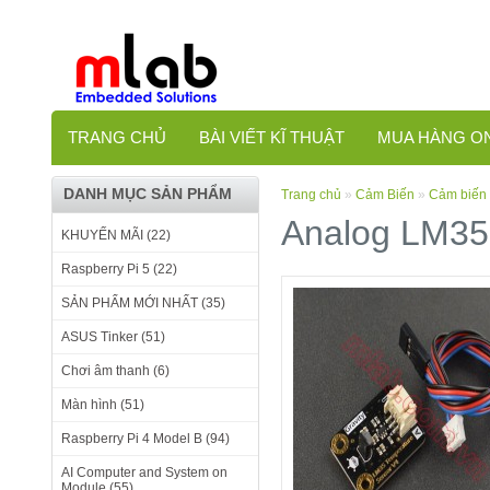
TRANG CHỦ
BÀI VIẾT KĨ THUẬT
MUA HÀNG O
DANH MỤC SẢN PHẨM
Trang chủ
»
Cảm Biến
»
Cảm biến 
Analog LM35 
KHUYẾN MÃI (22)
Raspberry Pi 5 (22)
SẢN PHẨM MỚI NHẤT (35)
ASUS Tinker (51)
Chơi âm thanh (6)
Màn hình (51)
Raspberry Pi 4 Model B (94)
AI Computer and System on
Module (55)