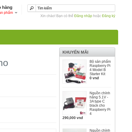
ỏ hàng
ản phẩm
Xin chào! Bạn có thể
Đăng nhập
hoặc
Đăng ký
KHUYẾN MÃI
no
Bộ sản phẩm
Raspberry Pi
4 Model B
Starter Kit
0 vnđ
Nguồn chính
hãng 5.1V -
3A type C
black cho
Raspberry Pi
4
290,000 vnđ
Nguồn chính