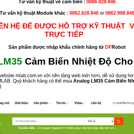
Tư vấn kỹ thuật về cảm biến :
0866.828.846
Tư vấn kỹ thuật Module khác :
0862.628.846
or
0862.998.84
IÊN HỆ ĐỂ ĐƯỢC HỖ TRỢ KỸ THUẬT 
TRỰC TIẾP
Sản phẩm được nhập khẩu chính hãng từ
DF
Robot
 LM35
Cảm Biến Nhiệt Độ Cho
bsite mlab.com.vn với nền tảng web mới hơn, dễ sử dụng hơn
i MLAB. Quý khách hàng có thể mua
Analog LM35 Cảm Biến Nh
)