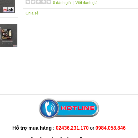
0 đánh giá
|
Viết đánh giá
Chia sẻ
Hỗ t
rợ
mua
hàng :
02436.231.
170
or
0984.058.846