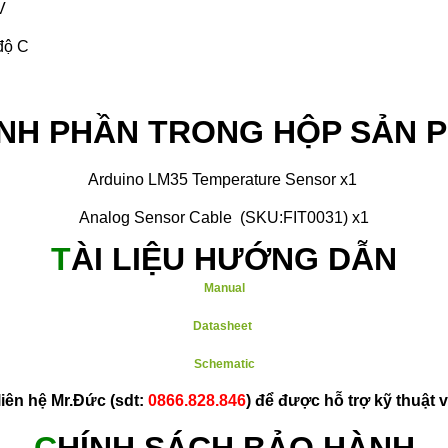
V
độ C
NH PHẦN TRONG HỘP SẢN 
Arduino LM35 Temperature Sensor x1
Analog Sensor Cable (SKU:FIT0031) x1
​T
ÀI LIỆU HƯỚNG DẪN
Manual
Datasheet
Schematic
 liên hệ Mr.Đức (sdt:
0866.828.846
) để được hỗ trợ kỹ thuật v