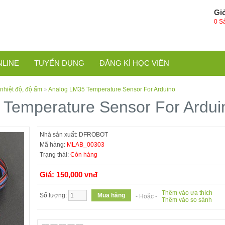
Gi
0 S
NLINE
TUYỂN DỤNG
ĐĂNG KÍ HỌC VIÊN
nhiệt độ, độ ẩm
»
Analog LM35 Temperature Sensor For Arduino
Temperature Sensor For Ardui
Nhà sản xuất:
DFROBOT
Mã hàng:
MLAB_00303
Trạng thái:
Còn hàng
Giá: 150,000 vnđ
Thêm vào ưa thích
Số lượng:
- Hoặc -
Thêm vào so sánh