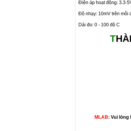
Điện áp hoạt động: 3.3-5
Độ nhạy: 10mV trên mỗi 
Dải đo: 0 - 100 độ C
T
HÀ
MLAB
: Vui lòng