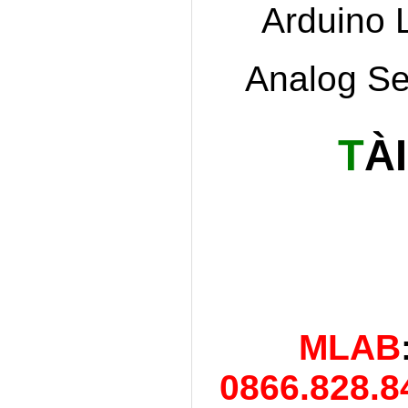
Arduino 
Analog Se
​T
À
MLAB
0866.828.8