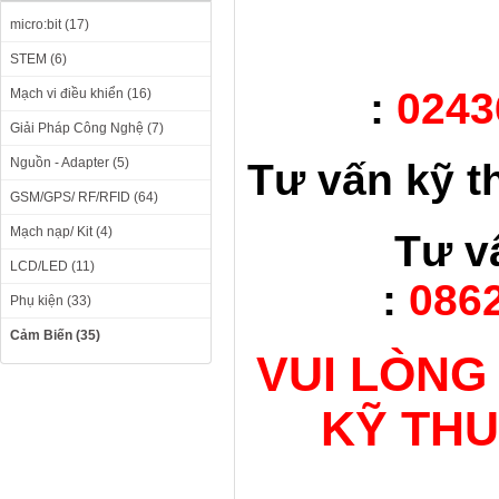
micro:bit (17)
STEM (6)
:
0243
Mạch vi điều khiển (16)
Giải Pháp Công Nghệ (7)
Nguồn - Adapter (5)
Tư vấn kỹ t
GSM/GPS/ RF/RFID (64)
Mạch nạp/ Kit (4)
Tư v
LCD/LED (11)
:
0862
Phụ kiện (33)
Cảm Biến (35)
VUI LÒNG
KỸ TH