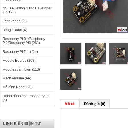
NVIDIA Jetson Nano Developer
Kit (123)
LattePanda (38)
BeagleBone (6)
Raspberry Pi B+/Raspberry
Pi2/Raspberry Pi3 (261)
Raspberry Pi Zero (24)
Module Boards (208)
Modules cảm biến (113)
Mạch Arduino (66)
Mô hình Robot (20)
Robot dành cho Raspberry Pi
(8)
Mô tả
Đánh giá (0)
LINH KIỆN ĐIỆN TỬ