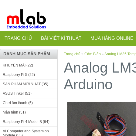
TRANG CHỦ
BÀI VIẾT KĨ THUẬT
MUA HÀNG ONLINE
DANH MỤC SẢN PHẨM
Trang chủ
»
Cảm Biến
»
Analog LM35 Tempe
Analog LM3
KHUYẾN MÃI (22)
Raspberry Pi 5 (22)
Arduino
SẢN PHẨM MỚI NHẤT (35)
ASUS Tinker (51)
Chơi âm thanh (6)
Màn hình (51)
Raspberry Pi 4 Model B (94)
AI Computer and System on
Module (55)