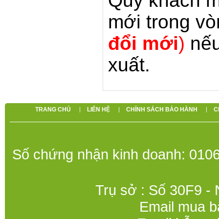
Quý khách m
mới trong v
đổi mới
)
nếu
xuất.
TRANG CHỦ
LIÊN HỆ
CHÍNH SÁCH BẢO HÀNH
C
Số chứng nhận kinh doanh: 0106
Trụ sở : Số 30F9 -
Email mua b