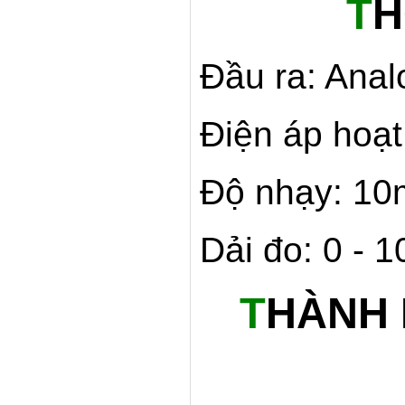
T
H
Đầu ra: Anal
Điện áp hoạt
Độ nhạy: 10
Dải đo: 0 - 
T
HÀNH 