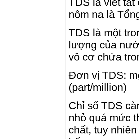
TDS là viết tắt
nôm na là Tổng
TDS là một tro
lượng của nước
vô cơ chứa tro
Đơn vị TDS: mg
(part/million)
Chỉ số TDS cà
nhỏ quá mức t
chất, tuy nhiê