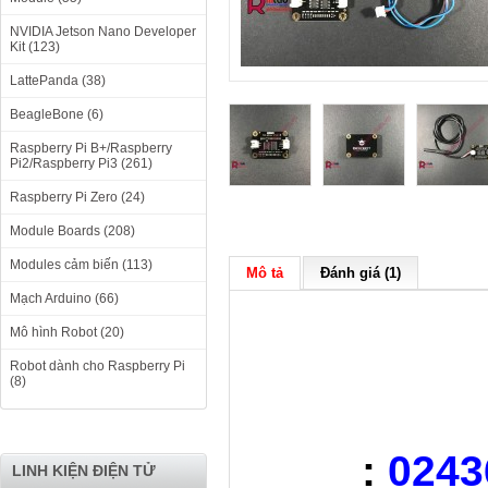
NVIDIA Jetson Nano Developer
Kit (123)
LattePanda (38)
BeagleBone (6)
Raspberry Pi B+/Raspberry
Pi2/Raspberry Pi3 (261)
Raspberry Pi Zero (24)
Module Boards (208)
Modules cảm biến (113)
Mô tả
Đánh giá (1)
Mạch Arduino (66)
Mô hình Robot (20)
Robot dành cho Raspberry Pi
(8)
:
0243
LINH KIỆN ĐIỆN TỬ