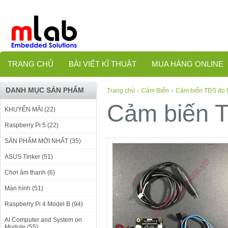
TRANG CHỦ
BÀI VIẾT KĨ THUẬT
MUA HÀNG ONLINE
DANH MỤC SẢN PHẨM
Trang chủ
»
Cảm Biến
»
Cảm biến TDS đo t
Cảm biến T
KHUYẾN MÃI (22)
Raspberry Pi 5 (22)
SẢN PHẨM MỚI NHẤT (35)
ASUS Tinker (51)
Chơi âm thanh (6)
Màn hình (51)
Raspberry Pi 4 Model B (94)
AI Computer and System on
Module (55)