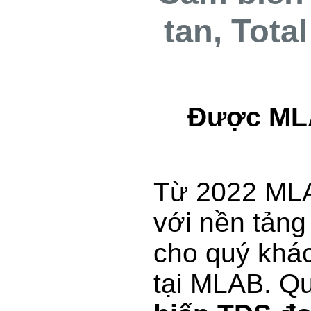
tan, Tota
Được MLA
Từ 2022 MLA
với nền tản
cho quý khác
tại MLAB. Q