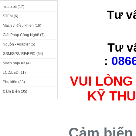
micro:bit (17)
Tư v
STEM (6)
Mạch vi điều khiển (16)
Giải Pháp Công Nghệ (7)
Tư v
Nguồn - Adapter (5)
GSM/GPS/ RF/RFID (64)
:
0866
Mạch nạp/ Kit (4)
LCD/LED (11)
VUI LÒNG
Phụ kiện (33)
KỸ TH
Cảm Biến (35)
Cảm biến 