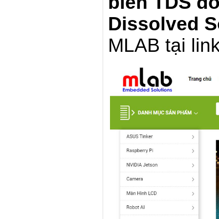
biến TDS đo 
Dissolved S
MLAB tại link