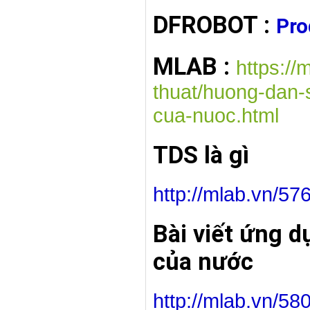
DFROBOT :
Pro
MLAB :
https://
thuat/huong-dan-
cua-nuoc.html
TDS là gì
http://mlab.vn/576
Bài viết ứng d
của nước
http://mlab.vn/58