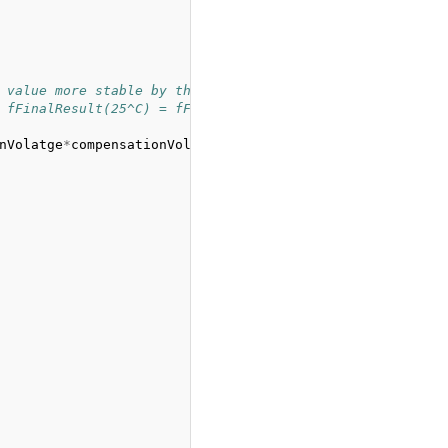
 value more stable by the median filtering algorithm, an
 fFinalResult(25^C) = fFinalResult(current)/(1.0+0.02*(f
nVolatge
*
compensationVolatge
+
857.39
*
compensationVolatg