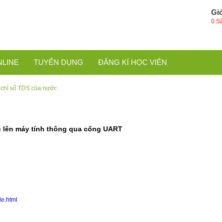
Gi
0 S
NLINE
TUYỂN DỤNG
ĐĂNG KÍ HỌC VIÊN
 chỉ số TDS của nước
ệu lên máy tính thông qua cổng UART
le.html