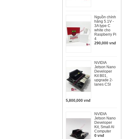
Nguồn chính
hãng 5.1V -
3A type C
white cho
Raspberry Pi
4
290,000 vnđ
NVIDIA
Jetson Nano
Developer
Kit B01,
upgrade 2-
lanes CSI
5,800,000 vnđ
NVIDIA
Jetson Nano
Developer
Kit, Small AI
Computer
0 vnđ