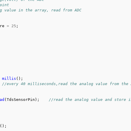
oint
g value in the array, read from ADC
re
=
25
;
millis
();
//every 40 milliseconds,read the analog value from the 
ad
(
TdsSensorPin
);
//read the analog value and store i
();