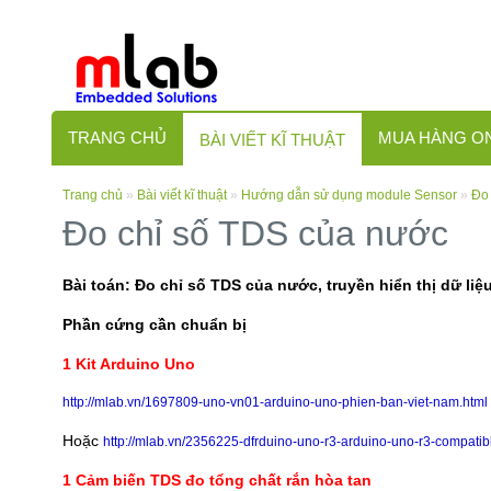
TRANG CHỦ
MUA HÀNG O
BÀI VIẾT KĨ THUẬT
Trang chủ
»
Bài viết kĩ thuật
»
Hướng dẫn sử dụng module Sensor
»
Đo
Đo chỉ số TDS của nước
Bài toán: Đo chỉ số TDS của nước, truyền hiển thị dữ li
Phần cứng cần chuẩn bị
1 Kit Arduino Uno
http://mlab.vn/1697809-uno-vn01-arduino-uno-phien-ban-viet-nam.html
Hoặc
http://mlab.vn/2356225-dfrduino-uno-r3-arduino-uno-r3-compatib
1 Cảm biến TDS đo tổng chất rắn hòa tan