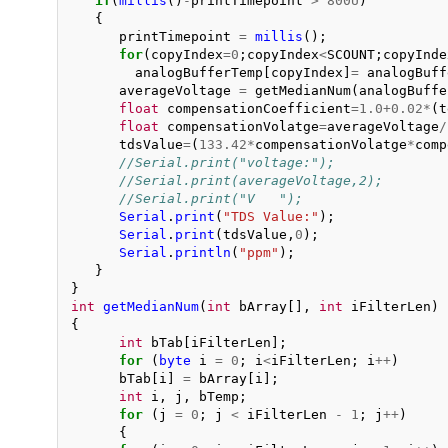
if
(
millis
()
-
printTimepoint
>
800U
)
{
printTimepoint
=
millis
();
for
(
copyIndex
=
0
;
copyIndex
<
SCOUNT
;
copyInde
analogBufferTemp
[
copyIndex
]
=
analogBuff
averageVoltage
=
getMedianNum
(
analogBuffe
float
compensationCoefficient
=
1.0
+
0.02
*
(
t
float
compensationVolatge
=
averageVoltage
/
tdsValue
=
(
133.42
*
compensationVolatge
*
comp
//Serial.print("voltage:");
//Serial.print(averageVoltage,2);
//Serial.print("V   ");
Serial
.
print
(
"TDS Value:"
);
Serial
.
print
(
tdsValue
,
0
);
Serial
.
println
(
"ppm"
);
}
}
int
getMedianNum
(
int
bArray
[],
int
iFilterLen
)
{
int
bTab
[
iFilterLen
];
for
(
byte
i
=
0
;
i
<
iFilterLen
;
i
++
)
bTab
[
i
]
=
bArray
[
i
];
int
i
,
j
,
bTemp
;
for
(
j
=
0
;
j
<
iFilterLen
-
1
;
j
++
)
{