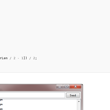
rLen
/
2
-
1
])
/
2
;