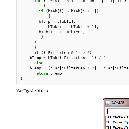
for
(
i
=
0
;
i
<
iFilterLen
-
j
-
1
;
i
++
)
{
if
(
bTab
[
i
]
>
bTab
[
i
+
1
])
{
bTemp
=
bTab
[
i
];
bTab
[
i
]
=
bTab
[
i
+
1
];
bTab
[
i
+
1
]
=
bTemp
;
}
}
}
if
((
iFilterLen
&
1
)
>
0
)
bTemp
=
bTab
[(
iFilterLen
-
1
)
/
2
];
else
bTemp
=
(
bTab
[
iFilterLen
/
2
]
+
bTab
[
iFilte
return
bTemp
;
}
Và đây là kết quả