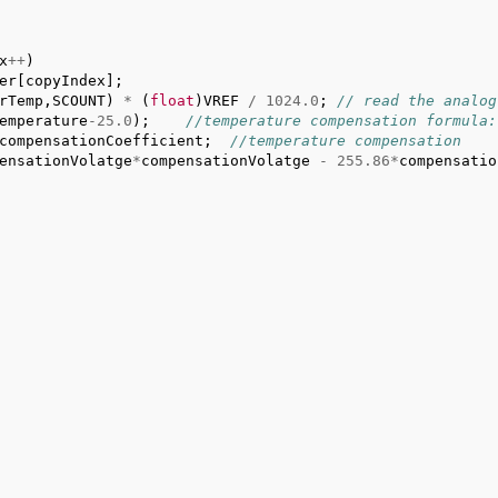
x
++
)
er
[
copyIndex
];
rTemp
,
SCOUNT
)
*
(
float
)
VREF
/
1024.0
;
// read the analog
emperature
-
25.0
);
//temperature compensation formula:
compensationCoefficient
;
//temperature compensation
ensationVolatge
*
compensationVolatge
-
255.86
*
compensatio