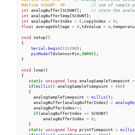
#define SCOUNT  30           
// sum of sample p
int
analogBuffer
[
SCOUNT
];
// store the analo
int
analogBufferTemp
[
SCOUNT
];
int
analogBufferIndex
=
0
,
copyIndex
=
0
;
float
averageVoltage
=
0
,
tdsValue
=
0
,
temperatu
void
setup
()
{
Serial
.
begin
(
115200
);
pinMode
(
TdsSensorPin
,
INPUT
);
}
void
loop
()
{
static
unsigned
long
analogSampleTimepoint
=
if
(
millis
()
-
analogSampleTimepoint
>
40U
)
{
analogSampleTimepoint
=
millis
();
analogBuffer
[
analogBufferIndex
]
=
analogRe
analogBufferIndex
++
;
if
(
analogBufferIndex
==
SCOUNT
)
analogBufferIndex
=
0
;
}
static
unsigned
long
printTimepoint
=
millis