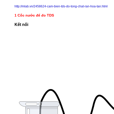
http://mlab.vn/2458624-cam-bien-tds-do-tong-chat-ran-hoa-tan.html
1 Cốc nước để đo TDS
Kết nối