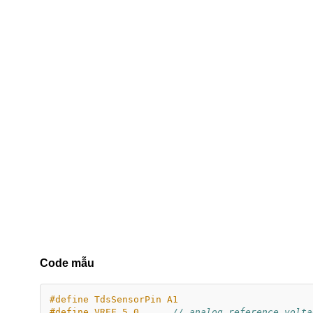
Code mẫu
#define TdsSensorPin A1
#define VREF 5.0      
// analog reference volta