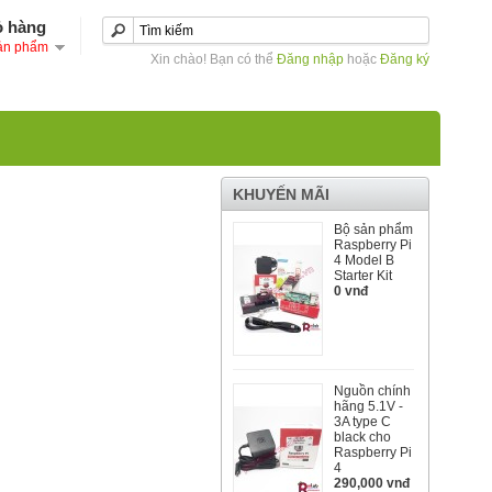
ỏ hàng
ản phẩm
Xin chào! Bạn có thể
Đăng nhập
hoặc
Đăng ký
KHUYẾN MÃI
Bộ sản phẩm
Raspberry Pi
4 Model B
Starter Kit
0 vnđ
Nguồn chính
hãng 5.1V -
3A type C
black cho
Raspberry Pi
4
290,000 vnđ