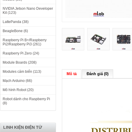
NVIDIA Jetson Nano Developer
Kit (123)
LattePanda (38)
BeagleBone (6)
Raspberry Pi B+/Raspberry
Pi2/Raspberry Pi3 (261)
Raspberry Pi Zero (24)
Module Boards (208)
Modules cảm biến (113)
Mô tả
Đánh giá (0)
Mạch Arduino (66)
Mô hình Robot (20)
Robot dành cho Raspberry Pi
(8)
LINH KIỆN ĐIỆN TỬ