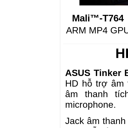
Mali™-T764
ARM MP4 GP
H
ASUS Tinker B
HD hỗ trợ âm 
âm thanh tí
microphone.
Jack âm thanh