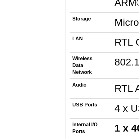
ARM®
Storage
Micro
LAN
RTL 
Wireless
802.1
Data
Network
Audio
RTL 
USB Ports
4 x U
Internal I/O
1 x 4
Ports