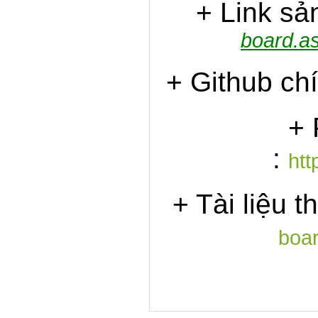
+ Link sả
board.as
+ Github ch
+ 
:
htt
+ Tài liệu 
boa