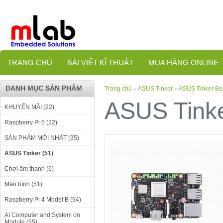
TRANG CHỦ
BÀI VIẾT KĨ THUẬT
MUA HÀNG ONLINE
DANH MỤC SẢN PHẨM
Trang chủ
»
ASUS Tinker
»
ASUS Tinker Bo
ASUS Tinke
KHUYẾN MÃI (22)
Raspberry Pi 5 (22)
SẢN PHẨM MỚI NHẤT (35)
ASUS Tinker (51)
Chơi âm thanh (6)
Màn hình (51)
Raspberry Pi 4 Model B (94)
AI Computer and System on
Module (55)