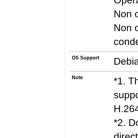
Non 
Non o
cond
OS Support
Debia
Note
*1. 
suppo
H.264
*2. D
direc