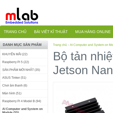
TRANG CHỦ
BÀI VIẾT KĨ THUẬT
MUA HÀNG ONLINE
DANH MỤC SẢN PHẨM
Trang chủ
»
AI Computer and System on M
Bộ tản nhiệ
KHUYẾN MÃI (22)
Raspberry Pi 5 (22)
Jetson Na
SẢN PHẨM MỚI NHẤT (35)
ASUS Tinker (51)
Chơi âm thanh (6)
Màn hình (51)
Raspberry Pi 4 Model B (94)
AI Computer and System on
Module (55)