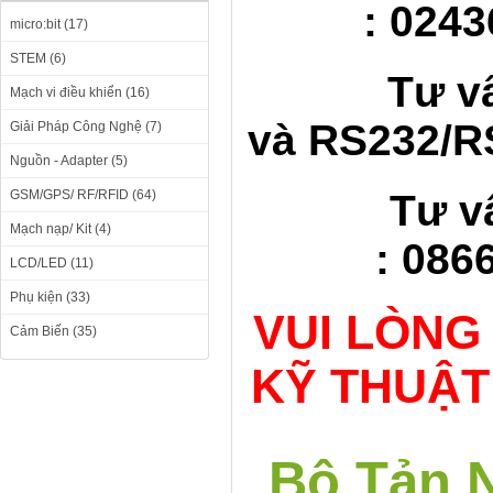
: 0243
micro:bit (17)
STEM (6)
Tư v
Mạch vi điều khiển (16)
và RS232/RS
Giải Pháp Công Nghệ (7)
Nguồn - Adapter (5)
GSM/GPS/ RF/RFID (64)
Tư v
Mạch nạp/ Kit (4)
: 086
LCD/LED (11)
Phụ kiện (33)
VUI LÒNG
Cảm Biến (35)
KỸ THUẬT
Bộ Tản N