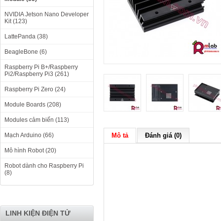
NVIDIA Jetson Nano Developer
Kit (123)
LattePanda (38)
BeagleBone (6)
Raspberry Pi B+/Raspberry
Pi2/Raspberry Pi3 (261)
Raspberry Pi Zero (24)
Module Boards (208)
Modules cảm biến (113)
Mạch Arduino (66)
Mô tả
Đánh giá (0)
Mô hình Robot (20)
Robot dành cho Raspberry Pi
(8)
LINH KIỆN ĐIỆN TỬ