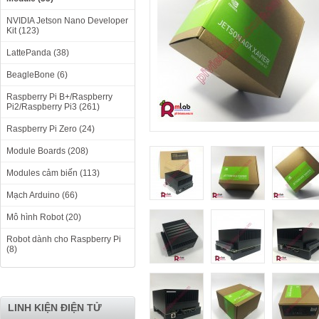
NVIDIA Jetson Nano Developer
Kit (123)
LattePanda (38)
BeagleBone (6)
Raspberry Pi B+/Raspberry
Pi2/Raspberry Pi3 (261)
Raspberry Pi Zero (24)
Module Boards (208)
Modules cảm biến (113)
Mạch Arduino (66)
Mô hình Robot (20)
Robot dành cho Raspberry Pi
(8)
LINH KIỆN ĐIỆN TỬ