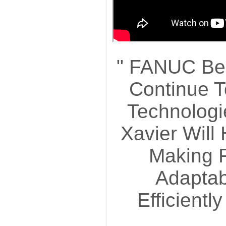
" FANUC Bel
Continue T
Technolog
Xavier Will
Making F
Adaptab
Efficientl