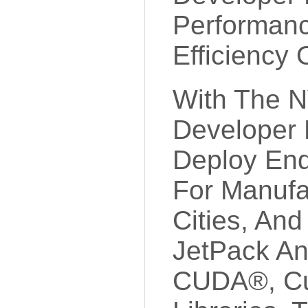
Performan
Efficiency 
With The N
Developer 
Deploy End
For Manufac
Cities, An
JetPack A
CUDA®, Cu