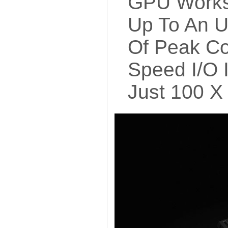
GPU Workst
Up To An U
Of Peak C
Speed I/O 
Just 100 X