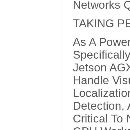
Networks Q
TAKING P
As A Power
Specifical
Jetson AGX
Handle Vis
Localizati
Detection,
Critical To