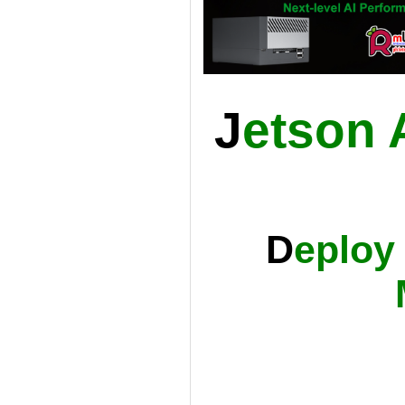
J
Etson 
D
Eploy