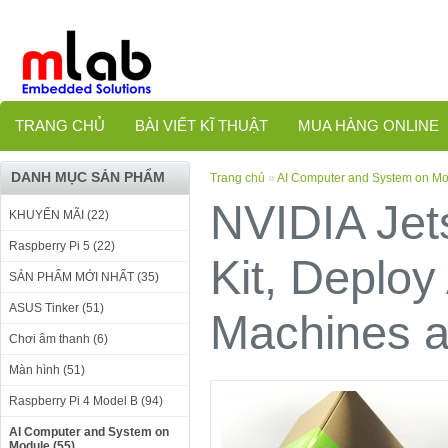
TRANG CHỦ
BÀI VIẾT KĨ THUẬT
MUA HÀNG ONLINE
DANH MỤC SẢN PHẨM
Trang chủ
»
AI Computer and System on M
NVIDIA Jet
KHUYẾN MÃI (22)
Raspberry Pi 5 (22)
Kit, Deplo
SẢN PHẨM MỚI NHẤT (35)
ASUS Tinker (51)
Machines a
Chơi âm thanh (6)
Màn hình (51)
Raspberry Pi 4 Model B (94)
AI Computer and System on
Module (55)