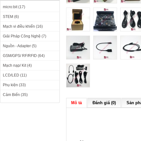
micro:bit (17)
STEM (6)
Mạch vi điều khiển (16)
Giải Pháp Công Nghệ (7)
Nguồn - Adapter (5)
GSM/GPS/ RF/RFID (64)
Mạch nạp/ Kit (4)
LCD/LED (11)
Phụ kiện (33)
Cảm Biến (35)
Mô tả
Đánh giá (0)
Sản phẩ