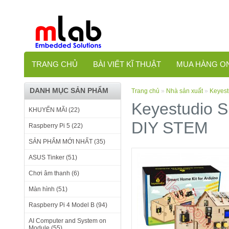
TRANG CHỦ
BÀI VIẾT KĨ THUẬT
MUA HÀNG O
DANH MỤC SẢN PHẨM
Trang chủ
»
Nhà sản xuất
»
Keyes
Keyestudio S
KHUYẾN MÃI (22)
DIY STEM
Raspberry Pi 5 (22)
SẢN PHẨM MỚI NHẤT (35)
ASUS Tinker (51)
Chơi âm thanh (6)
Màn hình (51)
Raspberry Pi 4 Model B (94)
AI Computer and System on
Module (55)