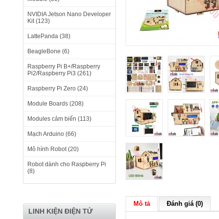
NVIDIA Jetson Nano Developer
Kit (123)
LattePanda (38)
BeagleBone (6)
Raspberry Pi B+/Raspberry
Pi2/Raspberry Pi3 (261)
Raspberry Pi Zero (24)
Module Boards (208)
Modules cảm biến (113)
Mạch Arduino (66)
Mô hình Robot (20)
Robot dành cho Raspberry Pi
(8)
Mô tả
Đánh giá (0)
LINH KIỆN ĐIỆN TỬ