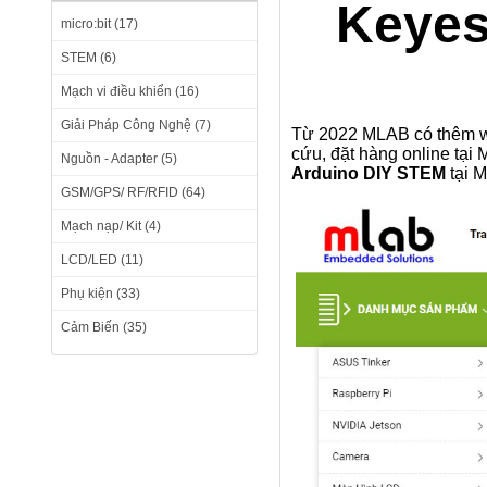
Keyes
micro:bit (17)
STEM (6)
Mạch vi điều khiển (16)
Giải Pháp Công Nghệ (7)
Từ 2022 MLAB có thêm we
cứu, đặt hàng online tạ
Nguồn - Adapter (5)
Arduino DIY STEM
tại M
GSM/GPS/ RF/RFID (64)
Mạch nạp/ Kit (4)
LCD/LED (11)
Phụ kiện (33)
Cảm Biến (35)