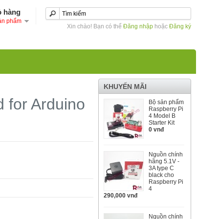
ỏ hàng
ản phẩm
Xin chào! Bạn có thể
Đăng nhập
hoặc
Đăng ký
KHUYẾN MÃI
 for Arduino
Bộ sản phẩm
Raspberry Pi
4 Model B
Starter Kit
0 vnđ
Nguồn chính
hãng 5.1V -
3A type C
black cho
Raspberry Pi
4
290,000 vnđ
Nguồn chính