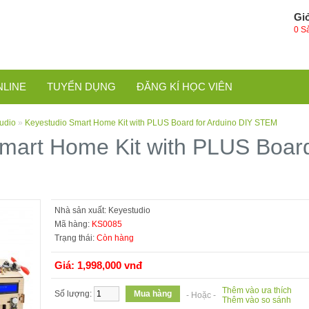
Gi
0 S
NLINE
TUYỂN DỤNG
ĐĂNG KÍ HỌC VIÊN
tudio
»
Keyestudio Smart Home Kit with PLUS Board for Arduino DIY STEM
mart Home Kit with PLUS Board
Nhà sản xuất:
Keyestudio
Mã hàng:
KS0085
Trạng thái:
Còn hàng
Giá: 1,998,000 vnđ
Thêm vào ưa thích
Số lượng:
- Hoặc -
Thêm vào so sánh