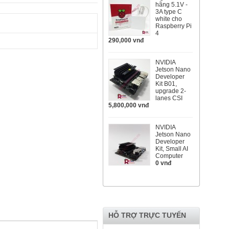
hãng 5.1V -
3A type C
white cho
Raspberry Pi
4
290,000 vnđ
NVIDIA
Jetson Nano
Developer
Kit B01,
upgrade 2-
lanes CSI
5,800,000 vnđ
NVIDIA
Jetson Nano
Developer
Kit, Small AI
Computer
0 vnđ
HỖ TRỢ TRỰC TUYẾN