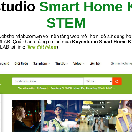
tudio
Smart Home K
STEM
bsite mlab.com.vn với nền tảng web mới hơn, dễ sử dụng hơn
i MLAB. Quý khách hàng có thể mua
Keyestudio Smart Home Ki
LAB tại link: (
link đặt hàng
)