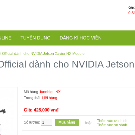
Gi
0 S
NLINE
TUYỂN DỤNG
ĐĂNG KÍ HỌC VIÊN
ệt Official dành cho NVIDIA Jetson Xavier NX Module
Official dành cho NVIDIA Jetso
Mã hàng:
tannhiet_NX
Trạng thái:
Hết hàng
Giá: 428,000 vnđ
Thêm vào ưa thích
Số lượng:
- Hoặc -
Thêm vào so sánh