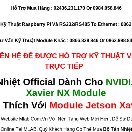
Hỗ Trợ Mua Hàng : 02436.231.170 Or 0984.058.846
Kỹ Thuật Raspberry Pi Và RS232/RS485 To Ethernet : 0862
ư Vấn Kỹ Thuật Module Khác : 0866.828.846 Or 0862.998.8
IÊN HỆ ĐỂ ĐƯỢC HỖ TRỢ KỸ THUẬT 
TRỰC TIẾP
hiệt Official
Dành Cho
NVIDI
Xavier NX Module
 Thích Với
Module Jetson Xa
Website Mlab.com.vn Với Nền Tảng Web Mới Hơn, Dễ Sử D
 Online Tại MLAB. Quý Khách Hàng Có Thể Mua
Bộ Tản Nhiệt