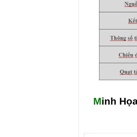
M
Inh Họ