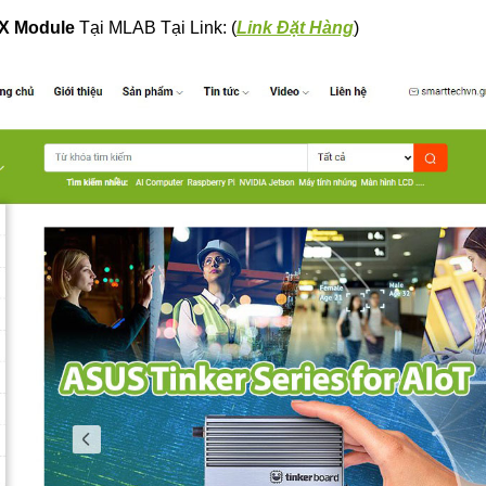
NX Module
Tại MLAB Tại Link: (
L
Ink Đặt Hàng
)