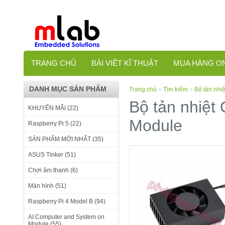
TRANG CHỦ
BÀI VIẾT KĨ THUẬT
MUA HÀNG O
DANH MỤC SẢN PHẨM
Trang chủ
»
Tìm kiếm
»
Bộ tản nhi
Bộ tản nhiệt 
KHUYẾN MÃI (22)
Module
Raspberry Pi 5 (22)
SẢN PHẨM MỚI NHẤT (35)
ASUS Tinker (51)
Chơi âm thanh (6)
Màn hình (51)
Raspberry Pi 4 Model B (94)
AI Computer and System on
Module (55)