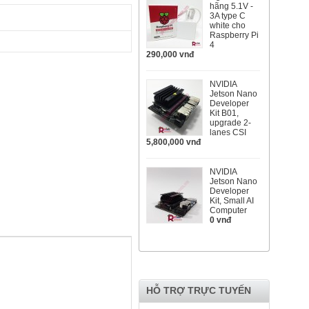
hãng 5.1V -
3A type C
white cho
Raspberry Pi
4
290,000 vnđ
NVIDIA
Jetson Nano
Developer
Kit B01,
upgrade 2-
lanes CSI
5,800,000 vnđ
NVIDIA
Jetson Nano
Developer
Kit, Small AI
Computer
0 vnđ
HỖ TRỢ TRỰC TUYẾN