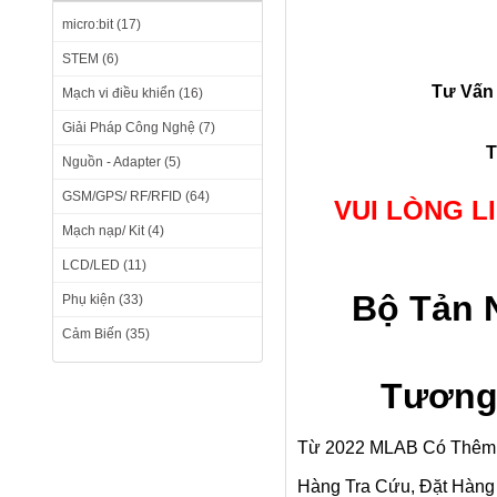
micro:bit (17)
STEM (6)
Tư Vấn 
Mạch vi điều khiển (16)
Giải Pháp Công Nghệ (7)
T
Nguồn - Adapter (5)
GSM/GPS/ RF/RFID (64)
VUI LÒNG L
Mạch nạp/ Kit (4)
LCD/LED (11)
Bộ Tản N
Phụ kiện (33)
Cảm Biến (35)
Tương
Từ 2022 MLAB Có Thêm 
Hàng Tra Cứu, Đặt Hàng