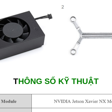
T
HÔNG SỐ KỸ THUẬT