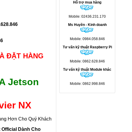
Hỗ trợ mua hàng
Mobile: 02436.231.170
.628.846
Ms Huyền - Kinh doanh
Mobile: 0984.058.846
46
Tư vấn kỹ thuật Raspberry Pi
VÀ ĐẶT HÀNG
Mobile: 0862.628.846
Tư vấn kỹ thuật Module khác
A Jetson
Mobile: 0862.998.846
vier NX
ụng Hơn Cho Quý Khách
 Official Dành Cho