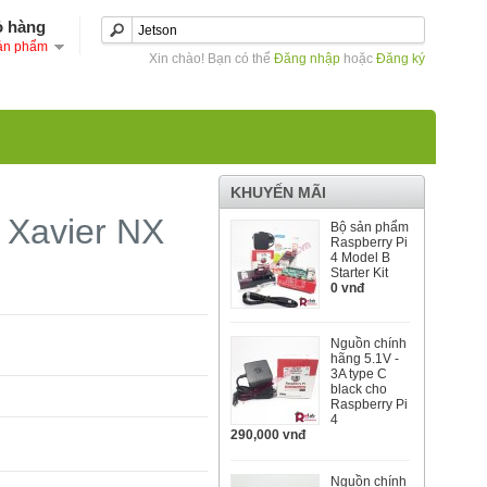
ỏ hàng
ản phẩm
Xin chào! Bạn có thể
Đăng nhập
hoặc
Đăng ký
KHUYẾN MÃI
n Xavier NX
Bộ sản phẩm
Raspberry Pi
4 Model B
Starter Kit
0 vnđ
Nguồn chính
hãng 5.1V -
3A type C
black cho
Raspberry Pi
4
290,000 vnđ
Nguồn chính