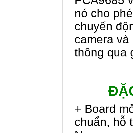
PCA9685 v
nó cho phé
chuyển độn
camera và
thông qua 
ĐẶC
+ Board mở
chuẩn, hỗ 