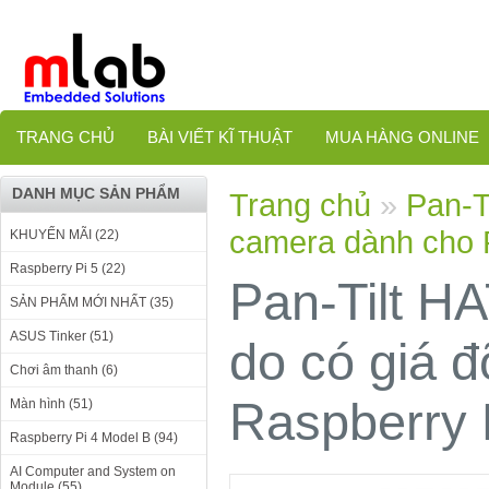
TRANG CHỦ
BÀI VIẾT KĨ THUẬT
MUA HÀNG ONLINE
DANH MỤC SẢN PHẨM
Trang chủ
»
Pan-T
camera dành cho 
KHUYẾN MÃI (22)
Raspberry Pi 5 (22)
Pan-Tilt HA
SẢN PHẨM MỚI NHẤT (35)
ASUS Tinker (51)
do có giá 
Chơi âm thanh (6)
Raspberry 
Màn hình (51)
Raspberry Pi 4 Model B (94)
AI Computer and System on
Module (55)