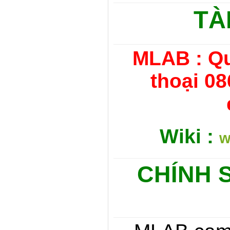
TÀ
MLAB : Qu
thoại 08
Wiki :
w
CHÍNH 