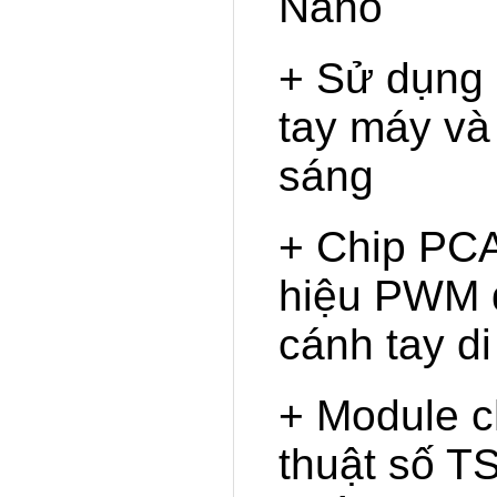
Nano
+ Sử dụng 
tay máy và
sáng
+ Chip PCA
hiệu PWM đ
cánh tay d
+ Module c
thuật số T