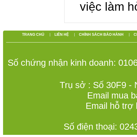
việc làm hỏ
TRANG CHỦ
LIÊN HỆ
CHÍNH SÁCH BẢO HÀNH
C
Số chứng nhận kinh doanh: 0106
Trụ sở : Số 30F9 -
Email mua b
Email hỗ trợ
Số điện thoại: 0