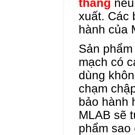
tháng
nếu
xuất. Các
hành của
Sản phẩm 
mạch có cá
dùng không
chạm chập,
bảo hành 
MLAB sẽ t
phẩm sao c