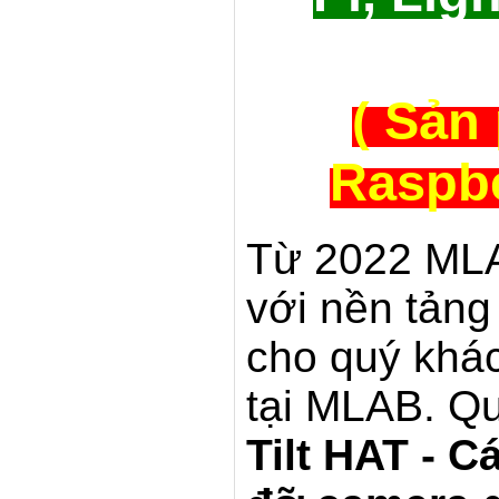
( Sản
Raspbe
Từ 2022 MLA
với nền tản
cho quý khác
tại MLAB. Q
Tilt HAT - C