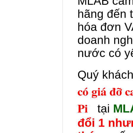
MLAB cam 
hãng đến 
hóa đơn V
doanh ngh
nước có y
Quý khác
có giá đỡ 
Pi
tại
ML
đổi 1 như