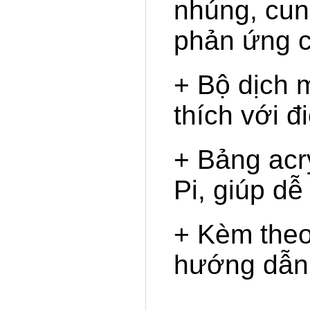
nhúng, cun
phản ứng c
+ Bộ dịch 
thích với đ
+ Bảng acr
Pi, giúp dễ
+ Kèm theo
hướng dẫn