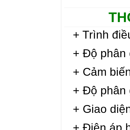
TH
+ Trình đ
+ Độ phân 
+ Cảm biế
+ Độ phân g
+ Giao diện
+ Điện áp 