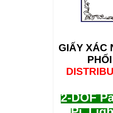
GIẤY XÁC
PHỐI
DISTRIB
2-DOF Pa
Pi, Lig