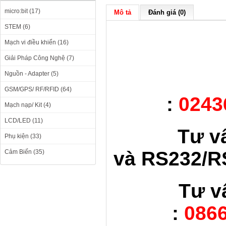
micro:bit (17)
Mô tả
Đánh giá (0)
STEM (6)
Mạch vi điều khiển (16)
Giải Pháp Công Nghệ (7)
Nguồn - Adapter (5)
GSM/GPS/ RF/RFID (64)
:
0243
Mạch nạp/ Kit (4)
LCD/LED (11)
Tư v
Phụ kiện (33)
và RS232/RS
Cảm Biến (35)
Tư v
:
0866