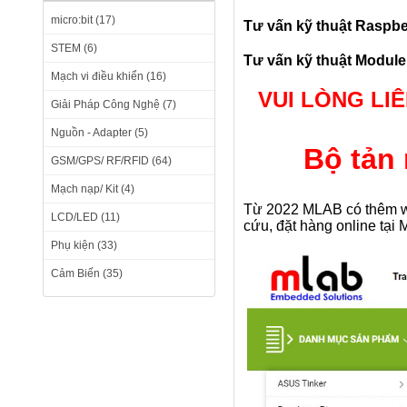
micro:bit (17)
Tư vấn kỹ thuật Raspbe
STEM (6)
Tư vấn kỹ thuật Module
Mạch vi điều khiển (16)
VUI LÒNG LI
Giải Pháp Công Nghệ (7)
Nguồn - Adapter (5)
Bộ tản
GSM/GPS/ RF/RFID (64)
Mạch nạp/ Kit (4)
Từ 2022 MLAB có thêm we
LCD/LED (11)
cứu, đặt hàng online tại 
Phụ kiện (33)
Cảm Biến (35)