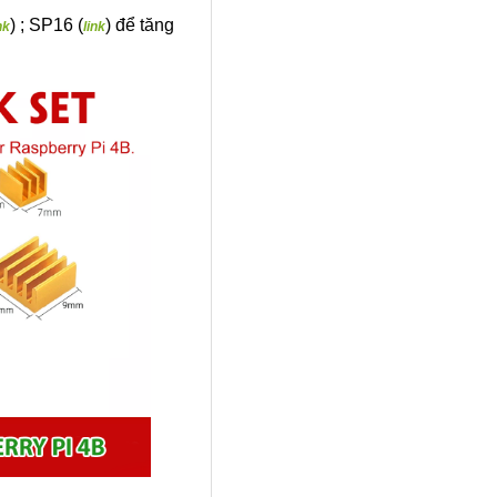
) ; SP16 (
) để tăng
nk
link