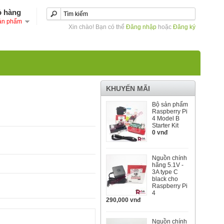
ỏ hàng
ản phẩm
Xin chào! Bạn có thể
Đăng nhập
hoặc
Đăng ký
KHUYẾN MÃI
Bộ sản phẩm
Raspberry Pi
4 Model B
Starter Kit
0 vnđ
Nguồn chính
hãng 5.1V -
3A type C
black cho
Raspberry Pi
4
290,000 vnđ
Nguồn chính