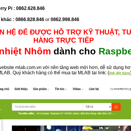
rry Pi :
0862.628.846
 khác :
0866.828.846
or
0862.998.846
ÊN HỆ ĐỂ ĐƯỢC HỖ TRỢ KỸ THUẬT, T
HÀNG TRỰC TIẾP
 nhiệt Nhôm
dành cho
Raspbe
bsite mlab.com.vn với nền tảng web mới hơn, dễ sử dụng hơn
MLAB. Quý khách hàng có thể mua tại MLAB tại link: (
link đặt hàng