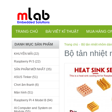
TRANG CHỦ
BÀI VIẾT KĨ THUẬT
MUA HÀNG O
DANH MỤC SẢN PHẨM
Trang chủ
»
Bộ tản nhiệt nhôm dàn
Bộ tản nhiệt
KHUYẾN MÃI (22)
Raspberry Pi 5 (22)
SẢN PHẨM MỚI NHẤT (35)
ASUS Tinker (51)
Chơi âm thanh (6)
Màn hình (51)
Raspberry Pi 4 Model B (94)
AI Computer and System on
Module (55)