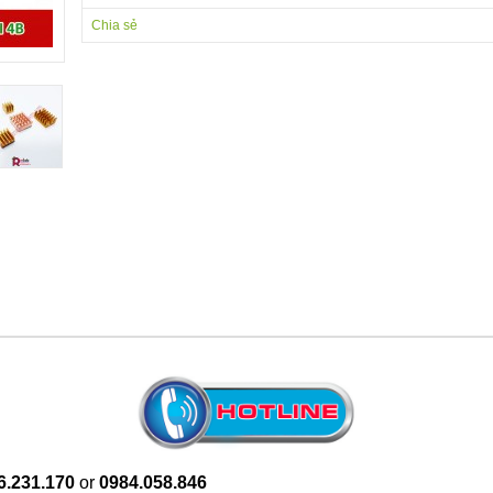
Chia sẻ
6.231.
170
or
0984.058.846