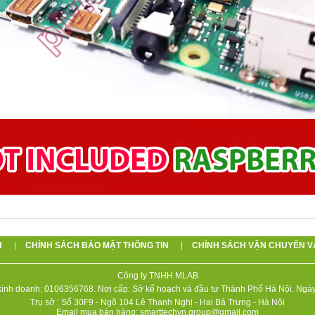
H
CHÍNH SÁCH BẢO MẬT THÔNG TIN
CHÍNH SÁCH VẬN CHUYỂN V
Công ty TNHH MLAB
inh doanh: 0106356768. Nơi cấp: Sở kế hoạch và đầu tư Thành Phố Hà Nội. Ngày
Trụ sở : Số 30F9 - Ngõ 104 Lê Thanh Nghị - Hai Bà Trưng - Hà Nội
Email mua bán hàng: smarttechvn.group@gmail.com