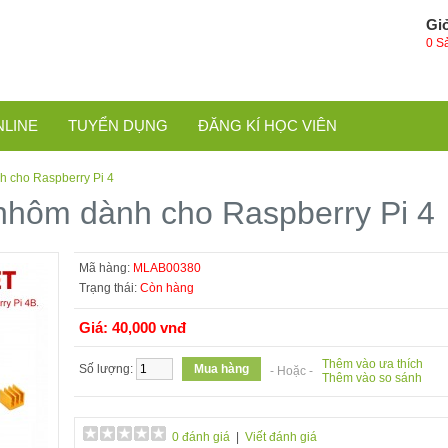
Gi
0 S
NLINE
TUYỂN DỤNG
ĐĂNG KÍ HỌC VIÊN
h cho Raspberry Pi 4
 nhôm dành cho Raspberry Pi 4
Mã hàng:
MLAB00380
Trạng thái:
Còn hàng
Giá: 40,000 vnđ
Thêm vào ưa thích
Số lượng:
- Hoặc -
Thêm vào so sánh
0 đánh giá
|
Viết đánh giá