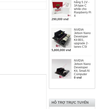
hãng 5.1V -
3A type C
white cho
Raspberry Pi
4
290,000 vnđ
NVIDIA
Jetson Nano
Developer
Kit B01,
upgrade 2-
lanes CSI
5,800,000 vnđ
NVIDIA
Jetson Nano
Developer
Kit, Small AI
Computer
0 vnđ
HỖ TRỢ TRỰC TUYẾN