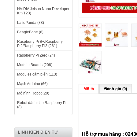
NVIDIA Jetson Nano Developer
Kit (123)
LattePanda (38)
BeagleBone (6)
Raspberry Pi B+/Raspberry
Pi2/Raspberry Pi3 (261)
Raspberry Pi Zero (24)
Module Boards (208)
Modules cảm biến (113)
Mạch Arduino (66)
Mô tả
Đánh giá (0)
Mô hình Robot (20)
Robot dành cho Raspberry Pi
(8)
LINH KIỆN ĐIỆN TỬ
Hỗ t
rợ
mua
hàng : 0243